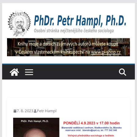
Přeskočit
na
obsah
7. 8. 2023
Petr Hampl