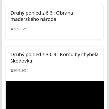
Druhý pohled z 6.6.: Obrana
maďarského národa
6. 6. 2025
Druhý pohled z 30. 9.: Komu by chyběla
škodovka
30. 9. 2024
V
i
d
e
o