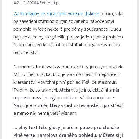
21. 2. 2026
Petr Hampl
Za dva týdny se zúčastním veřejné diskuse
o tom, zda
by zavedení státního organizovaného náboženství
pomohlo vyřešit některé problémy současnosti. Budu
hájit tezi, že by to vyřešilo pouze jeden jediný problém:
životní úroveň kněží tohoto státního organizovaného
náboženství.
Nicméně z toho vyplývá řada velmi zajímavých otázek.
Mimo jiné i otázka, kdo je vlastně hlavním nepřítelem
křesťanství. Povrchní první pohled říká, že ateismus.
Tvrdím, že to tak není. Ateismus je intelektuální směr
naprosto nezajímavý pro drtivou většinu populace.
Navíc jde o směr, který vznikl v křesťanském prostředí
a mimo něj nemá větší význam.
... plný text této glosy je určen pouze pro čtenáře
Plné verze Hamplova druhého pohledu. Můžete si ji