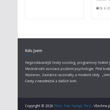
28. 8. 2
Kdo jsem
Nejprodávanější český sociolog, programový ředitel
Mezinárodní asociace pozitivní psychologie. Plně kvali
Vlastenec. Zastánce racionality a moderní vědy. „Vet
Cesty z nevolnictví
a dalších knih.
Copyright © 2026
PhDr. Petr Hampl, Ph.D.
. Všechna 