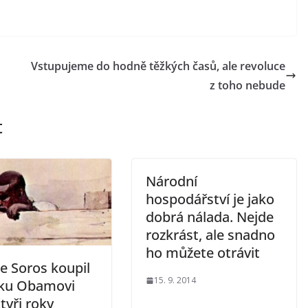
Vstupujeme do hodně těžkých časů, ale revoluce
z toho nebude
t
Národní
hospodářství je jako
dobrá nálada. Nejde
rozkrást, ale snadno
ho můžete otrávit
e Soros koupil
15. 9. 2014
ku Obamovi
čtyři roky