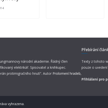
014
Přebírání člán
 Jungmannovy národní akademie. Řádný člen
Texty z tohoto w
fikovaný elektrikář. Spisovatel a knihkupec.
pouze o uvedení
erán protimigračního hnutí“. Autor
Prolomení hradeb
,
Přihlášení pro p
práva vyhrazena.