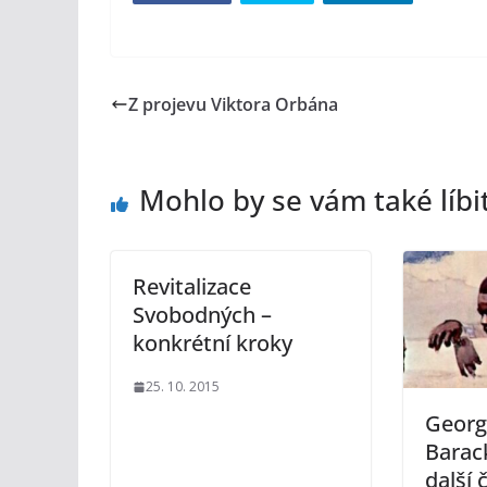
Z projevu Viktora Orbána
Mohlo by se vám také líbi
Revitalizace
Svobodných –
konkrétní kroky
25. 10. 2015
Georg
Barac
další 