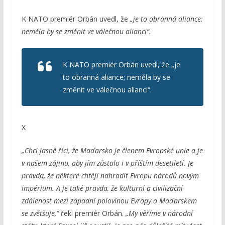
K NATO premiér Orbán uvedl, že
„je to obranná aliance;
neměla by se změnit ve válečnou alianci“.
K NATO premiér Orbán uvedl, že
„je
to obranná aliance; neměla by se
změnit ve válečnou alianci“.
X
„Chci jasně říci, že Maďarsko je členem Evropské unie a je
v našem zájmu, aby jím zůstalo i v příštím desetiletí. Je
pravda, že některé chtějí nahradit Evropu národů novým
impérium. A je také pravda, že kulturní a civilizační
zdálenost mezi západní polovinou Evropy a Maďarskem
se zvětšuje,“
řekl premiér Orbán.
„My věříme v národní