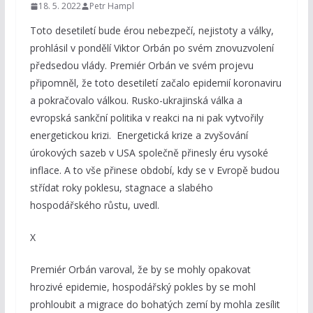
18. 5. 2022
Petr Hampl
Toto desetiletí bude érou nebezpečí, nejistoty a války,
prohlásil v pondělí Viktor Orbán po svém znovuzvolení
předsedou vlády. Premiér Orbán ve svém projevu
připomněl, že toto desetiletí začalo epidemií koronaviru
a pokračovalo válkou. Rusko-ukrajinská válka a
evropská sankční politika v reakci na ni pak vytvořily
energetickou krizi. Energetická krize a zvyšování
úrokových sazeb v USA společně přinesly éru vysoké
inflace. A to vše přinese období, kdy se v Evropě budou
střídat roky poklesu, stagnace a slabého
hospodářského růstu, uvedl.
X
Premiér Orbán varoval, že by se mohly opakovat
hrozivé epidemie, hospodářský pokles by se mohl
prohloubit a migrace do bohatých zemí by mohla zesílit