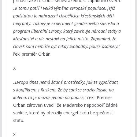
přináší také rostoucí sebevražednost západního světa.
„K tomu patří i velká výměna evropské populace, jejíž
podstatou je nahrazení chybějících křesťanských dětí
migranty. Takový je experiment genderového šílenství a
program liberální Evropy, který zavrhuje národní státy a
křesťanství a nic nestaví na jejich místo. Zapomíná, že
člověk sám nemůže být nikdy svobodný, pouze osamělý,“
řekl premiér Orbán.
X
„Evropa dnes nemá žádné prostředky, jak se vypořádat
s konfliktem s Ruskem. Že by sankce srazily Rusko na
kolena, to je možné jenom na papíře,“
řekl. Premiér
Orbán zároveň uvedl, že Maďarsko nepodpoří žádné
sankce, které by ohrozily energetickou bezpečnost
státu.
X