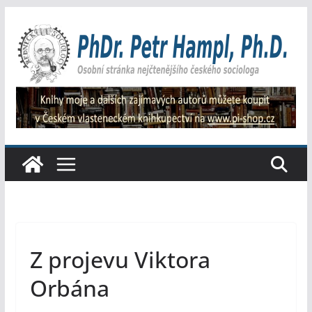
Přeskočit
na
obsah
Z projevu Viktora
Orbána