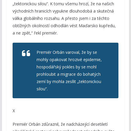
„tektonickou silou“. K tomu všemu hrozí, že na našich
východních hranicích vypukne dlouhodobá a skutečná
válka globálního rozsahu. A přesto jsem i za těchto
obtížných okolností odhodlán vést Maďarsko kupředu,
a ne zpět,“ řekl premiér.
Premiér Orbán varoval, že by se
mohly opakovat hrozivé epidemie,
hospodářský pokles by se mohl
prohloubit a migrace do bohatých
zemí by mohla zesílit „tektonickou
silou“.
X
Premiér Orbán zdůraznil, že nadcházející desetiletí