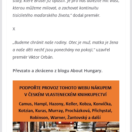
státy, které Brusel již opustil. Je pro nás důležité mít vlast,
kterou můžeme milovat, a zachovat kontinuitu
tisíciletého maďarského života,“
dodal premiér.
X
„Budeme chránit naše rodiny. Otec je muž, matka je žena
a naše děti nechť jsou ponechány na pokoji,“
uzavřel
premiér Viktor Orbán.
Převzato a zkráceno z blogu About Hungary.