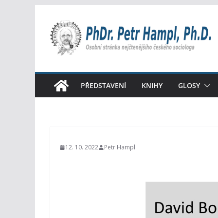
Přeskočit
na
obsah
PŘEDSTAVENÍ
KNIHY
GLOSY
12. 10. 2022
Petr Hampl