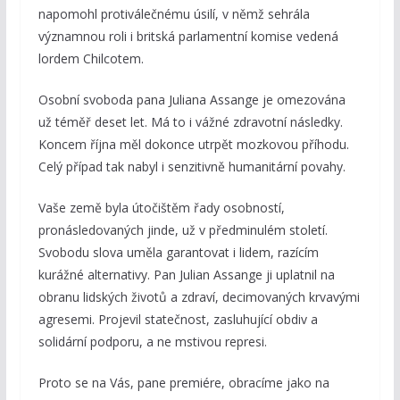
napomohl protiválečnému úsilí, v němž sehrála
významnou roli i britská parlamentní komise vedená
lordem Chilcotem.
Osobní svoboda pana Juliana Assange je omezována
už téměř deset let. Má to i vážné zdravotní následky.
Koncem října měl dokonce utrpět mozkovou příhodu.
Celý případ tak nabyl i senzitivně humanitární povahy.
Vaše země byla útočištěm řady osobností,
pronásledovaných jinde, už v předminulém století.
Svobodu slova uměla garantovat i lidem, razícím
kurážné alternativy. Pan Julian Assange ji uplatnil na
obranu lidských životů a zdraví, decimovaných krvavými
agresemi. Projevil statečnost, zasluhující obdiv a
solidární podporu, a ne mstivou represi.
Proto se na Vás, pane premiére, obracíme jako na