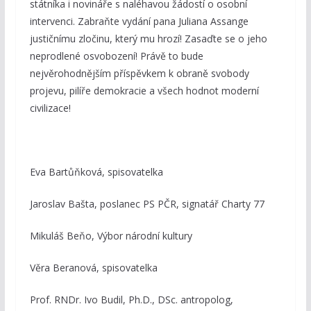
státníka i novináře s naléhavou žádostí o osobní
intervenci. Zabraňte vydání pana Juliana Assange
justičnímu zločinu, který mu hrozí! Zasaďte se o jeho
neprodlené osvobození! Právě to bude
nejvěrohodnějším příspěvkem k obraně svobody
projevu, pilíře demokracie a všech hodnot moderní
civilizace!
Eva Bartůňková, spisovatelka
Jaroslav Bašta, poslanec PS PČR, signatář Charty 77
Mikuláš Beňo, Výbor národní kultury
Věra Beranová, spisovatelka
Prof. RNDr. Ivo Budil, Ph.D., DSc. antropolog,