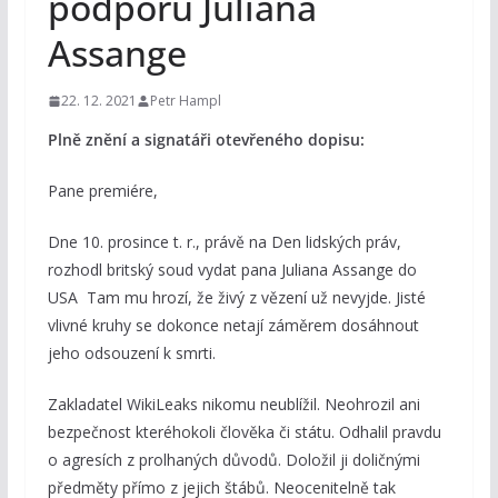
podporu Juliana
Assange
22. 12. 2021
Petr Hampl
Plně znění a signatáři otevřeného dopisu:
Pane premiére,
Dne 10. prosince t. r., právě na Den lidských práv,
rozhodl britský soud vydat pana Juliana Assange do
USA Tam mu hrozí, že živý z vězení už nevyjde. Jisté
vlivné kruhy se dokonce netají záměrem dosáhnout
jeho odsouzení k smrti.
Zakladatel WikiLeaks nikomu neublížil. Neohrozil ani
bezpečnost kteréhokoli člověka či státu. Odhalil pravdu
o agresích z prolhaných důvodů. Doložil ji doličnými
předměty přímo z jejich štábů. Neocenitelně tak