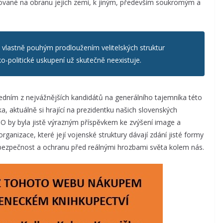
larované na obranu jejich zemí, k jiným, především soukromým a
vlastně pouhým prodloužením velitelských struktur
politické uskupení už skutečně neexistuje.
edním z nejvážnějších kandidátů na generálního tajemníka této
tka, aktuálně si hrající na prezidentku našich slovenských
O by byla jistě výrazným příspěvkem ke zvýšení image a
ganizace, které její vojenské struktury dávají zdání jisté formy
 bezpečnost a ochranu před reálnými hrozbami světa kolem nás.