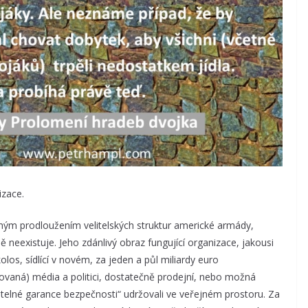
izace.
hým prodloužením velitelských struktur americké armády,
 neexistuje. Jeho zdánlivý obraz fungující organizace, jakousi
 kolos, sídlící v novém, za jeden a půl miliardy euro
vaná) média a politici, dostatečně prodejní, nebo možná
sitelné garance bezpečnosti“ udržovali ve veřejném prostoru. Za