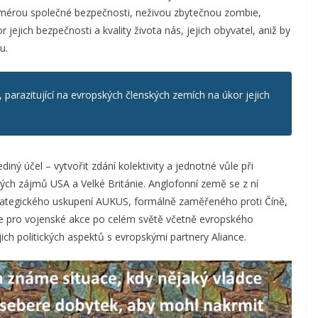
imérou společné bezpečnosti, neživou zbytečnou zombie,
 jejich bezpečnosti a kvality života nás, jejich obyvatel, aniž by
u.
parazitující na evropských členských zemích na úkor jejich
ediný účel – vytvořit zdání kolektivity a jednotné vůle při
h zájmů USA a Velké Británie. Anglofonní země se z ní
trategického uskupení AUKUS, formálně zaměřeného proti Číně,
ce pro vojenské akce po celém světě včetně evropského
ich politických aspektů s evropskými partnery Aliance.