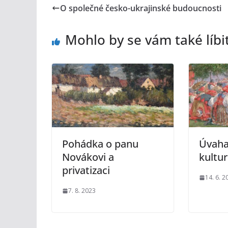
O společné česko-ukrajinské budoucnosti
Mohlo by se vám také líbi
Pohádka o panu
Úvaha
Novákovi a
kultu
privatizaci
14. 6. 2
7. 8. 2023