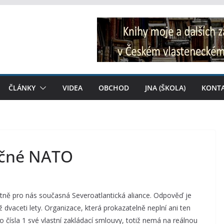
ČLÁNKY
VIDEA
OBCHOD
JNA (ŠKOLA)
KONT
tečné NATO
astně pro nás současná Severoatlantická aliance. Odpověď je
 dvaceti lety. Organizace, která prokazatelně neplní ani ten
 čísla 1 své vlastní zakládací smlouvy, totiž nemá na reálnou