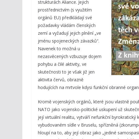
strukturách Aliance. Jejich
prostřednictvím (s využitím
orgánů EU) předkládají své
požadavky vládám členských
zemí a vyžadují jejich plnění „ve
jménu spojeneckých závazků“.
Navenek to možná u
nezasvěcených vzbuzuje dojem
pohybu a čilé aktivity, ve
skutečnosti to je však již jen
aktivita červů, obrazně
hodujících na mrtvole kdysi funkční obranné organ
Kromě vojenských orgánů, které jsou vlastně pou
NATO jako vojensko-politické uskupení už skutečně
její virtuální realitu, vytváří nefunkční byrokratický
vybudovaném sídle v Bruselu, spřízněná (zkorumpo
hloupí na to, aby její obraz jako „jediné samospa