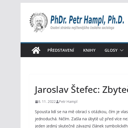
Přeskočit
na
obsah
PŘEDSTAVENÍ
KNIHY
GLOSY
Jaroslav Štefec: Zby
8. 11. 2022
Petr Hampl
Spousta lidí se na mě obrací s otázkou, čím je vl
jednoduchá. Ničím. Zašla na úbytě už před více než
jeden jediný skutečně závazný článek symbolického