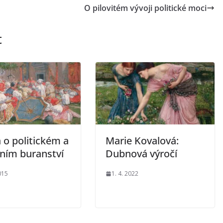
O pilovitém vývoji politické moci
t
 o politickém a
Marie Kovalová:
rním buranství
Dubnová výročí
015
1. 4. 2022