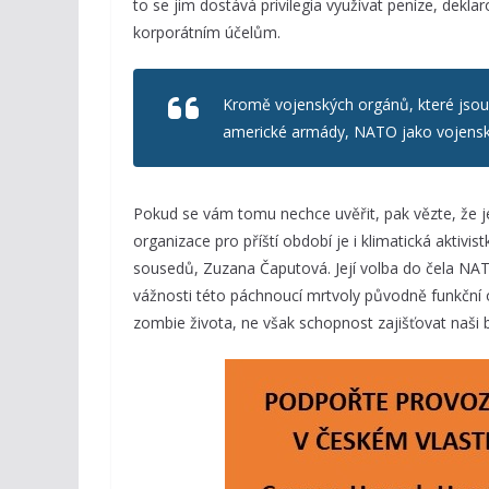
to se jim dostává privilegia využívat peníze, dek
korporátním účelům.
Kromě vojenských orgánů, které jsou 
americké armády, NATO jako vojensko-
Pokud se vám tomu nechce uvěřit, pak vězte, že j
organizace pro příští období je i klimatická aktivis
sousedů, Zuzana Čaputová. Její volba do čela NAT
vážnosti této páchnoucí mrtvoly původně funkční or
zombie života, ne však schopnost zajišťovat naši