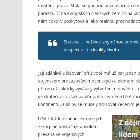
existenci právo. Stala se pouhou bezobsažnou ch
parazitující na evropských členských zemích na úkor
nám cokoliv poskytovala jako reálnou protihodnot
Stala se … neživou zbytečnou zombie, 
bezpečnosti a kvality života…
Její zdánlivé udržování při životě má už jen jeden j
vojenském prosazování mocenských a ekonomickýc
přitom už fakticky vyvázaly vytvořením nového s
ve skutečnosti však uvolňujícího zejména USA ru
kontinentu, aniž by se musely zdržovat řešením jej
USA totiž k ovládání evropských
zemí plně postačuje absolutní
převaha ve vojenských