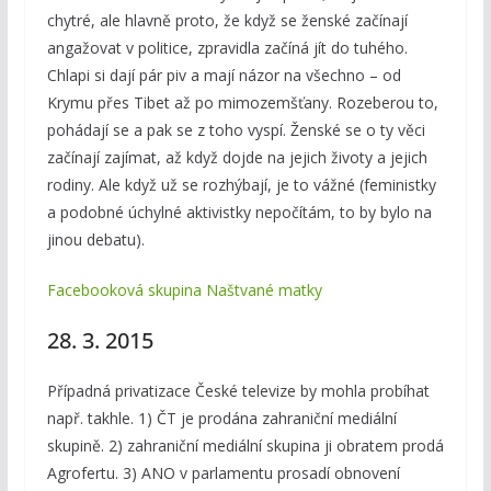
chytré, ale hlavně proto, že když se ženské začínají
angažovat v politice, zpravidla začíná jít do tuhého.
Chlapi si dají pár piv a mají názor na všechno – od
Krymu přes Tibet až po mimozemšťany. Rozeberou to,
pohádají se a pak se z toho vyspí. Ženské se o ty věci
začínají zajímat, až když dojde na jejich životy a jejich
rodiny. Ale když už se rozhýbají, je to vážné (feministky
a podobné úchylné aktivistky nepočítám, to by bylo na
jinou debatu).
Facebooková skupina Naštvané matky
28. 3. 2015
Případná privatizace České televize by mohla probíhat
např. takhle. 1) ČT je prodána zahraniční mediální
skupině. 2) zahraniční mediální skupina ji obratem prodá
Agrofertu. 3) ANO v parlamentu prosadí obnovení