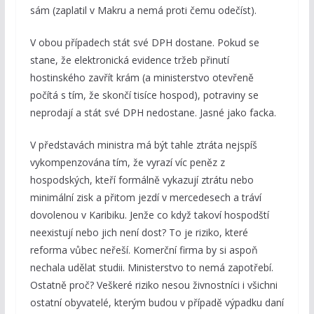
sám (zaplatil v Makru a nemá proti čemu odečíst).
V obou případech stát své DPH dostane. Pokud se
stane, že elektronická evidence tržeb přinutí
hostinského zavřít krám (a ministerstvo otevřeně
počítá s tím, že skončí tisíce hospod), potraviny se
neprodají a stát své DPH nedostane. Jasné jako facka.
V představách ministra má být tahle ztráta nejspíš
vykompenzována tím, že vyrazí víc peněz z
hospodských, kteří formálně vykazují ztrátu nebo
minimální zisk a přitom jezdí v mercedesech a tráví
dovolenou v Karibiku. Jenže co když takoví hospodští
neexistují nebo jich není dost? To je riziko, které
reforma vůbec neřeší. Komerční firma by si aspoň
nechala udělat studii. Ministerstvo to nemá zapotřebí.
Ostatně proč? Veškeré riziko nesou živnostníci i všichni
ostatní obyvatelé, kterým budou v případě výpadku daní