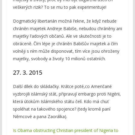
veškerých rizik? To se mu to pak experimentuje!
Dogmatický libertarián možná řekne, že když nebude
chráněn majetek Andreje Babiše, nebudou chráněny ani
majetky řadových občanů. Ale ve skutečnosti je to
obráceně. Čím lépe je chráněn Babišův majetek a čím
volněji s ním může disponovat, tím více jsou ohroženy
majetky, svobody a životy 10 milionů ostatních.
27. 3. 2015
Další dílek do skládačky. Krátce poté,co Američané
vyzbrojili islámský stát, připravují embargo proti Nigérii,
která útokům Islámského státu čelí. Kdo má chuť
spoléhat na takového spojence? (tedy kromě paní
Němcové a pana Zaorálka).
Is Obama obstructing Christian president of Nigeria to