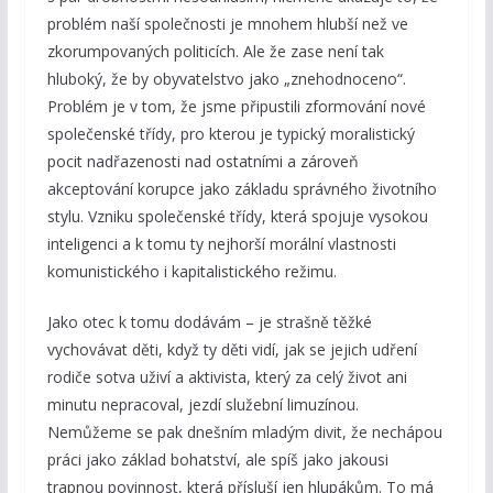
problém naší společnosti je mnohem hlubší než ve
zkorumpovaných politicích. Ale že zase není tak
hluboký, že by obyvatelstvo jako „znehodnoceno“.
Problém je v tom, že jsme připustili zformování nové
společenské třídy, pro kterou je typický moralistický
pocit nadřazenosti nad ostatními a zároveň
akceptování korupce jako základu správného životního
stylu. Vzniku společenské třídy, která spojuje vysokou
inteligenci a k tomu ty nejhorší morální vlastnosti
komunistického i kapitalistického režimu.
Jako otec k tomu dodávám – je strašně těžké
vychovávat děti, když ty děti vidí, jak se jejich udření
rodiče sotva uživí a aktivista, který za celý život ani
minutu nepracoval, jezdí služební limuzínou.
Nemůžeme se pak dnešním mladým divit, že nechápou
práci jako základ bohatství, ale spíš jako jakousi
trapnou povinnost, která přísluší jen hlupákům. To má