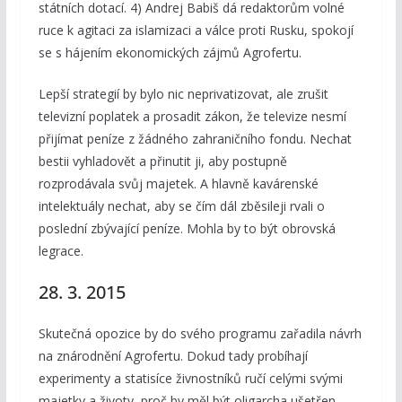
státních dotací. 4) Andrej Babiš dá redaktorům volné
ruce k agitaci za islamizaci a válce proti Rusku, spokojí
se s hájením ekonomických zájmů Agrofertu.
Lepší strategií by bylo nic neprivatizovat, ale zrušit
televizní poplatek a prosadit zákon, že televize nesmí
přijímat peníze z žádného zahraničního fondu. Nechat
bestii vyhladovět a přinutit ji, aby postupně
rozprodávala svůj majetek. A hlavně kavárenské
intelektuály nechat, aby se čím dál zběsileji rvali o
poslední zbývající peníze. Mohla by to být obrovská
legrace.
28. 3. 2015
Skutečná opozice by do svého programu zařadila návrh
na znárodnění Agrofertu. Dokud tady probíhají
experimenty a statisíce živnostníků ručí celými svými
majetky a životy, proč by měl být oligarcha ušetřen