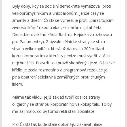
Byly doby, kdy se sociální demokraté vymezovali proti
velkoprůmyslníkům a uhlobaronům. Jenže časy se
změnily a dnešní ČSSD se vymezuje proti „parazitujícím
živnostníkům“ nebo třeba „zelinářům“ (citát šéfa
Dienstbierovského křídla Radima Hejduka z rozhovoru
pro Parlamentky). Z bývalé dělnické strany se stala
strana velkokapitálu, která už darovala 200 miliard
korun korporacím a která ty peníze musí vydřít z těch
nejchudších. Potvrdil to i právě skončený sjezd. Dělnické
křídlo je zcela rozmetáno a programová rezoluce je
plná opatření selektivně zaměřených proti chudým
lidem.
Máme tak vládu, jejíž základ tvoří koalice strany
oligarchy se stranou korporátního velkokapitálu. To by
mě zajímalo, co by tomu řekli staří socialisté.
Pro ČSSD tak bude stále obtížnější získávat hlasy