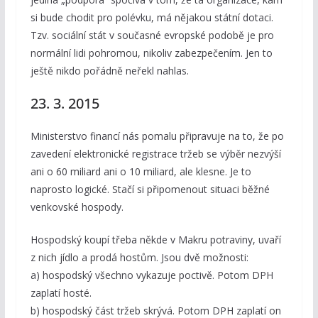
si bude chodit pro polévku, má nějakou státní dotaci.
Tzv. sociální stát v současné evropské podobě je pro
normální lidi pohromou, nikoliv zabezpečením. Jen to
ještě nikdo pořádně neřekl nahlas.
23. 3. 2015
Ministerstvo financí nás pomalu připravuje na to, že po
zavedení elektronické registrace tržeb se výběr nezvýší
ani o 60 miliard ani o 10 miliard, ale klesne. Je to
naprosto logické. Stačí si připomenout situaci běžné
venkovské hospody.
Hospodský koupí třeba někde v Makru potraviny, uvaří
z nich jídlo a prodá hostům. Jsou dvě možnosti:
a) hospodský všechno vykazuje poctivě. Potom DPH
zaplatí hosté.
b) hospodský část tržeb skrývá. Potom DPH zaplatí on