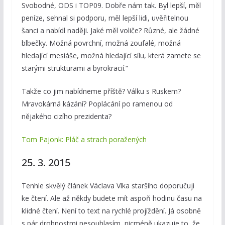
Svobodné, ODS i TOP09. Dobře nám tak. Byl lepší, měl
peníze, sehnal si podporu, měl lepší lidi, uvěřitelnou
šanci a nabídl naději. Jaké měl voliče? Různé, ale žádné
blbečky. Možná povrchní, možná zoufalé, možná
hledající mesiáše, možná hledající sílu, která zamete se
starými strukturami a byrokracií.“
Takže co jim nabídneme příště? Válku s Ruskem?
Mravokárná kázání? Poplácání po ramenou od
nějakého cizího prezidenta?
Tom Pajonk: Pláč a strach poražených
25. 3. 2015
Tenhle skvělý článek Václava Vlka staršího doporučuji
ke čtení. Ale až někdy budete mít aspoň hodinu času na
klidné čtení. Není to text na rychlé projíždění. Já osobně
s pár drobnostmi nesouhlasím, nicméně ukazuje to, že