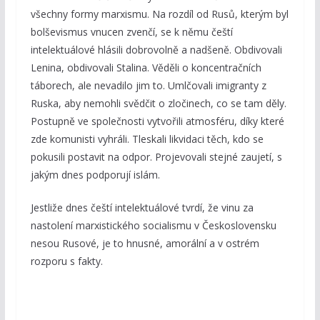
všechny formy marxismu. Na rozdíl od Rusů, kterým byl
bolševismus vnucen zvenčí, se k němu čeští
intelektuálové hlásili dobrovolně a nadšeně. Obdivovali
Lenina, obdivovali Stalina. Věděli o koncentračních
táborech, ale nevadilo jim to. Umlčovali imigranty z
Ruska, aby nemohli svědčit o zločinech, co se tam děly.
Postupně ve společnosti vytvořili atmosféru, díky které
zde komunisti vyhráli. Tleskali likvidaci těch, kdo se
pokusili postavit na odpor. Projevovali stejné zaujetí, s
jakým dnes podporují islám.
Jestliže dnes čeští intelektuálové tvrdí, že vinu za
nastolení marxistického socialismu v Československu
nesou Rusové, je to hnusné, amorální a v ostrém
rozporu s fakty.