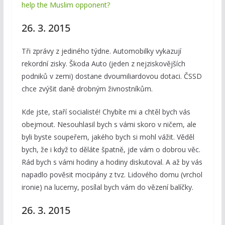
help the Muslim opponent?
26. 3. 2015
Tři zprávy z jediného týdne. Automobilky vykazují
rekordní zisky. Škoda Auto (jeden z nejziskovějších
podniků v zemi) dostane dvoumiliardovou dotaci. ČSSD
chce zvýšit daně drobným živnostníkům.
Kde jste, staří socialisté! Chybíte mi a chtěl bych vás
obejmout. Nesouhlasil bych s vámi skoro v ničem, ale
byli byste soupeřem, jakého bych si mohl vážit. Věděl
bych, že i když to děláte špatně, jde vám o dobrou věc.
Rád bych s vámi hodiny a hodiny diskutoval. A až by vás
napadlo pověsit mocipány z tvz. Lidového domu (vrchol
ironie) na lucerny, posílal bych vám do vězení balíčky.
26. 3. 2015