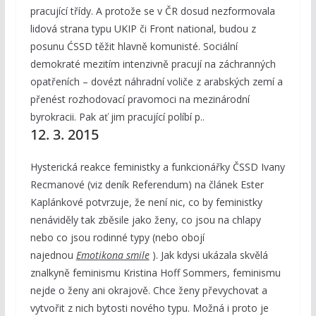
pracující třídy. A protože se v ČR dosud nezformovala
lidová strana typu UKIP či Front national, budou z
posunu ĆSSD těžit hlavně komunisté. Sociální
demokraté mezitím intenzivně pracují na záchranných
opatřeních – dovézt náhradní voliče z arabských zemí a
přenést rozhodovací pravomoci na mezinárodní
byrokracii. Pak ať jim pracující políbí p..
12. 3. 2015
Hysterická reakce feministky a funkcionářky ČSSD Ivany
Recmanové (viz deník Referendum) na článek Ester
Kaplánkové potvrzuje, že není nic, co by feministky
nenáviděly tak zběsile jako ženy, co jsou na chlapy
nebo co jsou rodinné typy (nebo obojí
najednou
Emotikona smile
). Jak kdysi ukázala skvělá
znalkyně feminismu Kristina Hoff Sommers, feminismu
nejde o ženy ani okrajově. Chce ženy převychovat a
vytvořit z nich bytosti nového typu. Možná i proto je