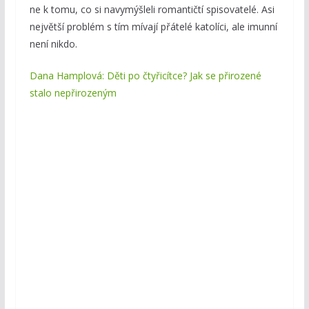
ne k tomu, co si navymýšleli romantičtí spisovatelé. Asi
největší problém s tím mívají přátelé katolíci, ale imunní
není nikdo.
Dana Hamplová: Děti po čtyřicítce? Jak se přirozené
stalo nepřirozeným