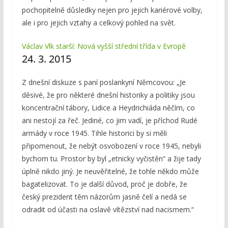
pochopitelně důsledky nejen pro jejich kariérové volby,
ale i pro jejich vztahy a celkový pohled na svět.
Václav Vlk starší: Nová vyšší střední třída v Evropě
24. 3. 2015
Z dnešní diskuze s paní poslankyní Němcovou: „Je
děsivé, že pro některé dnešní historiky a politiky jsou
koncentrační tábory, Lidice a Heydrichiáda něčím, co
ani nestojí za řeč. Jediné, co jim vadí, je příchod Rudé
armády v roce 1945. Tihle historici by si měli
připomenout, že nebýt osvobození v roce 1945, nebyli
bychom tu. Prostor by byl „etnicky vyčistěn“ a žije tady
úplně nikdo jiný. Je neuvěřitelné, že tohle někdo může
bagatelizovat. To je další důvod, proč je dobře, že
český prezident těm názorům jasně čelí a nedá se
odradit od účasti na oslavě vítězství nad nacismem.“