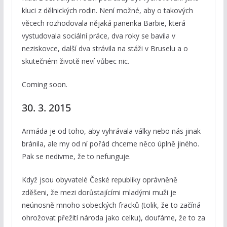
kluci z dělnických rodin. Není možné, aby o takových
věcech rozhodovala nějaká panenka Barbie, která
vystudovala sociální práce, dva roky se bavila v
neziskovce, další dva strávila na stáži v Bruselu a o
skutečném životě neví vůbec nic.
Coming soon.
30. 3. 2015
Armáda je od toho, aby vyhrávala války nebo nás jinak
bránila, ale my od ní pořád chceme něco úplně jiného.
Pak se nedivme, že to nefunguje.
Když jsou obyvatelé České republiky oprávněně
zděšeni, že mezi dorůstajícími mladými muži je
neúnosně mnoho sobeckých fracků (tolik, že to začíná
ohrožovat přežití národa jako celku), doufáme, že to za