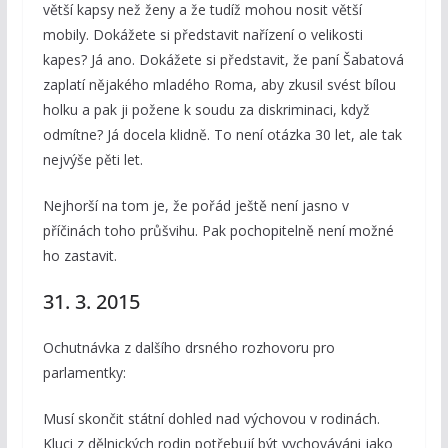
větší kapsy než ženy a že tudíž mohou nosit větší
mobily. Dokážete si představit nařízení o velikosti
kapes? Já ano. Dokážete si představit, že paní Šabatová
zaplatí nějakého mladého Roma, aby zkusil svést bílou
holku a pak ji požene k soudu za diskriminaci, když
odmítne? Já docela klidně. To není otázka 30 let, ale tak
nejvýše pěti let.
Nejhorší na tom je, že pořád ještě není jasno v
příčinách toho průšvihu. Pak pochopitelně není možné
ho zastavit.
31. 3. 2015
Ochutnávka z dalšího drsného rozhovoru pro
parlamentky:
Musí skončit státní dohled nad výchovou v rodinách.
Kluci z dělnických rodin potřebují být vychováváni jako