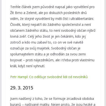
Tenhle článek jsem původně napsal jako vysvětlení pro
Žít Brno a Zelené, ale po diskuzích posledních dnů
vidím, že stejné vysvětlení by měli číst i ultralibertariáni.
Člověk, který nepatří do žádného společenství a není
občanem žádného státu, to není svobodný občan nýbrž
lovná zvěř. Celý jeho život je jen čekáním, kdo jej
zotročí a kdo mu zabaví to, co on ve své naivitě
označuje za svůj majetek. Svobodný občan je
spolumajitelem státu a je odhodlán za svou zemi
bojovat – proti nájezdníkům, ale i třeba proti vlastnímu
králi, když není vyhnutí.
Petr Hampl: Co odlišuje svobodné lidi od nevolníků
29. 3. 2015
Jsem nadšený z toho, že se formuje zrcadlová obdoba
buranů – naštvané matky. Nejen proto, že jsou hezké a