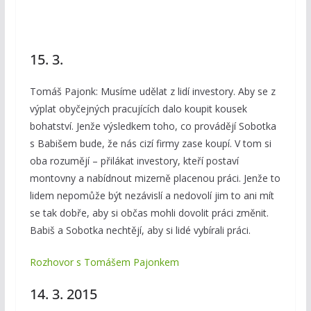
15. 3.
Tomáš Pajonk: Musíme udělat z lidí investory. Aby se z
výplat obyčejných pracujících dalo koupit kousek
bohatství. Jenže výsledkem toho, co provádějí Sobotka
s Babišem bude, že nás cizí firmy zase koupí. V tom si
oba rozumějí – přilákat investory, kteří postaví
montovny a nabídnout mizerně placenou práci. Jenže to
lidem nepomůže být nezávislí a nedovolí jim to ani mít
se tak dobře, aby si občas mohli dovolit práci změnit.
Babiš a Sobotka nechtějí, aby si lidé vybírali práci.
Rozhovor s Tomášem Pajonkem
14. 3. 2015