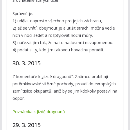
srovnatelně starých dcer.
Správné je:
1) udělat naprosto všechno pro jejich záchranu,
2) až se vrátí, obejmout je a utišit strach, možná vedle
nich v noci sedět a rozptylovat noční můry.
3) nařezat jim tak, že na to nadosmrti nezapomenou.
4) podat si ty, kdo jim takovou hovadinu poradili.
30. 3. 2015
Z komentáře k „jízdě dragounů“: Zatímco probíhají
potěmkinovské vítězné pochody, proudí do evropských
zemí tisíce okupantů, aniž by se jim kdokoliv postavil na
odpor.
Poznámka k Jízdě dragounů
29. 3. 2015