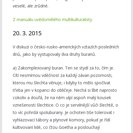
veselé, ale zrůdné.
Z manuálu uvědomělého multikulturalisty
20. 3. 2015
V diskuzi o česko-rusko-amerických vztazích posledních
dnů, jako by vystupovaly dva druhy buranů.
a) Zakomplexovaný buran. Ten se stydí za to, čím je.
Cítí nesmírnou vděčnost za každý závan pozornosti,
kterou mu šlechta věnuje, i kdyby to mělo spočívat
třeba jen v kopanci do obličeje. Nechá si líbit naprosto
cokoliv a doufá, že na něm ulpí aspoň malý kousek
vznešenosti šlechtice. O co je servilnější vůči šlechtě, o
to víc pohrdá spoluburany. Je ochoten tiše tolerovat i
vyhlazovací tábory a plynové komory, pokud je řídí
kultivovaní lidé, co čtou Goetha a poslouchají