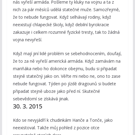
nás vyřeší armáda. Pošleme ty kluky na vojnu a ta z
nich za pár měsíců udělá statečné muže. Samozřejmě,
že to nebude fungovat. Když selhávají rodiny, když
neexistují chlapecké školy, když debilní byrokracie
zakazuje i celkem rozumné fyzické tresty, tak to žádná
vojna nevyřeší.
Když mají jiní lidé problém se sebehodnocením, doufají,
že to za ně vyřeší americká armáda. Když zamávám na
mariňáka nebo ho dokonce obejmu, budu si připadat
stejně statečný jako on. Věřte mi nebo ne, ono to zase
nebude fungovat. Týden po jízdě dragounů si budete
připadat stejně uboze jako před ní. Skutečné
sebevědomí se získává jinak.
30. 3. 2015
Kdo se nevyjádří k chudinkám Hanče a Tonče, jako
neexistoval. Takže můj pohled z pozice otce