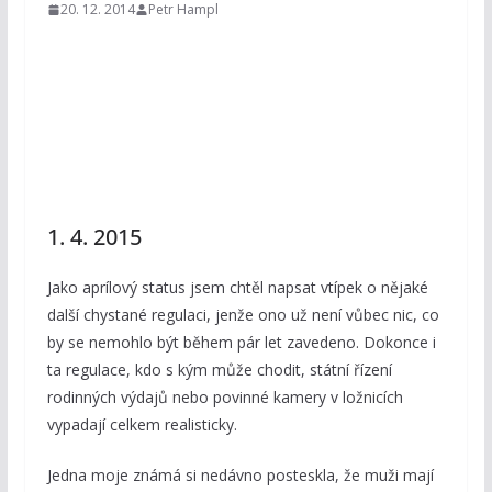
20. 12. 2014
Petr Hampl
1. 4. 2015
Jako aprílový status jsem chtěl napsat vtípek o nějaké
další chystané regulaci, jenže ono už není vůbec nic, co
by se nemohlo být během pár let zavedeno. Dokonce i
ta regulace, kdo s kým může chodit, státní řízení
rodinných výdajů nebo povinné kamery v ložnicích
vypadají celkem realisticky.
Jedna moje známá si nedávno posteskla, že muži mají