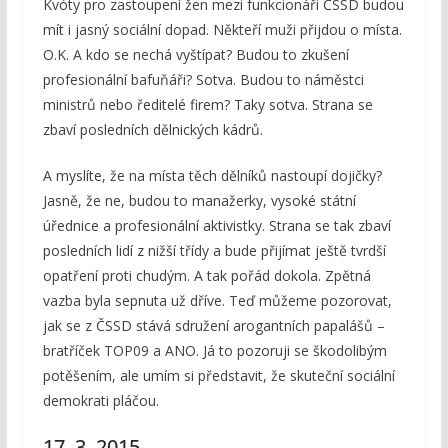
Kvóty pro zastoupení žen mezi funkcionáři ČSSD budou
mít i jasný sociální dopad. Někteří muži přijdou o místa.
O.K. A kdo se nechá vyštípat? Budou to zkušení
profesionální bafuňáři? Sotva. Budou to náměstci
ministrů nebo ředitelé firem? Taky sotva. Strana se
zbaví posledních dělnických kádrů.
A myslíte, že na místa těch dělníků nastoupí dojičky?
Jasně, že ne, budou to manažerky, vysoké státní
úřednice a profesionální aktivistky. Strana se tak zbaví
posledních lidí z nižší třídy a bude přijímat ještě tvrdší
opatření proti chudým. A tak pořád dokola. Zpětná
vazba byla sepnuta už dříve. Teď můžeme pozorovat,
jak se z ČSSD stává sdružení arogantních papalášů –
bratříček TOP09 a ANO. Já to pozoruji se škodolibým
potěšením, ale umím si představit, že skuteční sociální
demokrati pláčou.
17. 3. 2015