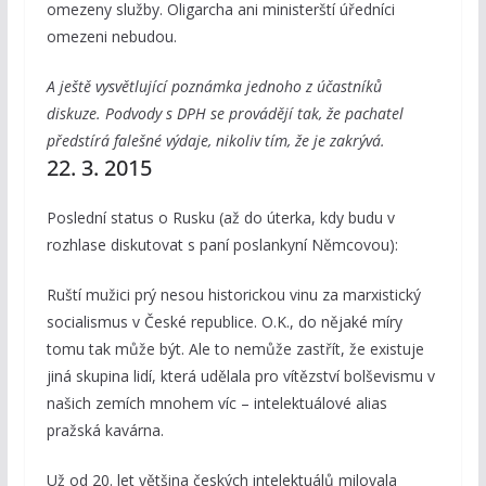
omezeny služby. Oligarcha ani ministerští úředníci
omezeni nebudou.
A ještě vysvětlující poznámka jednoho z účastníků
diskuze. Podvody s DPH se provádějí tak, že pachatel
předstírá falešné výdaje, nikoliv tím, že je zakrývá.
22. 3. 2015
Poslední status o Rusku (až do úterka, kdy budu v
rozhlase diskutovat s paní poslankyní Němcovou):
Ruští mužici prý nesou historickou vinu za marxistický
socialismus v České republice. O.K., do nějaké míry
tomu tak může být. Ale to nemůže zastřít, že existuje
jiná skupina lidí, která udělala pro vítězství bolševismu v
našich zemích mnohem víc – intelektuálové alias
pražská kavárna.
Už od 20. let většina českých intelektuálů milovala