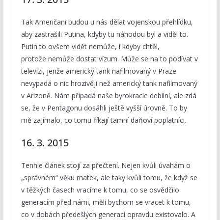
Tak Američani budou u nás dělat vojenskou přehlídku,
aby zastrašili Putina, kdyby tu náhodou byl a viděl to.
Putin to ovšem vidět nemůže, i kdyby chtěl,
protože nemůže dostat vízum. Může se na to podívat v
televizi, jenže americký tank nafilmovaný v Praze
nevypadá o nic hrozivěji než americký tank nafilmovaný
v Arizoně. Nám připadá naše byrokracie debilní, ale zdá
se, že v Pentagonu dosáhli ještě vyšší úrovně. To by
mě zajímalo, co tomu říkají tamní daňoví poplatníci.
16. 3. 2015
Tenhle článek stojí za přečtení. Nejen kvůli úvahám o
„správném“ věku matek, ale taky kvůli tomu, že když se
v těžkých časech vracíme k tomu, co se osvědčilo
generacím před námi, měli bychom se vracet k tomu,
co v dobách předešlých generací opravdu existovalo. A