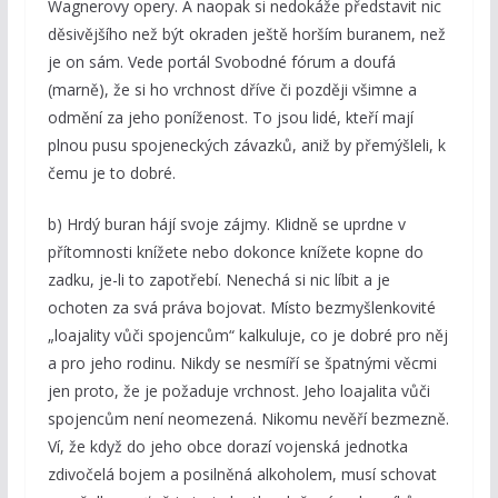
Wagnerovy opery. A naopak si nedokáže představit nic
děsivějšího než být okraden ještě horším buranem, než
je on sám. Vede portál Svobodné fórum a doufá
(marně), že si ho vrchnost dříve či později všimne a
odmění za jeho poníženost. To jsou lidé, kteří mají
plnou pusu spojeneckých závazků, aniž by přemýšleli, k
čemu je to dobré.
b) Hrdý buran hájí svoje zájmy. Klidně se uprdne v
přítomnosti knížete nebo dokonce knížete kopne do
zadku, je-li to zapotřebí. Nenechá si nic líbit a je
ochoten za svá práva bojovat. Místo bezmyšlenkovité
„loajality vůči spojencům“ kalkuluje, co je dobré pro něj
a pro jeho rodinu. Nikdy se nesmíří se špatnými věcmi
jen proto, že je požaduje vrchnost. Jeho loajalita vůči
spojencům není neomezená. Nikomu nevěří bezmezně.
Ví, že když do jeho obce dorazí vojenská jednotka
zdivočelá bojem a posilněná alkoholem, musí schovat