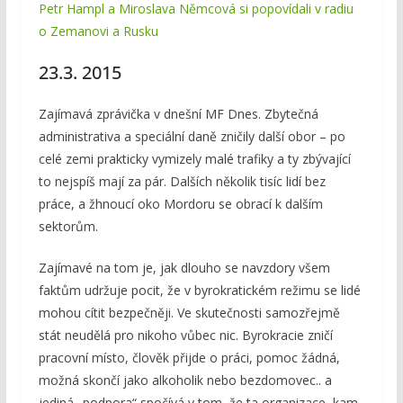
Petr Hampl a Miroslava Němcová si popovídali v radiu
o Zemanovi a Rusku
23.3. 2015
Zajímavá zprávička v dnešní MF Dnes. Zbytečná
administrativa a speciální daně zničily další obor – po
celé zemi prakticky vymizely malé trafiky a ty zbývající
to nejspíš mají za pár. Dalších několik tisíc lidí bez
práce, a žhnoucí oko Mordoru se obrací k dalším
sektorům.
Zajímavé na tom je, jak dlouho se navzdory všem
faktům udržuje pocit, že v byrokratickém režimu se lidé
mohou cítit bezpečněji. Ve skutečnosti samozřejmě
stát neudělá pro nikoho vůbec nic. Byrokracie zničí
pracovní místo, člověk přijde o práci, pomoc žádná,
možná skončí jako alkoholik nebo bezdomovec.. a
jediná „podpora“ spočívá v tom, že ta organizace, kam