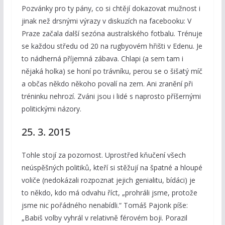
Pozvánky pro ty pány, co si chtějí dokazovat mužnost i
jinak než drsnými výrazy v diskuzích na facebooku: V
Praze začala další sezóna australského fotbalu. Trénuje
se každou středu od 20 na rugbyovém hřišti v Edenu. Je
to nádherná příjemná zábava. Chlapi (a sem tam i
nějaká holka) se honí po trávníku, perou se o šišatý míč
a občas někdo někoho povalí na zem. Ani zranění při
tréninku nehrozí. Zváni jsou i lidé s naprosto příšernými
politickými názory.
25. 3. 2015
Tohle stojí za pozornost. Uprostřed kňučení všech
neúspěšných politiků, kteří si stěžují na špatné a hloupé
voliče (nedokázali rozpoznat jejich genialitu, bídáci) je
to někdo, kdo má odvahu říct, „prohráli jsme, protože
jsme nic pořádného nenabídli.“ Tomáš Pajonk píše:
„Babiš volby vyhrál v relativně férovém boji. Porazil