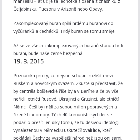
manželku – ať už je ta jednotka složená z chasníků z
Čeljabinsku, Tucsonu v Arizoně nebo Opavy.
Zakomplexovaný buran spílá hrdému buranovi do
vyčůránků a čecháčků. Hrdý buran se tomu směje.
Až se ze všech zakomplexovaných buranů stanou hrdí
burani, bude naše země bezpečná.
19. 3. 2015
Poznámka pro ty, co nejsou schopni rozlišit mezi
Ruskem a Sovětským svazem. Zkuste si představit, že
by centrála bolševické říše byla v Berlíně a že by vše
neřídili etničtí Rusové, Ukrajinci a Gruzinci, ale etničtí
Němci. Češi by měli za sebou milion popravených a
řízené hladomory. Těch 40 komunistických let se
podařilo přežít jen díky tomu, že tu děsivou ideologii
vynalezenou v Německu uskutečňovali lidé, kteří
pokládali Čechy za vyspělejší národ než jsou oni sami,