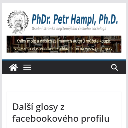
Přeskočit
na
obsah
Další glosy z
facebookového profilu