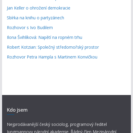
Jan Keller o ohrožení demokracie
Sbírka na knihu o partyzánech
Rozhovor s Ivo Budilem
Ilona Švihlíková: Napětí na ropném trhu
Robert Kotzian: Společný středomořský prostor
Rozhovor Petra Hampla s Martinem Konvičkou
Kdo jsem
Nejprodávanější český sociolog, programový ředitel
Jungmannovy národní akademie. Řádný člen Mezinárodní