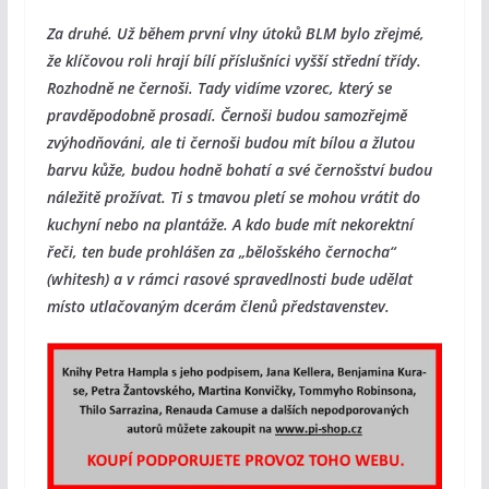
Za druhé. Už během první vlny útoků BLM bylo zřejmé,
že klíčovou roli hrají bílí příslušníci vyšší střední třídy.
Rozhodně ne černoši. Tady vidíme vzorec, který se
pravděpodobně prosadí. Černoši budou samozřejmě
zvýhodňováni, ale ti černoši budou mít bílou a žlutou
barvu kůže, budou hodně bohatí a své černošství budou
náležitě prožívat. Ti s tmavou pletí se mohou vrátit do
kuchyní nebo na plantáže. A kdo bude mít nekorektní
řeči, ten bude prohlášen za „bělošského černocha“
(whitesh) a v rámci rasové spravedlnosti bude udělat
místo utlačovaným dcerám členů představenstev.