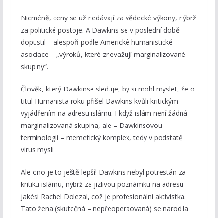
Nicméně, ceny se už nedávají za vědecké výkony, nýbrž
za politické postoje. A Dawkins se v poslední době
dopustil – alespoň podle Americké humanistické
asociace – „výroků, které znevažují marginalizované
skupiny“.
Člověk, který Dawkinse sleduje, by si mohl myslet, že o
titul Humanista roku přišel Dawkins kvůli kritickým
vyjádřením na adresu islámu. I když islám není žádná
marginalizovaná skupina, ale – Dawkinsovou
terminologií – memetický komplex, tedy v podstatě
virus mysli.
Ale ono je to ještě lepší! Dawkins nebyl potrestán za
kritiku islámu, nýbrž za jízlivou poznámku na adresu
jakési Rachel Dolezal, což je profesionální aktivistka.
Tato žena (skutečná – nepřeoperaovaná) se narodila