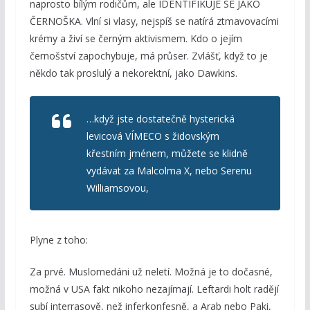
naprosto bílým rodičům, ale IDENTIFIKUJE SE JAKO
ČERNOŠKA. Vlní si vlasy, nejspíš se natírá ztmavovacími
krémy a živí se černým aktivismem. Kdo o jejím
černošství zapochybuje, má průser. Zvlášť, když to je
někdo tak proslulý a nekorektní, jako Dawkins.
…když jste dostatečně hysterická
levicová VÍMECO s židovským
křestním jménem, můžete se klidně
vydávat za Malcolma X, nebo Serenu
Williamsovou,
Plyne z toho:
Za prvé. Muslomedáni už neletí. Možná je to dočasné,
možná v USA fakt nikoho nezajímají. Leftardi holt radějí
subí interrasově, než inferkonfesně, a Arab nebo Paki,