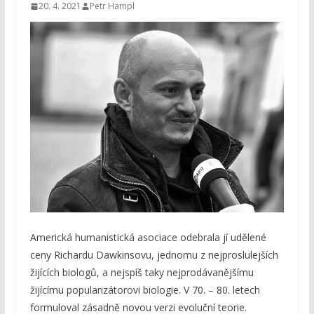
20. 4. 2021
Petr Hampl
Americká humanistická asociace odebrala jí udělené
ceny Richardu Dawkinsovu, jednomu z nejproslulejších
žijících biologů, a nejspíš taky nejprodávanějšímu
žijícímu popularizátorovi biologie. V 70. – 80. letech
formuloval zásadně novou verzi evoluční teorie.