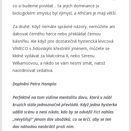
co si budeme povídat… ta jejich dominance (v
biologickém smyslu) byl výmysl, a Afričani je mají větší.
Za druhé. Když nemáte správné názory, nemůžete ani
dabovat černého herce nebo překládat černou
básnířku. Ale když jste dostatečně hysterická levicová
VÍMECO s židovským křestním jménem, můžete se
klidně vydávat za Malcolma X, nebo Serenu
Williamsovou, a nikdo se vám nesmí smát, natož
naordinovat sedativa.
Doplnění Petra Hampla:
Perfektně na tom vidíme mentalitu davu, která v nóbl
kruzích stále jednoznačně převládá. Když jedna hysterka
udělá scénu a není nikdo, kdo by se odvážil říct nahlas
„nevyšiluj!“ Jenom dav ubožáků, co se krčí, aby se ten
dav náhodou neobrátil proti nim.