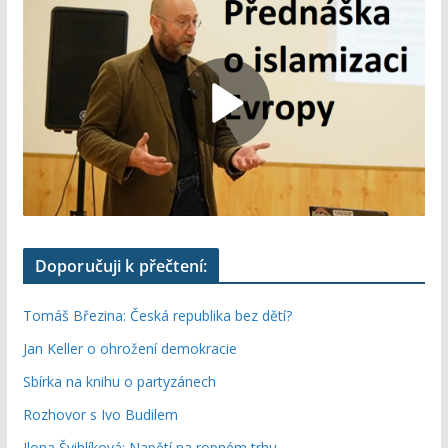
Doporučuji k přečtení:
Tomáš Březina: Česká republika bez dětí?
Jan Keller o ohrožení demokracie
Sbírka na knihu o partyzánech
Rozhovor s Ivo Budilem
Ilona Švihlíková: Napětí na ropném trhu