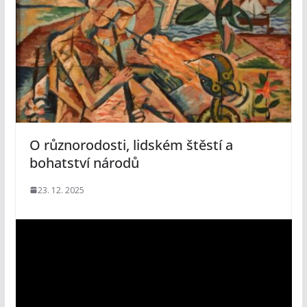
O různorodosti, lidském štěstí a
bohatství národů
23. 12. 2025
V
i
d
e
o