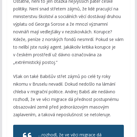
Ostatně, není to jen otázka nejvyšších pater české
politiky. Není snad střetem zájmů, že lidé pracující na
ministerstvu školství a sociálních věcí dostávají druhou
výplatu od Georga Sorose a že mnozí významní
novináři mají vedlejšáky v neziskovkách. Korupce?
Kdeže, peníze z norských fondů nesmrdí. Pokud se vám
to nelíbí jste ruský agent. Jakákoliv kritika korupce je
v českém prostředí už dávno označována za
„extrémistický postoj.“
Však on také Babišův střet zájmů po celé ty roky
nikomu v Bruselu nevadil. Dokud nedošlo na lámání
chleba v migrační politice. Andrej Babiš ale nedávno
rozhodl, že ve věci migrace dá přednost postupnému
obsazování země před jednorázovým masovým
zaplavením, a taková neposlušnost se netoleruje.
…rozhodl, že ve věci migrace dá