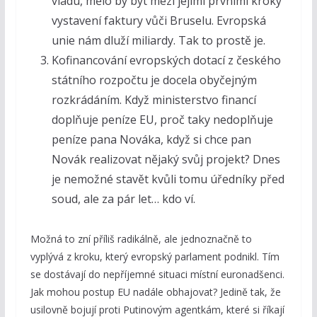
vládu, mělo by být mezi jejími prvními kroky
vystavení faktury vůči Bruselu. Evropská
unie nám dluží miliardy. Tak to prostě je.
Kofinancování evropských dotací z českého
státního rozpočtu je docela obyčejným
rozkrádáním. Když ministerstvo financí
doplňuje peníze EU, proč taky nedoplňuje
peníze pana Nováka, když si chce pan
Novák realizovat nějaký svůj projekt? Dnes
je nemožné stavět kvůli tomu úředníky před
soud, ale za pár let… kdo ví.
Možná to zní příliš radikálně, ale jednoznačně to
vyplývá z kroku, který evropský parlament podnikl. Tím
se dostávají do nepříjemné situaci místní euronadšenci.
Jak mohou postup EU nadále obhajovat? Jedině tak, že
usilovně bojují proti Putinovým agentkám, které si říkají