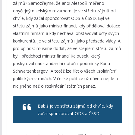
zájmů? Samozřejmě, že ano! Alespoň měřeno
obyčejným selským rozumem. Je ve střetu zájmů od
chvíle, kdy začal sponzorovat ODS a ČSSD. Byl ve
střetu zájmů jako ministr financí, kdy přiděloval dotace
vlastním firmám a kdy nechával obstavovat účty svých
konkurentů. Je ve střetu zájmů i jako předseda vlády. A
pro úplnost musíme dodat, že ve stejném střetu zájmů
byl i předchozí ministr financí Kalousek, který
poskytoval nadstandardní dotační podmínky Karlu
Schwarzenbergovi. A totéž lze říct o všech „solidních“
politických stranách. V české politice už dávno nejde o
nic jiného než o rozkrádání státních peněz.
Babiš je ve střetu zájmů od chvíle, kdy
začal sponzorovat ODS a ČSSD.