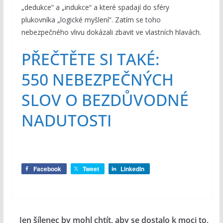
„dedukce“ a „indukce“ a které spadají do sféry
plukovníka „logické myšlení“. Zatím se toho
nebezpečného vlivu dokázali zbavit ve vlastních hlavách.
PŘEČTĚTE SI TAKÉ:
550 NEBEZPEČNÝCH
SLOV O BEZDŮVODNÉ
NADUTOSTI
Facebook
Tweet
LinkedIn
Jen šílenec by mohl chtít, aby se dostalo k moci to,