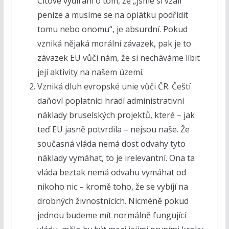
Citové vydírání o tom, že „jsme si vzali
peníze a musíme se na oplátku podřídit
tomu nebo onomu“, je absurdní. Pokud
vzniká nějaká morální závazek, pak je to
závazek EU vůči nám, že si necháváme líbit
její aktivity na našem území.
Vzniká dluh evropské unie vůči ČR. Čeští
daňoví poplatníci hradí administrativní
náklady bruselských projektů, které – jak
teď EU jasně potvrdila – nejsou naše. Že
současná vláda nemá dost odvahy tyto
náklady vymáhat, to je irelevantní. Ona ta
vláda beztak nemá odvahu vymáhat od
nikoho nic – kromě toho, že se vybíjí na
drobných živnostnících. Nicméně pokud
jednou budeme mít normálně fungující