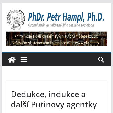
Přeskočit
na
obsah
Dedukce, indukce a
další Putinovy agentky