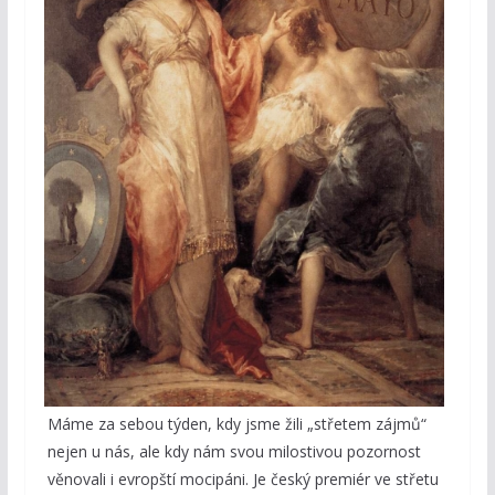
Máme za sebou týden, kdy jsme žili „střetem zájmů“
nejen u nás, ale kdy nám svou milostivou pozornost
věnovali i evropští mocipáni. Je český premiér ve střetu