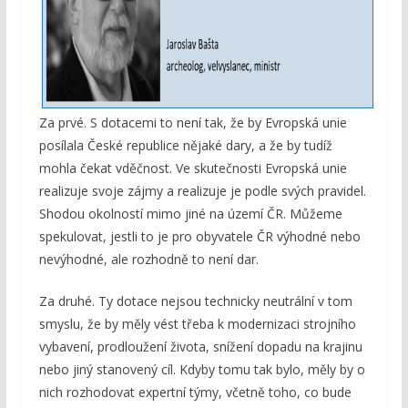
Za prvé. S dotacemi to není tak, že by Evropská unie
posílala České republice nějaké dary, a že by tudíž
mohla čekat vděčnost. Ve skutečnosti Evropská unie
realizuje svoje zájmy a realizuje je podle svých pravidel.
Shodou okolností mimo jiné na území ČR. Můžeme
spekulovat, jestli to je pro obyvatele ČR výhodné nebo
nevýhodné, ale rozhodně to není dar.
Za druhé. Ty dotace nejsou technicky neutrální v tom
smyslu, že by měly vést třeba k modernizaci strojního
vybavení, prodloužení života, snížení dopadu na krajinu
nebo jiný stanovený cíl. Kdyby tomu tak bylo, měly by o
nich rozhodovat expertní týmy, včetně toho, co bude