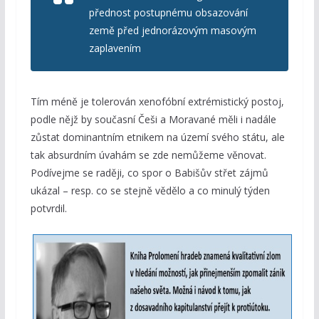
přednost postupnému obsazování
země před jednorázovým masovým
zaplavením
Tím méně je tolerován xenofóbní extrémistický postoj,
podle nějž by současní Češi a Moravané měli i nadále
zůstat dominantním etnikem na území svého státu, ale
tak absurdním úvahám se zde nemůžeme věnovat.
Podívejme se raději, co spor o Babišův střet zájmů
ukázal – resp. co se stejně vědělo a co minulý týden
potvrdil.