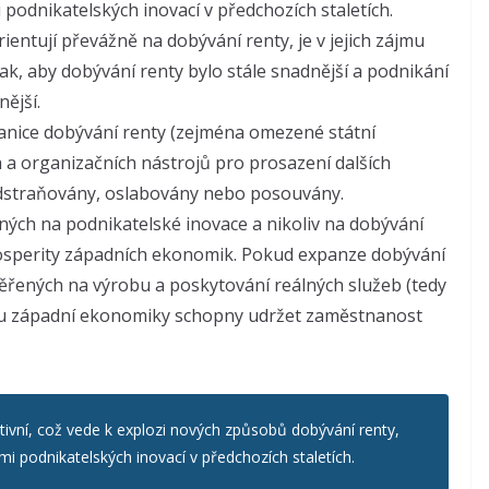
podnikatelských inovací v předchozích staletích.
rientují převážně na dobývání renty, je v jejich zájmu
ak, aby dobývání renty bylo stále snadnější a podnikání
ější.
hranice dobývání renty (zejména omezené státní
 a organizačních nástrojů pro prosazení dalších
 odstraňovány, oslabovány nebo posouvány.
ých na podnikatelské inovace a nikoliv na dobývání
osperity západních ekonomik. Pokud expanze dobývání
ěřených na výrobu a poskytování reálných služeb (tedy
dou západní ekonomiky schopny udržet zaměstnanost
tivní, což vede k explozi nových způsobů dobývání renty,
i podnikatelských inovací v předchozích staletích.