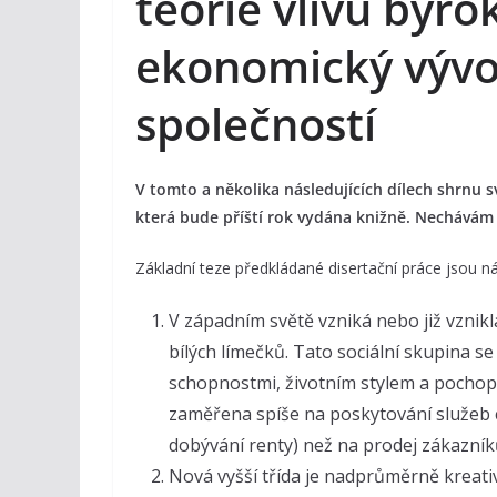
teorie vlivu byro
ekonomický vývo
společností
V tomto a několika následujících dílech shrnu s
která bude příští rok vydána knižně. Nechávám s
Základní teze předkládané disertační práce jsou nás
V západním světě vzniká nebo již vznikl
bílých límečků. Tato sociální skupina se
schopnostmi, životním stylem a pochopit
zaměřena spíše na poskytování služeb 
dobývání renty) než na prodej zákazník
Nová vyšší třída je nadprůměrně kreati