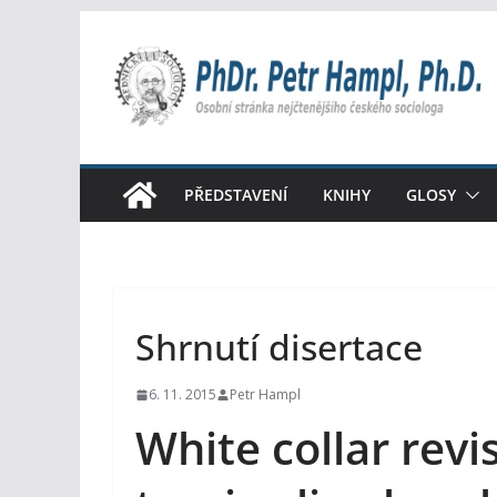
Přeskočit
na
obsah
PŘEDSTAVENÍ
KNIHY
GLOSY
Shrnutí disertace
6. 11. 2015
Petr Hampl
White collar revi