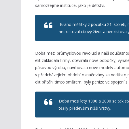
samozřejmé instituce, jako je dětství.
Bráno měřítky z počátku 21. století, 
neexistoval citový život a neexistoval
Doba mezi průmyslovou revolucí a naší současností 
elit zakládala firmy, otevírala nové pobočky, vynal
pásovou výrobu, navrhovala nové modely automobi
v předcházejícím období označovány za nedůstojn
elit přitáhl tímto směrem, byly peníze ve spojení 
Doba mezi lety 1800 a 2000 se tak st
těžily především nižší vrstvy.