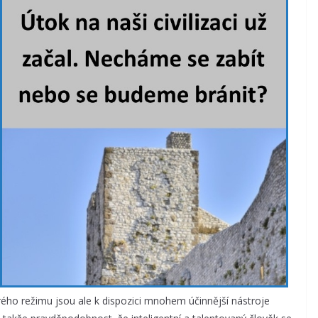
rého režimu jsou ale k dispozici mnohem účinnější nástroje