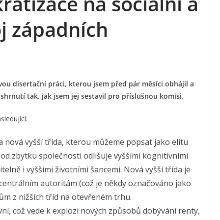
kratizace na sociální a
j západních
vou disertační práci, kterou jsem před pár měsíci obhájil a
hrnutí tak, jak jsem jej sestavil pro příslušnou komisi.
ledující:
a nová vyšší třída, kterou můžeme popsat jako elitu
 od zbytku společnosti odlišuje vyššími kognitivními
elně i vyššími životními šancemi. Nová vyšší třída je
centrálním autoritám (což je někdy označováno jako
ům z nižších tříd na otevřeném trhu.
vní, což vede k explozi nových způsobů dobývání renty,