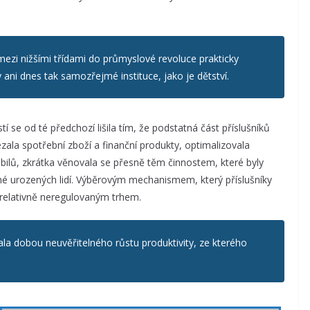
mezi nižšími třídami do průmyslové revoluce prakticky
y ani dnes tak samozřejmé instituce, jako je dětství.
se od té předchozí lišila tím, že podstatná část příslušníků
ézala spotřební zboží a finanční produkty, optimalizovala
lů, zkrátka věnovala se přesně těm činnostem, které byly
é urozených lidí. Výběrovým mechanismem, který příslušníky
s relativně neregulovaným trhem.
ala dobou neuvěřitelného růstu produktivity, ze kterého