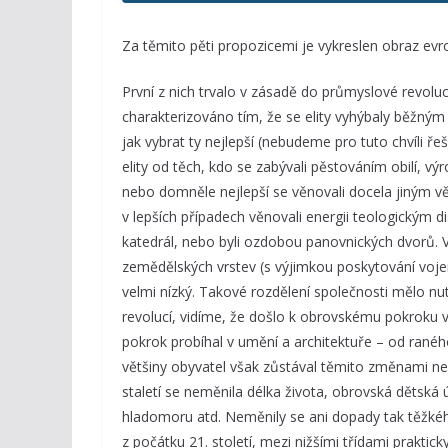
Za těmito pěti propozicemi je vykreslen obraz evr
První z nich trvalo v zásadě do průmyslové revoluc
charakterizováno tím, že se elity vyhýbaly běž
jak vybrat ty nejlepší (nebudeme pro tuto chvíli ř
elity od těch, kdo se zabývali pěstováním obilí, vý
nebo domněle nejlepší se věnovali docela jiným věc
v lepších případech věnovali energii teologickým 
katedrál, nebo byli ozdobou panovnických dvorů. V
zemědělských vrstev (s výjimkou poskytování voj
velmi nízký. Takové rozdělení společnosti mělo nu
revolucí, vidíme, že došlo k obrovskému pokroku v 
pokrok probíhal v umění a architektuře – od rané
většiny obyvatel však zůstával těmito změnami 
staletí se neměnila délka života, obrovská dětská 
hladomoru atd. Neměnily se ani dopady tak těžkého
z počátku 21. století, mezi nižšími třídami praktick