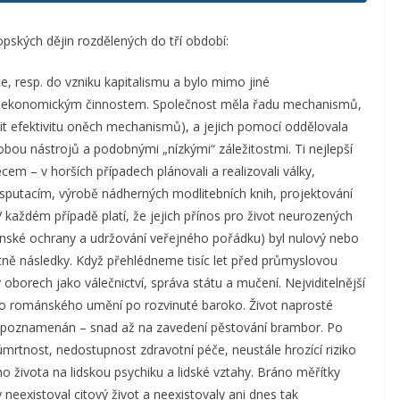
opských dějin rozdělených do tří období:
e, resp. do vzniku kapitalismu a bylo mimo jiné
ným ekonomickým činnostem. Společnost měla řadu mechanismů,
ešit efektivitu oněch mechanismů), a jejich pomocí oddělovala
robou nástrojů a podobnými „nízkými“ záležitostmi. Ti nejlepší
em – v horších případech plánovali a realizovali války,
disputacím, výrobě nádherných modlitebních knih, projektování
 každém případě platí, že jejich přínos pro život neurozených
enské ochrany a udržování veřejného pořádku) byl nulový nebo
tně následky. Když přehlédneme tisíc let před průmyslovou
oborech jako válečnictví, správa státu a mučení. Nejviditelnější
ho románského umění po rozvinuté baroko. Život naprosté
nepoznamenán – snad až na zavedení pěstování brambor. Po
úmrtnost, nedostupnost zdravotní péče, neustále hrozící riziko
 života na lidskou psychiku a lidské vztahy. Bráno měřítky
y neexistoval citový život a neexistovaly ani dnes tak