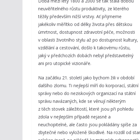
Doba mezi lety 1800 a 2000 se tak stala dobou
neuvěřitelného růstu produktivity, ze kterého
těžily především nižší vrstvy. Ať přijmeme
jakékoliv měřítko od délky života přes dětskou
úmrtnost, dostupnost zdravotní péče, možnosti
v oblasti životního stylu až po dostupnost kultury,
vzdělání a cestování, došlo k takovému růstu,
jaký v předchozích dobách nebyl představitelný
ani pro utopické vizionáře.
Na začátku 21. století jako bychom žili v období
dalšího zlomu. Ti nejlepší míří do korporací, státní
správy nebo do neziskových organizací na státní
správu navázaných, kde se věnují některým
z těch stovek záležitostí, které jsou při pohledu
zdola v nejlepším případě nejasné a
neuchopitelné, ale často jsou pokládány spíše za
zbytečné nebo vyloženě škodlivé. Na rozdíl od sta