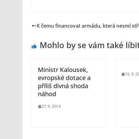
K čemu financovat armádu, která nesmí stří
Mohlo by se vám také líbi
Ministr Kalousek,
16. 9. 2
evropské dotace a
příliš divná shoda
náhod
27. 9. 2014