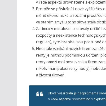
v řadě aspektů srovnatelné s explozemi 
Protože se příslušníci nové vyšší třídy o
měnit ekonomické a sociální prostředí t
ve starém smyslu toho slova stále obtížn
Zatímco v minulosti existovaly určité 
rozpočty a neexistence technologických
regulací), tyto hranice jsou postupně
Neustálé vznikání nových firem zaměřen
renty je nutnou podmínkou udržení pr
renty omezí možnosti vzniku firem zam
nikoliv manipulaci se symboly), nebu
a životní úroveň.
Nová vyšší třída je nadprůměrně krea
v řadě aspektů srovnatelné s explozem