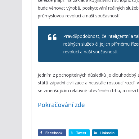
selekce (např. na základě kognitivních schopností)
bude věnovat výrobě, poskytování reálných služeb 
průmyslovou revolucí a naší současností.
Pravděpodobnost, že inteligentní a t
reálných služeb či jejich přímému říz
revolucí a naší současností.
Jedním z pochopitelných důsledků je dlouhodobý a
států západní civilizace a neustále rostoucí rozdíl
se zmenšujícím relativně otevřeném trhu, a mezi tě
Pokračování zde
Facebook
Tweet
LinkedIn