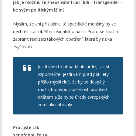
Jak je možné, že zneužíváte trpící lidi – transgender –
ke svým politickým lžím?
Myslím, že ani příslušníci té specifické menšiny by se
nechtěli stát oběťmi sexuálního násilí. Proto se snažím
zabránit realizaci takových opatření, která by rizika
zvyšovala.
Jestli vám to připadá absurdní, tak si
vzpomeňte, jestli vám před pěti lety
přišlo myslitelné, že by se dospělý
muž s bojovou zkušeností prohlásil
dítětem a že by to úřady evropských
zemí akceptovaly.
Proč jste tak
xenofobní, že za