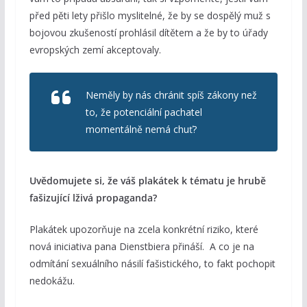
před pěti lety přišlo myslitelné, že by se dospělý muž s
bojovou zkušeností prohlásil dítětem a že by to úřady
evropských zemí akceptovaly.
Neměly by nás chránit spíš zákony než
to, že potenciální pachatel
momentálně nemá chuť?
Uvědomujete si, že váš plakátek k tématu je hrubě
fašizující lživá propaganda?
Plakátek upozorňuje na zcela konkrétní riziko, které
nová iniciativa pana Dienstbiera přináší. A co je na
odmítání sexuálního násilí fašistického, to fakt pochopit
nedokážu.