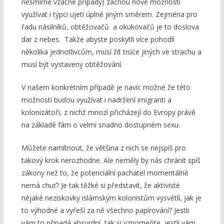
nesmírně vzácné případy) začnou nové možnosti
využívat i týpci ujetí úplně jiným směrem. Zejména pro
řadu násilníků, obtěžovačů a okukovačů je to doslova
dar z nebes. Takže abyste poskytli více pohodlí
několika jednotlivcům, musí žít tisíce jiných ve strachu a
musí být vystaveny obtěžování.
V našem konkrétním případě je navíc možné že této
možnosti budou využívat i nadržení imigranti a
kolonizátoři, z nichž mnozí přicházejí do Evropy právě
na základě fám o velmi snadno dostupném sexu.
Můžete namítnout, že většina z nich se nejspíš pro
takový krok nerozhodne. Ale neměly by nás chránit spíš
zákony než to, že potenciální pachatel momentálně
nemá chuť? Je tak těžké si představit, že aktivisté
nějaké neziskovky islámským kolonistům vysvětlí, jak je
to výhodné a vyřeší za ně všechno papírování? Jestli
vám to připadá absurdní, tak si vzpomeňte, jestli vám