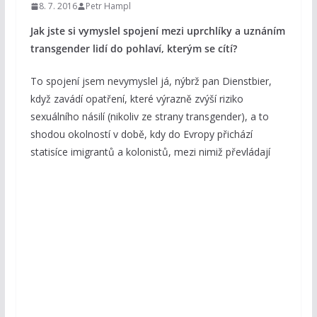
8. 7. 2016
Petr Hampl
Jak jste si vymyslel spojení mezi uprchlíky a uznáním
transgender lidí do pohlaví, kterým se cítí?
To spojení jsem nevymyslel já, nýbrž pan Dienstbier,
když zavádí opatření, které výrazně zvýší riziko
sexuálního násilí (nikoliv ze strany transgender), a to
shodou okolností v době, kdy do Evropy přichází
statisíce imigrantů a
kolonistů, mezi nimiž převládají