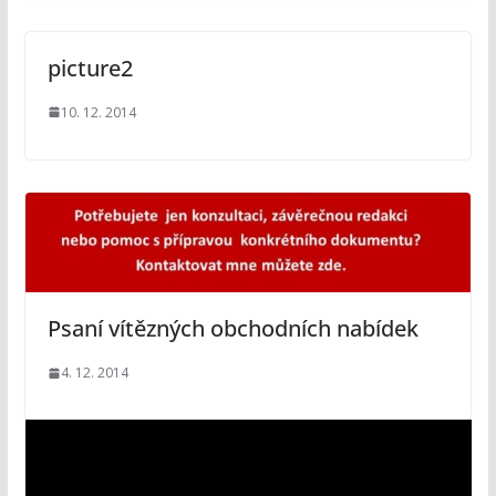
picture2
10. 12. 2014
Psaní vítězných obchodních nabídek
4. 12. 2014
V
i
d