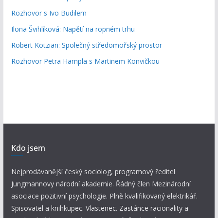
Rozhovor s Ivo Budilem
Ilona Švihlíková: Napětí na ropném trhu
Robert Kotzian: Společný středomořský prostor
Rozhovor Petra Hampla s Martinem Konvičkou
Kdo jsem
Nejprodávanější český sociolog, programový ředitel
Jungmannovy národní akademie. Řádný člen Mezinárodní
asociace pozitivní psychologie. Plně kvalifikovaný elektrikář.
Spisovatel a knihkupec. Vlastenec. Zastánce racionality a