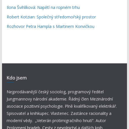
Ilona Švihlíková: Napětí na ropném trhu
Robert Kotzian: Společný středomořský prostor
Rozhovor Petra Hampla s Martinem Konvičkou
Kdo jsem
Nejprodávanější český sociolog, programový ředitel
Jungmannovy národní akademie. Řádný člen Mezinárodní
asociace pozitivní psychologie. Plně kvalifikovaný elektrikář.
Spisovatel a knihkupec. Vlastenec. Zastánce racionality a
moderní vědy. „Veterán protimigračního hnutí“. Autor
Prolomení hradeb
,
Cesty z nevolnictví
a dalších knih.