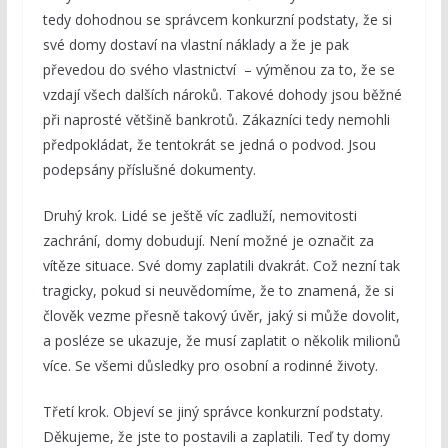
tedy dohodnou se správcem konkurzní podstaty, že si
své domy dostaví na vlastní náklady a že je pak
převedou do svého vlastnictví – výměnou za to, že se
vzdají všech dalších nároků. Takové dohody jsou běžné
při naprosté většině bankrotů. Zákazníci tedy nemohli
předpokládat, že tentokrát se jedná o podvod. Jsou
podepsány příslušné dokumenty.
Druhý krok. Lidé se ještě víc zadluží, nemovitosti
zachrání, domy dobudují. Není možné je označit za
vítěze situace. Své domy zaplatili dvakrát. Což nezní tak
tragicky, pokud si neuvědomíme, že to znamená, že si
člověk vezme přesně takový úvěr, jaký si může dovolit,
a posléze se ukazuje, že musí zaplatit o několik milionů
více. Se všemi důsledky pro osobní a rodinné životy.
Třetí krok. Objeví se jiný správce konkurzní podstaty.
Děkujeme, že jste to postavili a zaplatili. Teď ty domy