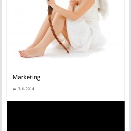
Marketing
13. 8. 2014
V
i
d
e