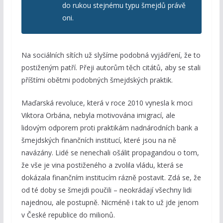
do rukou stejnému typu šmejdů právě
oni.
Na sociálních sítích už slyšíme podobná vyjádření, že to
postiženým patří. Přeji autorům těch citátů, aby se stali
příštími obětmi podobných šmejdských praktik.
Maďarská revoluce, která v roce 2010 vynesla k moci
Viktora Orbána, nebyla motivována imigrací, ale
lidovým odporem proti praktikám nadnárodních bank a
šmejdských finančních institucí, které jsou na ně
navázány. Lidé se nenechali ošálit propagandou o tom,
že vše je vina postiženého a zvolila vládu, která se
dokázala finančním institucím rázně postavit. Zdá se, že
od té doby se šmejdi poučili – neokrádají všechny lidi
najednou, ale postupně. Nicméně i tak to už jde jenom
v České republice do milionů.