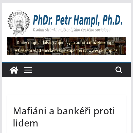
Přeskočit
na
obsah
Mafiáni a bankéři proti
lidem