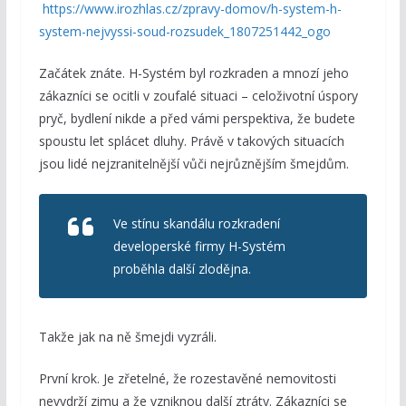
https://www.irozhlas.cz/zpravy-domov/h-system-h-
system-nejvyssi-soud-rozsudek_1807251442_ogo
Začátek znáte. H-Systém byl rozkraden a mnozí jeho
zákazníci se ocitli v zoufalé situaci – celoživotní úspory
pryč, bydlení nikde a před vámi perspektiva, že budete
spoustu let splácet dluhy. Právě v takových situacích
jsou lidé nejzranitelnější vůči nejrůznějším šmejdům.
Ve stínu skandálu rozkradení
developerské firmy H-Systém
proběhla další zlodějna.
Takže jak na ně šmejdi vyzráli.
První krok. Je zřetelné, že rozestavěné nemovitosti
nevydrží zimu a že vzniknou další ztráty. Zákazníci se