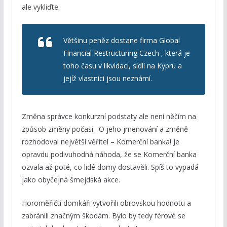
ale vykliďte.
Většinu peněz dostane firma Global
Financial Restructuring Czech , která je
toho času v likvidaci, sídlí na Kypru a
jejíž vlastníci jsou neznámí.
Změna správce konkurzní podstaty ale není něčím na
způsob změny počasí. O jeho jmenování a změně
rozhodoval největší věřitel – Komerční banka! Je
opravdu podivuhodná náhoda, že se Komerční banka
ozvala až poté, co lidé domy dostavěli. Spíš to vypadá
jako obyčejná šmejdská akce.
Horoměřičtí domkáři vytvořili obrovskou hodnotu a
zabránili značným škodám. Bylo by tedy férové se