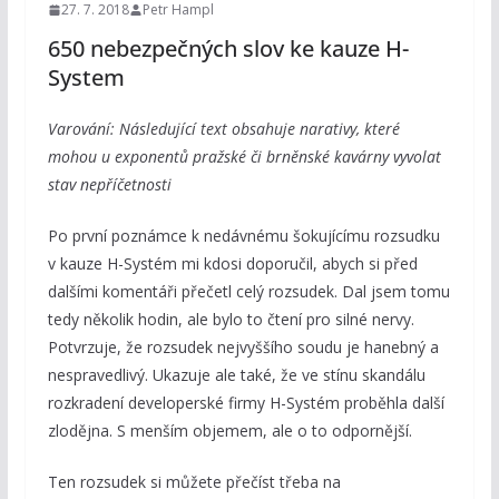
27. 7. 2018
Petr Hampl
650 nebezpečných slov ke kauze H-
System
Varování: Následující text obsahuje narativy, které
mohou u exponentů pražské či brněnské kavárny vyvolat
stav nepříčetnosti
Po první poznámce k nedávnému šokujícímu rozsudku
v kauze H-Systém mi kdosi doporučil, abych si před
dalšími komentáři přečetl celý rozsudek. Dal jsem tomu
tedy několik hodin, ale bylo to čtení pro silné nervy.
Potvrzuje, že rozsudek nejvyššího soudu je hanebný a
nespravedlivý. Ukazuje ale také, že ve stínu skandálu
rozkradení developerské firmy H-Systém proběhla další
zlodějna. S menším objemem, ale o to odpornější.
Ten rozsudek si můžete přečíst třeba na