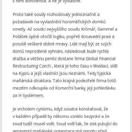
s nimi dohodnout. A ne je vyvlastnit.
Proto také soudy rozhodovaly jednoznačně a
požadavek na vyvlastnění horoměřických domků
smetly. Až soudci nejvyššího soudu Krčmář, Gemmel a
Polášek úplně otočili logiku, popřeli dosavadní praxi a
porušili veškeré dobré mravy. Lidé mají být ze svých
domů neprodleně vyhnáni, následovat bude rychlá
dražba a většinu peněz dostane firma Global Financial
Restructuring Czech , která je toho času v likvidaci, sídlí
na Kypru a jejíž vlastníci jsou neznámí. Tedy typická
mafiánská struktura. Tato krajně podezřelé firma totiž
mezitím odkoupila od Komerční banky její pohledávku
za H-Systémem.
Je vrcholem cynismu, když soudce konstatoval, že
v každém případě by někomu vzniklo bezpráví a že
soud tudíž musel volit. Soud volil tak, že zisk putující do
anonymní mafiánské organizace má prioritu před