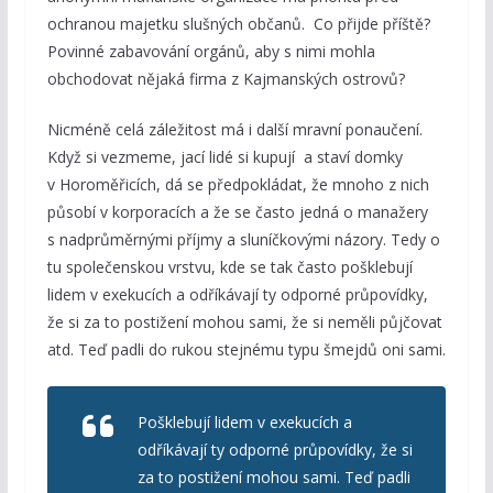
ochranou majetku slušných občanů. Co přijde příště?
Povinné zabavování orgánů, aby s nimi mohla
obchodovat nějaká firma z Kajmanských ostrovů?
Nicméně celá záležitost má i další mravní ponaučení.
Když si vezmeme, jací lidé si kupují a staví domky
v Horoměřicích, dá se předpokládat, že mnoho z nich
působí v korporacích a že se často jedná o manažery
s nadprůměrnými příjmy a sluníčkovými názory. Tedy o
tu společenskou vrstvu, kde se tak často pošklebují
lidem v exekucích a odříkávají ty odporné průpovídky,
že si za to postižení mohou sami, že si neměli půjčovat
atd. Teď padli do rukou stejnému typu šmejdů oni sami.
Pošklebují lidem v exekucích a
odříkávají ty odporné průpovídky, že si
za to postižení mohou sami. Teď padli