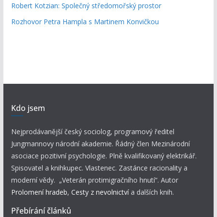
Robert Kotzian: Společný středomořský prostor
Rozhovor Petra Hampla s Martinem Konvičkou
Kdo jsem
Nejprodávanější český sociolog, programový ředitel
Jungmannovy národní akademie. Řádný člen Mezinárodní
asociace pozitivní psychologie. Plně kvalifikovaný elektrikář.
Spisovatel a knihkupec. Vlastenec. Zastánce racionality a
moderní vědy. „Veterán protimigračního hnutí“. Autor
Prolomení hradeb
,
Cesty z nevolnictví
a dalších knih.
Přebírání článků