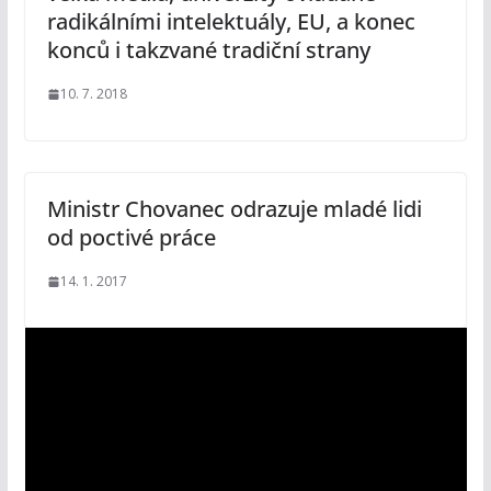
radikálními intelektuály, EU, a konec
konců i takzvané tradiční strany
10. 7. 2018
Ministr Chovanec odrazuje mladé lidi
od poctivé práce
14. 1. 2017
V
i
d
e
o
p