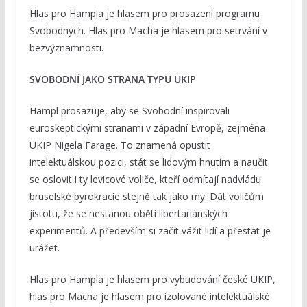
Hlas pro Hampla je hlasem pro prosazení programu
Svobodných. Hlas pro Macha je hlasem pro setrvání v
bezvýznamnosti.
SVOBODNÍ JAKO STRANA TYPU UKIP
Hampl prosazuje, aby se Svobodní inspirovali
euroskeptickými stranami v západní Evropě, zejména
UKIP Nigela Farage. To znamená opustit
intelektuálskou pozici, stát se lidovým hnutím a naučit
se oslovit i ty levicové voliče, kteří odmítají nadvládu
bruselské byrokracie stejně tak jako my. Dát voličům
jistotu, že se nestanou obětí libertariánských
experimentů. A především si začít vážit lidí a přestat je
urážet.
Hlas pro Hampla je hlasem pro vybudování české UKIP,
hlas pro Macha je hlasem pro izolované intelektuálské