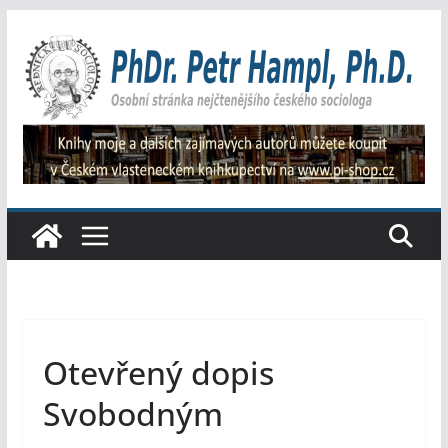
Přeskočit
na
obsah
Otevřený dopis
Svobodným