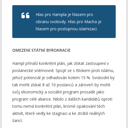
Hlas pro Hampla je hlasem pro
obranu svobody. Hlas pro Macha je
hlasem pro postupnou islamizaci.
OMEZENÍ STÁTNÍ BYROKRACIE
Hampl přináší konkrétní plán, jak získat zastoupení v
poslanecké sněmovně. Spojit se s Blokem proti islámu,
jehož potenciál je odhadován kolem 15 %. Svobodní by
tak mohli získat 8 až 10 poslanců a zároveň by mohli
svůj ekonomický a sociální program prosadit jako
program celé aliance. Nikdo z dalších kandidátů oproti
tomu nemá konkrétní plán, kromě opakování těch
aktivit, které vedly ke stagnaci a ke ztrátě reálných
šancí.