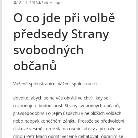
18. 11. 2015
Petr Hampl
O co jde při volbě
předsedy Strany
svobodných
občanů
Vážené spolustranice, vážení spolustraníci,
dovolte, abych se na Vás obrátil ve chvíli, kdy se
rozhoduje o budoucnosti Strany svobodných občanů,
pravděpodobně i o jejím úspěchu v nejbližších volbách
nebo naopak konečném zániku. Protože se předvolební
diskuze vesměs omezila na osobní útoky a protože se
mnou Petr Mach odmítl veřejně debatovat, obracím se