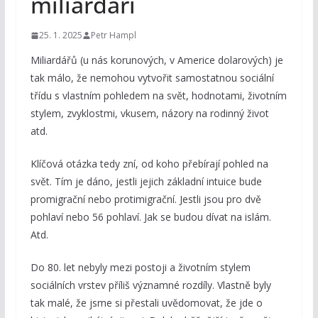
miliardáři
25. 1. 2025
Petr Hampl
Miliardářů (u nás korunových, v Americe dolarových) je
tak málo, že nemohou vytvořit samostatnou sociální
třídu s vlastním pohledem na svět, hodnotami, životním
stylem, zvyklostmi, vkusem, názory na rodinný život
atd.
Klíčová otázka tedy zní, od koho přebírají pohled na
svět. Tím je dáno, jestli jejich základní intuice bude
promigrační nebo protimigrační. Jestli jsou pro dvě
pohlaví nebo 56 pohlaví. Jak se budou dívat na islám.
Atd.
Do 80. let nebyly mezi postoji a životním stylem
sociálních vrstev příliš významné rozdíly. Vlastně byly
tak malé, že jsme si přestali uvědomovat, že jde o