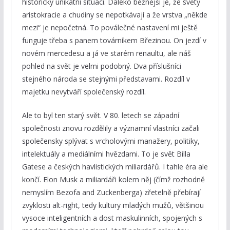
historicky unikátní situaci. Daleko běžnější je, že světy
aristokracie a chudiny se nepotkávají a že vrstva „někde
mezi“ je nepočetná. To poválečné nastavení mi ještě
funguje třeba s panem továrníkem Březinou. On jezdí v
novém mercedesu a já ve starém renaultu, ale náš
pohled na svět je velmi podobný. Dva příslušníci
stejného národa se stejnými představami. Rozdíl v
majetku nevytváří společenský rozdíl.
Ale to byl ten starý svět. V 80. letech se západní
společnosti znovu rozdělily a významní vlastníci začali
společensky splývat s vrcholovými manažery, politiky,
intelektuály a mediálními hvězdami. To je svět Billa
Gatese a českých havlistických miliardářů. I tahle éra ale
končí. Elon Musk a miliardáři kolem něj (čímž rozhodně
nemyslím Bezofa and Zuckenberga) zřetelně přebírají
zvyklosti alt-right, tedy kultury mladých mužů, většinou
vysoce inteligentních a dost maskulinních, spojených s