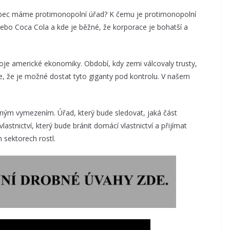
vůbec máme protimonopolní úřad? K čemu je protimonopolní
 nebo Coca Cola a kde je běžné, že korporace je bohatší a
oje americké ekonomiky. Období, kdy zemi válcovaly trusty,
ze, že je možné dostat tyto giganty pod kontrolu. V našem
ným vymezením. Úřad, který bude sledovat, jaká část
stnictví, který bude bránit domácí vlastnictví a přijímat
h sektorech rostl.