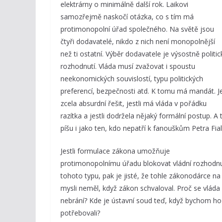
elektrárny o minimálně další rok. Laikovi
samozřejmě naskočí otázka, co s tím má
protimonopolní úřad společného. Na světě jsou
čtyři dodavatelé, nikdo z nich není monopolnější
než ti ostatní. Výběr dodavatele je výsostně politic
rozhodnutí. Vláda musí zvažovat i spoustu
neekonomických souvislostí, typu politických
preferencí, bezpečnosti atd. K tomu má mandát. J
zcela absurdní řešit, jestli má vláda v pořádku
razítka a jestli dodržela nějaký formální postup. A 
píšu i jako ten, kdo nepatří k fanouškům Petra Fial
Jestli formulace zákona umožňuje
protimonopolnímu úřadu blokovat vládní rozhodnu
tohoto typu, pak je jisté, že tohle zákonodárce na
mysli neměl, když zákon schvaloval. Proč se vláda
nebrání? Kde je ústavní soud teď, když bychom ho
potřebovali?