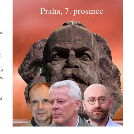
ké
e
to
y.
tí