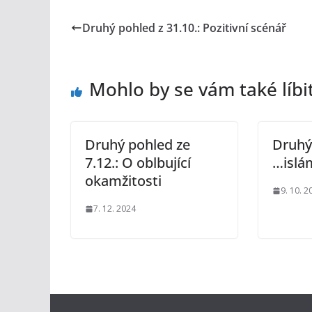
Druhý pohled z 31.10.: Pozitivní scénář
Mohlo by se vám také líbi
Druhý pohled ze
Druhý 
7.12.: O oblbující
…islá
okamžitosti
9. 10. 2
7. 12. 2024