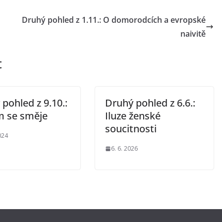
Druhý pohled z 1.11.: O domorodcích a evropské
naivitě
t
pohled z 9.10.:
Druhý pohled z 6.6.:
m se směje
Iluze ženské
soucitnosti
024
6. 6. 2026