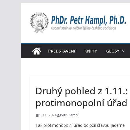
Přeskočit
na
obsah
PŘEDSTAVENÍ
KNIHY
GLOSY
Druhý pohled z 1.11.:
protimonopolní úřad
1. 11. 2024
Petr Hampl
Tak protimonopolní úřad odložil stavbu jaderné