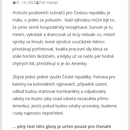
31. 10. 2024
Petr Hampl
Protože pozitivních scénářů pro Českou republiku je
málo, o jeden se pokusím. Naší výhodou může být to,
že jsme země hospodářsky nezajímavá. Surovin je tu
minim, vykrádat a drancovat už brzy nebude co, místní
výroby se hroutí, levné výrobce součástek Němci
přestávají potřebovat, kvalita pracovní síly klesá se
stále horším školstvím, a kdyby už se našlo pár hodně
chytrých lidí, přestěhují si je do Ameriky.
Zbývá jedno jediné využití České republiky. Potrava pro
kanóny na koloniálních výpravách, případně území,
odkud budou startovat bombardéry a odpalovány
rakety na Rusko (aby snad odveta nezasáhla přímo
Ameriku). Jenže pokud budou vztahy urovnány, budeme
i tady naprosto nepotřební.
... plný text této glosy je určen pouze pro čtenáře