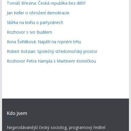
Tomáš Březina: Česká republika bez dětí?
Jan Keller o ohrožení demokracie
Sbírka na knihu o partyzánech
Rozhovor s Ivo Budilem
Ilona Švihlíková: Napětí na ropném trhu
Robert Kotzian: Společný středomořský prostor
Rozhovor Petra Hampla s Martinem Konvičkou
Kdo jsem
Nejprodávanější český sociolog, programový ředitel