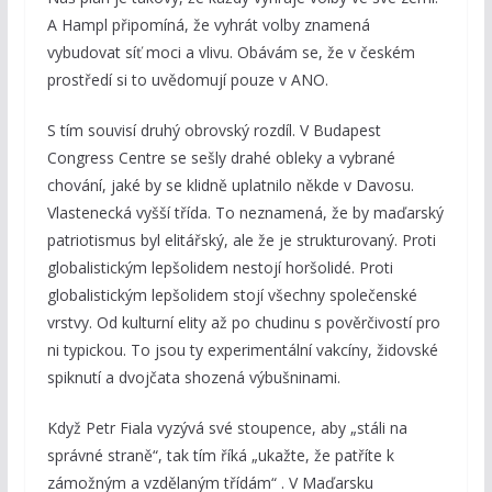
A Hampl připomíná, že vyhrát volby znamená
vybudovat síť moci a vlivu. Obávám se, že v českém
prostředí si to uvědomují pouze v ANO.
S tím souvisí druhý obrovský rozdíl. V Budapest
Congress Centre se sešly drahé obleky a vybrané
chování, jaké by se klidně uplatnilo někde v Davosu.
Vlastenecká vyšší třída. To neznamená, že by maďarský
patriotismus byl elitářský, ale že je strukturovaný. Proti
globalistickým lepšolidem nestojí horšolidé. Proti
globalistickým lepšolidem stojí všechny společenské
vrstvy. Od kulturní elity až po chudinu s pověrčivostí pro
ni typickou. To jsou ty experimentální vakcíny, židovské
spiknutí a dvojčata shozená výbušninami.
Když Petr Fiala vyzývá své stoupence, aby „stáli na
správné straně“, tak tím říká „ukažte, že patříte k
zámožným a vzdělaným třídám“ . V Maďarsku