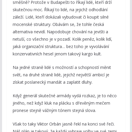
směšně? Protože v Budapešti to říkají lidé, kteří drží
skutečnou moc. Říkají to lidé, na jejichž odhodlání
záleží. Lidé, kteří dokázali vybudovat či koupit silné
mocenské struktury. Obávám se, že tohle česká
alternativa nevidí. Napodobuje chování na jevišti a
netuší, co všechno je v pozadí. Kolik peněz, kolik lidí,
jaká organizační struktura… bez toho je vyvolávání
konzervativních hesel jenom takový kargo kult.
Na jedné straně lidé s možností a schopností měnit
svět, na druhé straně lidé, jejichž největší ambicí je
získat poslanecký mandát a zaplatit dluhy.
Když generál skutečné armády vydá rozkaz, je to něco
jiného, než když kluk na plácku s dřevěným mečem
pronese stejně vážným tónem stejná slova.
Však to taky Viktor Orbán jasně řekl na konci své řeči.
Náš plán je takový, že každý vyhraje volby ve své zemi.