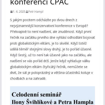
konferenci CPAC
1. 6. 2025
Petr Hampl
S jakým pocitem odcházíte po dvou dnech z
nejvýznamnější konzervativní konference v Evropě?
Překvapivě to není nadšení, ale znuděnost. Když první
řečník na začátku prvního dne vyhlásí odhodlání bojovat
proti globalistickým elitám, je to skvělé. Když totéž
udělá téměř stejnými slovy druhý, je to pořád úžasné.
Když šestý, už to není tak úžasné jako na začátku, ale
nadšení se vás pořád drží. Jenže když vyhlašuje válku
globalistickým elitám čtyřicátý řečník, nemůžete se
divit, že sál je poloprázdný a většina účastníků koluje v
chodbách a na zahradě.