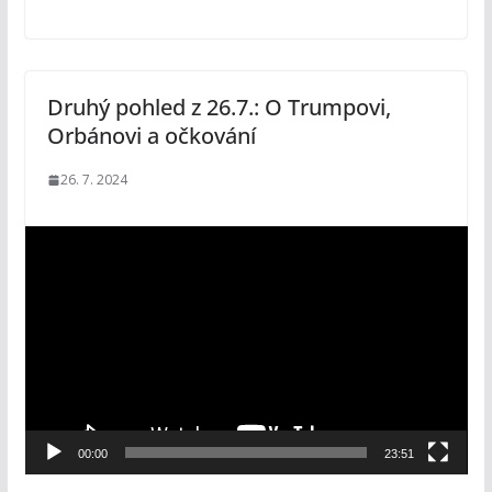
Druhý pohled z 26.7.: O Trumpovi,
Orbánovi a očkování
26. 7. 2024
V
i
d
e
o
p
ř
e
00:00
23:51
h
r