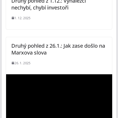
Druhý pohled z 1.12.: Vynálezci
nechybí, chybí investoři
1. 12. 2025
Druhý pohled z 26.1.: Jak zase došlo na
Marxova slova
26. 1. 2025
V
i
d
e
o
p
ř