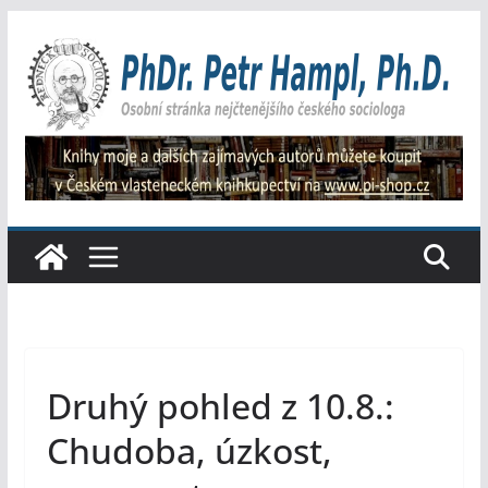
Přeskočit
na
obsah
Druhý pohled z 10.8.:
Chudoba, úzkost,