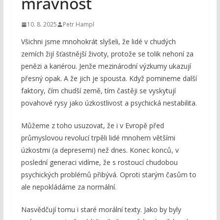
mravnost
10. 8. 2025
Petr Hampl
Všichni jsme mnohokrát slyšeli, že lidé v chudých
zemích žijí šťastnější životy, protože se tolik nehoní za
penězi a kariérou. Jenže mezinárodní výzkumy ukazují
přesný opak. A že jich je spousta. Když pomineme další
faktory, čím chudší země, tím častěji se vyskytují
povahové rysy jako úzkostlivost a psychická nestabilita.
Můžeme z toho usuzovat, že i v Evropě před
průmyslovou revolucí trpěli lidé mnohem většími
úzkostmi (a depresemi) než dnes. Konec konců, v
poslední generaci vidíme, že s rostoucí chudobou
psychických problémů přibývá. Oproti starým časům to
ale nepokládáme za normální.
Nasvědčují tomu i staré morální texty. Jako by byly