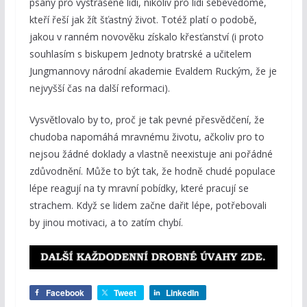
psány pro vystrašené lidi, nikoliv pro lidi sebevědomé,
kteří řeší jak žít šťastný život. Totéž platí o podobě,
jakou v ranném novověku získalo křesťanství (i proto
souhlasím s biskupem Jednoty bratrské a učitelem
Jungmannovy národní akademie Evaldem Ruckým, že je
nejvyšší čas na další reformaci).
Vysvětlovalo by to, proč je tak pevné přesvědčení, že
chudoba napomáhá mravnému životu, ačkoliv pro to
nejsou žádné doklady a vlastně neexistuje ani pořádné
zdůvodnění. Může to být tak, že hodně chudé populace
lépe reagují na ty mravní pobídky, které pracují se
strachem. Když se lidem začne dařit lépe, potřebovali
by jinou motivaci, a to zatím chybí.
Facebook
Tweet
LinkedIn