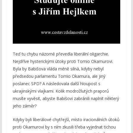
Teď tu chybu názorně převedla liberální oligarchie.
Nejdříve hysterickými útoky proti Tomio Okamurovi.
Byla by Babišova vláda méně silná, kdyby nebyl
předsedou parlamentu Tomio Okamura, ale jiný
poslanec SPD? A následovala další hloupost s
ukrajinskými vlajkami. Kolik modrožlutých praporů
musíte vyvěsit, abyste Babišovi zabránili naplnit některý
jeho záměr?
Kdyby byli liberálové chytřejší, místo iracionálních útoků
proti Okamurovi by s ním zkusili třeba vyjednat tichou