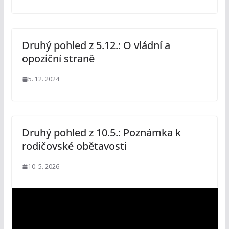
Druhý pohled z 5.12.: O vládní a
opoziční straně
5. 12. 2024
Druhý pohled z 10.5.: Poznámka k
rodičovské obětavosti
10. 5. 2026
V
i
d