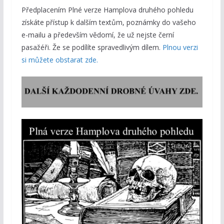
Předplacením Plné verze Hamplova druhého pohledu
získáte přístup k dalším textům, poznámky do vašeho
e-mailu a především vědomí, že už nejste černí
pasažéři. Že se podílíte spravedlivým dílem.
Plnou verzi
si můžete obstarat zde.