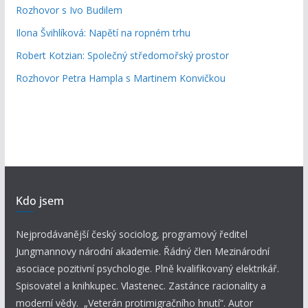
Rozhovor s Ivo Budilem
Ilona Švihlíková: Napětí na ropném trhu
Robert Kotzian: Společný středomořský prostor
Rozhovor Petra Hampla s Martinem Konvičkou
Kdo jsem
Nejprodávanější český sociolog, programový ředitel
Jungmannovy národní akademie. Řádný člen Mezinárodní
asociace pozitivní psychologie. Plně kvalifikovaný elektrikář.
Spisovatel a knihkupec. Vlastenec. Zastánce racionality a
moderní vědy. „Veterán protimigračního hnutí“. Autor