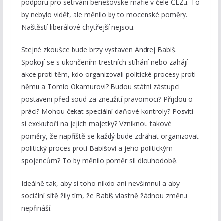
podporu pro setrvání benešovské mafie v čele ČEZu. To
by nebylo vidět, ale měnilo by to mocenské poměry.
Naštěstí liberálové chytřejší nejsou.
Stejné zkoušce bude brzy vystaven Andrej Babiš.
Spokojí se s ukončením trestních stíhání nebo zahájí
akce proti těm, kdo organizovali politické procesy proti
němu a Tomio Okamurovi? Budou státní zástupci
postaveni před soud za zneužití pravomoci? Přijdou o
práci? Mohou čekat speciální daňové kontroly? Posvítí
si exekutoři na jejich majetky? Vzniknou takové
poměry, že napříště se každý bude zdráhat organizovat
politický proces proti Babišovi a jeho politickým
spojencům? To by měnilo poměr sil dlouhodobě.
Ideálně tak, aby si toho nikdo ani nevšimnul a aby
sociální sítě žily tím, že Babiš vlastně žádnou změnu
nepřináší.