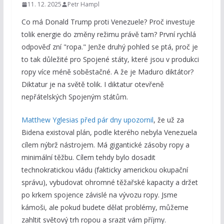
11. 12. 2025
Petr Hampl
Co má Donald Trump proti Venezuele? Proč investuje
tolik energie do změny režimu právě tam? První rychlá
odpověď zní "ropa." Jenže druhý pohled se ptá, proč je
to tak důležité pro Spojené státy, které jsou v produkci
ropy více méně soběstačné. A že je Maduro diktátor?
Diktatur je na světě tolik. I diktatur otevřeně
nepřátelských Spojeným státům.
Matthew Yglesias před pár dny upozornil
, že už za
Bidena existoval plán, podle kterého nebyla Venezuela
cílem nýbrž nástrojem. Má gigantické zásoby ropy a
minimální těžbu. Cílem tehdy bylo dosadit
technokratickou vládu (fakticky americkou okupační
správu), vybudovat ohromné těžařské kapacity a držet
po krkem spojence závislé na vývozu ropy. Jsme
kámoši, ale pokud budete dělat problémy, můžeme
zahltit světový trh ropou a srazit vám příjmy.