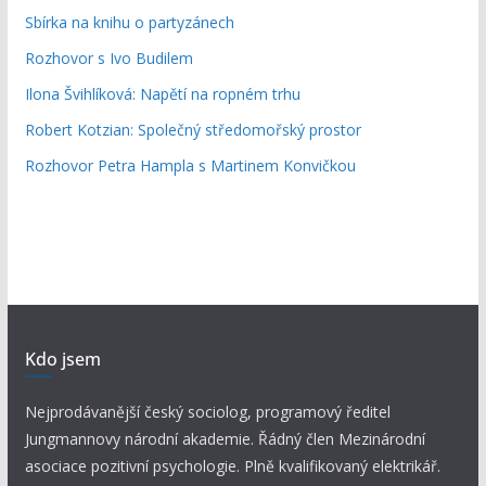
Sbírka na knihu o partyzánech
Rozhovor s Ivo Budilem
Ilona Švihlíková: Napětí na ropném trhu
Robert Kotzian: Společný středomořský prostor
Rozhovor Petra Hampla s Martinem Konvičkou
Kdo jsem
Nejprodávanější český sociolog, programový ředitel
Jungmannovy národní akademie. Řádný člen Mezinárodní
asociace pozitivní psychologie. Plně kvalifikovaný elektrikář.