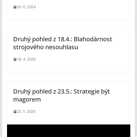
30. 6. 2024
Druhý pohled z 18.4.: Blahodárnost
strojového nesouhlasu
18. 4. 2026
Druhý pohled z 23.5.: Strategie být
magorem
23. 5. 2025
V
i