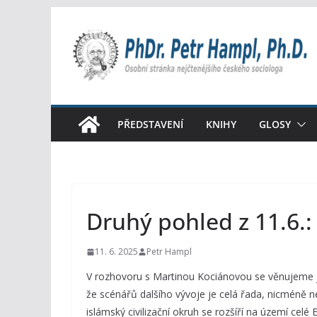
Přeskočit
na
obsah
PŘEDSTAVENÍ
KNIHY
GLOSY
Druhý pohled z 11.6.
11. 6. 2025
Petr Hampl
V rozhovoru s Martinou Kociánovou se věnujeme j
že scénářů dalšího vývoje je celá řada, nicméně ne
islámský civilizační okruh se rozšíří na území cel