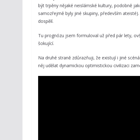
být trpěny nějaké neislámské kultury, podobně jak
samozřejmě byly jiné skupiny, především ateisté). 
dospělí.
Tu prognózu jsem formuloval už před pár lety, ovše
šokující.
Na druhé straně zdůrazňuji, že existují i jiné scé
něj udělat dynamickou optimistickou civilizaci z