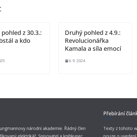
t
pohled z 30.3.:
Druhý pohled z 4.9.:
bstál a kdo
Revolucionářka
Kamala a síla emocí
025
4. 9. 2024
Přebírání člán
 Jungmannovy národní akademie. Řádný člen
Texty z tohoto w
fikovaný elektrikář. Spisovatel a knihkupec.
pouze o uvedení