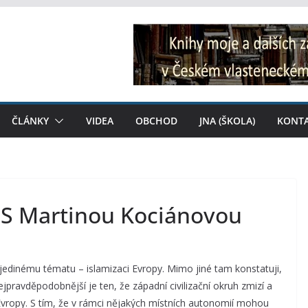
ČLÁNKY
VIDEA
OBCHOD
JNA (ŠKOLA)
KONT
: S Martinou Kociánovou
edinému tématu – islamizaci Evropy. Mimo jiné tam konstatuji,
jpravděpodobnější je ten, že západní civilizační okruh zmizí a
é Evropy. S tím, že v rámci nějakých místních autonomií mohou