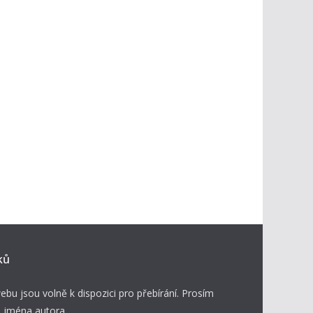
ků
ebu jsou volně k dispozici pro přebírání. Prosím
 jména autora.