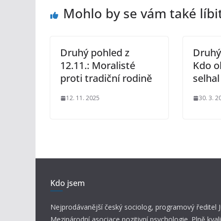
Mohlo by se vám také líbi
Druhý pohled z
Druhý 
12.11.: Moralisté
Kdo o
proti tradiční rodině
selhal
12. 11. 2025
30. 3. 2
Kdo jsem
Nejprodávanější český sociolog, programový ředitel
Mezinárodní asociace pozitivní psychologie. Plně kvali