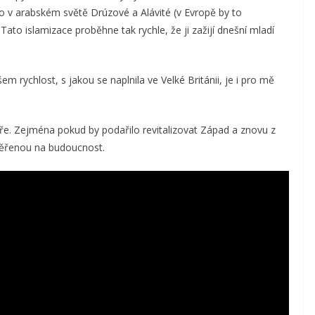
o v arabském světě Drúzové a Alávité (v Evropě by to
Tato islamizace proběhne tak rychle, že ji zažijí dnešní mladí
m rychlost, s jakou se naplnila ve Velké Británii, je i pro mě
náře. Zejména pokud by podařilo revitalizovat Západ a znovu z
aměřenou na budoucnost.