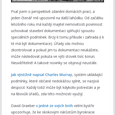
Psal jsem o perspektivě zdanění domácích prací, a
jeden čtenář mě upozornil na další lahůdku. Od začátku
letošního roku má každý majitel nemovitosti povinnost
uchovávat stavební dokumentaci splňující spoustu
speciálních podmínek. Brzy k tomu přibude i zahrada (i k
té má být dokumentace). Úřady vás mohou
zkontrolovat a pokud jim tu dokumentaci neukážete,
může následovat pokuta ve výši stovek tisíc korun.
Neuvěřitelné! A takové novinky se objevují neustále.
Jak výstižně napsal Charles Murray
, systém ukládající
podmínky, které občané nedokážou splnit, se nazývá
despocií. Každý totiž může být kdykoliv potrestán a je
na libovůli úřadů, zda této možnosti využijí.
David Graeber
v jedné ze svých knih
velmi bystře
upozorňuje, že ke skokovým nárůstům byrokracie