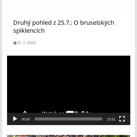
Druhý pohled z 25.7.: O bruselských
spiklencích
25. 7. 2024
V
i
d
e
o
p
ř
e
00:00
23:51
h
r
á