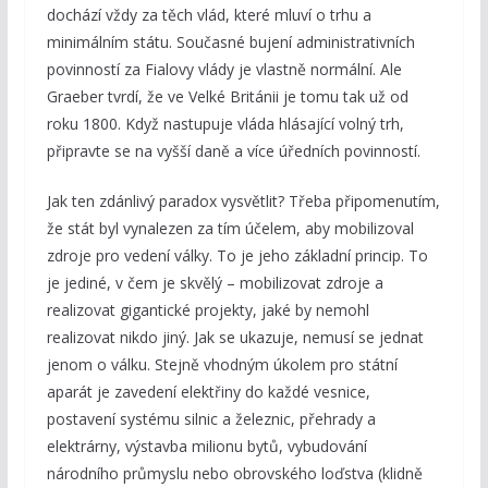
dochází vždy za těch vlád, které mluví o trhu a
minimálním státu. Současné bujení administrativních
povinností za Fialovy vlády je vlastně normální. Ale
Graeber tvrdí, že ve Velké Británii je tomu tak už od
roku 1800. Když nastupuje vláda hlásající volný trh,
připravte se na vyšší daně a více úředních povinností.
Jak ten zdánlivý paradox vysvětlit? Třeba připomenutím,
že stát byl vynalezen za tím účelem, aby mobilizoval
zdroje pro vedení války. To je jeho základní princip. To
je jediné, v čem je skvělý – mobilizovat zdroje a
realizovat gigantické projekty, jaké by nemohl
realizovat nikdo jiný. Jak se ukazuje, nemusí se jednat
jenom o válku. Stejně vhodným úkolem pro státní
aparát je zavedení elektřiny do každé vesnice,
postavení systému silnic a železnic, přehrady a
elektrárny, výstavba milionu bytů, vybudování
národního průmyslu nebo obrovského loďstva (klidně