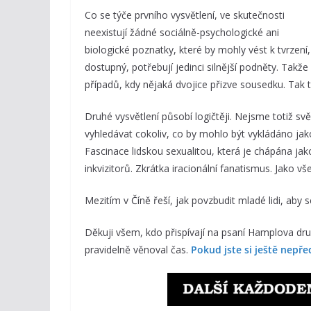
Co se týče prvního vysvětlení, ve skutečnosti
neexistují žádné sociálně-psychologické ani
biologické poznatky, které by mohly vést k tvrzení, 
dostupný, potřebují jedinci silnější podněty. Takže
případů, kdy nějaká dvojice přizve sousedku. Tak 
Druhé vysvětlení působí logičtěji. Nejsme totiž sv
vyhledávat cokoliv, co by mohlo být vykládáno jako
Fascinace lidskou sexualitou, která je chápána ja
inkvizitorů. Zkrátka iracionální fanatismus. Jako vš
Mezitím v Číně řeší, jak povzbudit mladé lidi, aby s
Děkuji všem, kdo přispívají na psaní Hamplova 
pravidelně věnoval čas.
Pokud jste si ještě nepřed