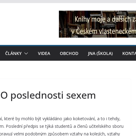
ČLÁNKY
VIDEA
OBCHOD
JNA (ŠKOLA)
KONT
: O poslednosti sexem
í, které by mohlo být vykládáno jako koketování, a to i tehdy,
m. Poslední předpis se týká studentů a členů učitelského sboru
y upravují velmi podobným způsobem vztahy na kolejích, vztahy