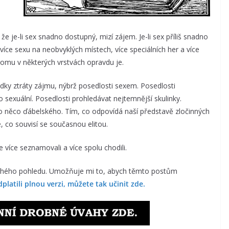
že je-li sex snadno dostupný, mizí zájem. Je-li sex příliš snadno
 více sexu na neobvyklých místech, více speciálních her a více
tomu v některých vrstvách opravdu je.
ědky ztráty zájmu, nýbrž posedlosti sexem. Posedlosti
 sexuální. Posedlosti prohledávat nejtemnější skulinky.
ko něco ďábelského. Tím, co odpovídá naší představě zločinných
e, co souvisí se současnou elitou.
e více seznamovali a více spolu chodili.
druhého pohledu. Umožňuje mi to, abych těmto postům
platili plnou verzi, můžete tak učinit zde.