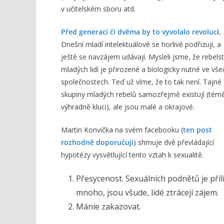
v učitelském sboru atd.
Před generací či dvěma by to vyvolalo revoluc
i
.
Dnešní mladí intelektuálové se horlivě podřizují, a
ještě se navzájem udávají. Mysleli jsme, že rebelst
mladých lidí je přirozené a biologicky nutné ve vše
společnostech. Teď už víme, že to tak není. Tajné
skupiny mladých rebelů samozřejmě existují (tém
výhradně kluci), ale jsou malé a okrajové.
Martin Konvička na svém facebooku (
ten post
rozhodně doporučuji
) shrnuje dvě převládající
hypotézy vysvětlující tento vztah k sexualitě.
Přesycenost. Sexuálních podnětů je příl
mnoho, jsou všude, lidé ztrácejí zájem.
Mánie zakazovat.