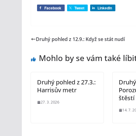
Facebook
Tweet
LinkedIn
Druhý pohled z 12.9.: Když se stát nudí
Mohlo by se vám také líbi
Druhý pohled z 27.3.:
Druhý 
Harrisův metr
Poroz
štěstí
27. 3. 2026
14. 7. 2