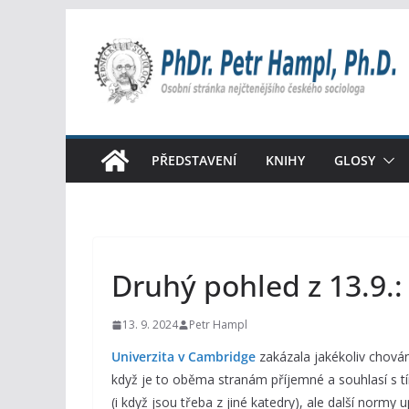
Přeskočit
na
obsah
PŘEDSTAVENÍ
KNIHY
GLOSY
Druhý pohled z 13.9.
13. 9. 2024
Petr Hampl
Univerzita v Cambridge
zakázala jakékoliv chován
když je to oběma stranám příjemné a souhlasí s tí
(i když jsou třeba z jiné katedry), ale další norm