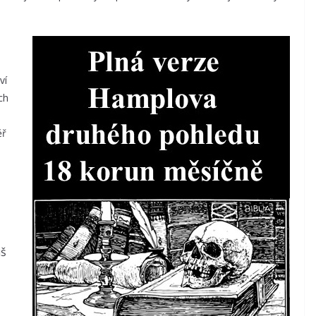
ví
ch
ěř
iš