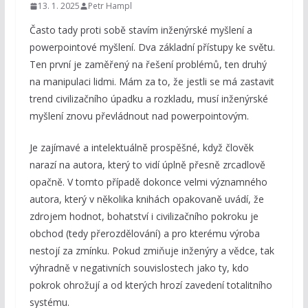
13. 1. 2025
Petr Hampl
Často tady proti sobě stavím inženýrské myšlení a
powerpointové myšlení. Dva základní přístupy ke světu.
Ten první je zaměřený na řešení problémů, ten druhý
na manipulaci lidmi. Mám za to, že jestli se má zastavit
trend civilizačního úpadku a rozkladu, musí inženýrské
myšlení znovu převládnout nad powerpointovým.
Je zajímavé a intelektuálně prospěšné, když člověk
narazí na autora, který to vidí úplně přesně zrcadlově
opačně. V tomto případě dokonce velmi významného
autora, který v několika knihách opakovaně uvádí, že
zdrojem hodnot, bohatství i civilizačního pokroku je
obchod (tedy přerozdělování) a pro kterému výroba
nestojí za zmínku. Pokud zmiňuje inženýry a vědce, tak
výhradně v negativních souvislostech jako ty, kdo
pokrok ohrožují a od kterých hrozí zavedení totalitního
systému.