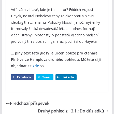
Vrtá vám v hlavě, kde je ten autor? Fridrich August
Hayek, nositel Nobelovy ceny za ekonomii a hlavní
ideolog thatcherismu. Politický filosof, jehož myšlenky
formovaly česká devadesátá léta a dodnes formují
vládní strany i Motoristy. V podstatě všechno nadšení
pro volný trh v poslední generaci pochází od Hayeka.
... plný text této glosy je určen pouze pro čtenáře
Plné verze Hamplova druhého pohledu. Můžete si ji
objednat >>
zde
<<.
Facebook
Tweet
LinkedIn
Předchozí příspěvek
Druhý pohled z 13.1.: Do důsledků