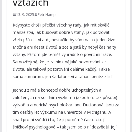
vztazích
13. 9. 2025
Petr Hampl
Kdybyste chtěli přečíst všechny rady, jak mít skvělé
manželství, jak budovat dobré vztahy, jak udržovat
vřelá přátelství atd., nestačilo by vám na to jeden život.
Možná ani deset životů a zcela jistě by nebyl čas na ty
vztahy. Přitom jde téměř výhradně o povrchní fráze.
Samozřejmě, že je za nimi nějaké pozorování ze
života, ale taková pozorování děláme každý. Takže
suma sumárum, jen šarlatánství a tahání peněz z lidí.
Jednou z mála koncepcí dobře uchopitelných a
založených na solidním výzkumu (aspoň to tak působí)
vytvořila americká psycholožka Jane Duttonová. Jsou za
tím desítky let výzkumu na univerzitě v Michiganu. A
snad pro ni svědčí i to, že ji poměrně často citují
špičkoví psychologové – tak jsem se o ní dozvěděl. Její