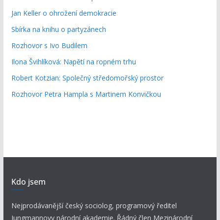
Jan Keller o ohrožení demokracie
Sbírka na knihu o partyzánech
Rozhovor s Ivo Budilem
Ilona Švihlíková: Napětí na ropném trhu
Robert Kotzian: Společný středomořský prostor
Rozhovor Petra Hampla s Martinem Konvičkou
Kdo jsem
Nejprodávanější český sociolog, programový ředitel
Jungmannovy národní akademie. Řádný člen Mezinárodní