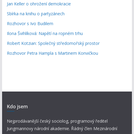
Jan Keller o ohrožení demokracie
Sbírka na knihu o partyzánech
Rozhovor s Ivo Budilem
Ilona Švihlíková: Napětí na ropném trhu
Robert Kotzian: Společný středomořský prostor
Rozhovor Petra Hampla s Martinem Konvičkou
Kdo jsem
Nejprodávanější český sociolog, programový ředitel
Jungmannovy národní akademie. Řádný člen Mezinárodní