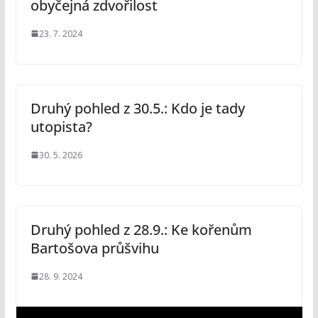
obyčejná zdvořilost
23. 7. 2024
Druhý pohled z 30.5.: Kdo je tady
utopista?
30. 5. 2026
Druhý pohled z 28.9.: Ke kořenům
Bartošova průšvihu
28. 9. 2024
V