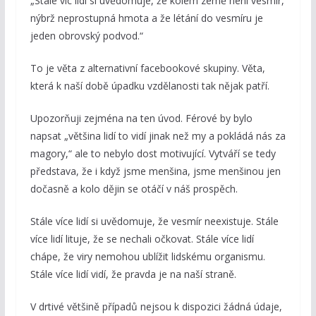
„Stále víc lidí si uvědomuje, že kolem země není vesmír,
nýbrž neprostupná hmota a že létání do vesmíru je
jeden obrovský podvod.“
To je věta z alternativní facebookové skupiny. Věta,
která k naší době úpadku vzdělanosti tak nějak patří.
Upozorňuji zejména na ten úvod. Férové by bylo
napsat „většina lidí to vidí jinak než my a pokládá nás za
magory,“ ale to nebylo dost motivující. Vytváří se tedy
představa, že i když jsme menšina, jsme menšinou jen
dočasně a kolo dějin se otáčí v náš prospěch.
Stále více lidí si uvědomuje, že vesmír neexistuje. Stále
více lidí lituje, že se nechali očkovat. Stále více lidí
chápe, že viry nemohou ublížit lidskému organismu.
Stále více lidí vidí, že pravda je na naší straně.
V drtivé většině případů nejsou k dispozici žádná údaje,