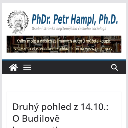
Přeskočit
na
obsah
Druhý pohled z 14.10.:
O Budilově