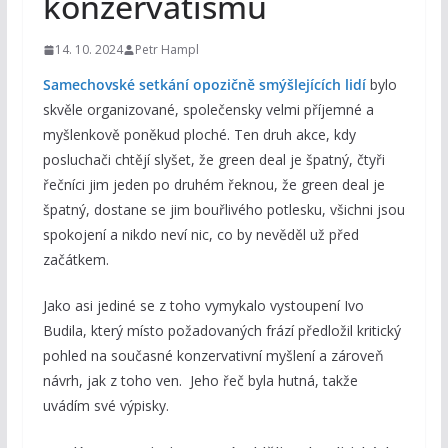
konzervatismu
14. 10. 2024
Petr Hampl
Samechovské setkání opozičně smýšlejících lidí
bylo
skvěle organizované, společensky velmi příjemné a
myšlenkově poněkud ploché. Ten druh akce, kdy
posluchači chtějí slyšet, že green deal je špatný, čtyři
řečníci jim jeden po druhém řeknou, že green deal je
špatný, dostane se jim bouřlivého potlesku, všichni jsou
spokojení a nikdo neví nic, co by nevěděl už před
začátkem.
Jako asi jediné se z toho vymykalo vystoupení Ivo
Budila, který místo požadovaných frází předložil kritický
pohled na současné konzervativní myšlení a zároveň
návrh, jak z toho ven. Jeho řeč byla hutná, takže
uvádím své výpisky.