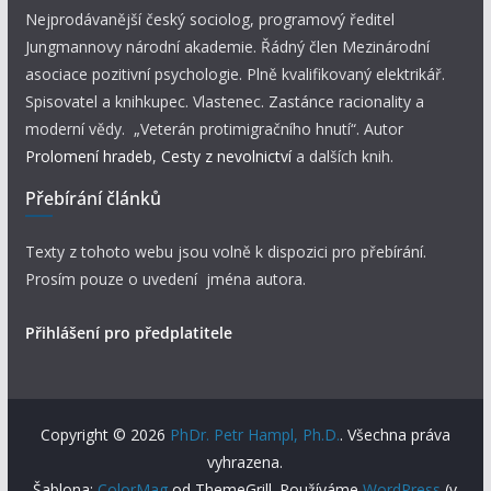
Nejprodávanější český sociolog, programový ředitel
Jungmannovy národní akademie. Řádný člen Mezinárodní
asociace pozitivní psychologie. Plně kvalifikovaný elektrikář.
Spisovatel a knihkupec. Vlastenec. Zastánce racionality a
moderní vědy. „Veterán protimigračního hnutí“. Autor
Prolomení hradeb
,
Cesty z nevolnictví
a dalších knih.
Přebírání článků
Texty z tohoto webu jsou volně k dispozici pro přebírání.
Prosím pouze o uvedení jména autora.
Přihlášení pro předplatitele
Copyright © 2026
PhDr. Petr Hampl, Ph.D.
. Všechna práva
vyhrazena.
Šablona:
ColorMag
od ThemeGrill. Používáme
WordPress
(v