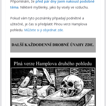
Připomínám, že
před pár dny jsem nakousl podobné
téma
. Některé myšlenky, jako by visely ve vzduchu.
Pokud vám tyto poznámky připadají podnětné a
užitečné, je čas si předplatit Plnou verzi Hamplova
pohledu.
Můžete si ji objednat zde.