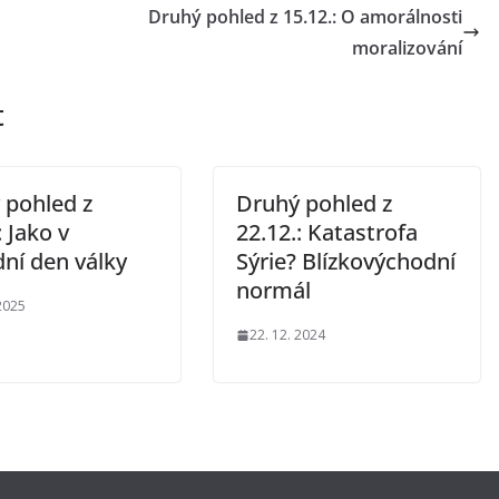
Druhý pohled z 15.12.: O amorálnosti
moralizování
t
 pohled z
Druhý pohled z
: Jako v
22.12.: Katastrofa
ní den války
Sýrie? Blízkovýchodní
normál
 2025
22. 12. 2024