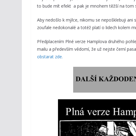
to bude mít efekt a pak je mnohem těžší na tom 
Aby nedošlo k mýlce, nikomu se nepošklebuji ani 
zoufale nedokonalé a totéž platí o lidech kolem m
Předplacením Plné verze Hamplova druhého pohled
mailu a především vědomí, že už nejste černí pasaž
obstarat zde.