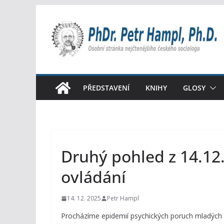
Přeskočit
na
obsah
PŘEDSTAVENÍ
KNIHY
GLOSY
Druhý pohled z 14.12
ovládání
14. 12. 2025
Petr Hampl
Procházíme epidemií psychických poruch mladých l