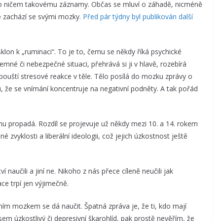
e o ničem takovému záznamy. Občas se mluví o záhadě, nicméně
ně zachází se svými mozky
. Před pár týdny byl publikován další
í sklon k „ruminaci“. To je to, čemu se někdy říká psychické
emné či nebezpečné situaci, přehrává si ji v hlavě, rozebírá
pouští stresové reakce v těle. Tělo posílá do mozku zprávy o
u, že se vnímání koncentruje na negativní podněty. A tak pořád
u propadá. Rozdíl se projevuje už někdy mezi 10. a 14. rokem
né zvyklosti a liberální ideologii, což jejich úzkostnost ještě
í naučili a jiní ne. Nikoho z nás přece cíleně neučili jak
ce trpí jen výjimečně.
ím mozkem se dá naučit. Špatná zpráva je, že ti, kdo mají
jsem úzkostlivý či depresivní škarohlíd, pak prostě nevěřím, že