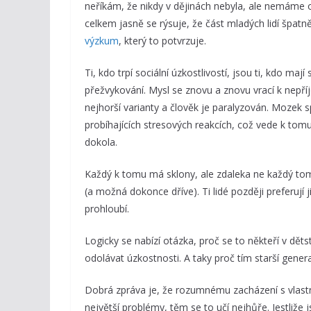
neříkám, že nikdy v dějinách nebyla, ale nemám
celkem jasně se rýsuje, že část mladých lidí špat
výzkum
, který to potvrzuje.
Ti, kdo trpí sociální úzkostlivostí, jsou ti, kdo maj
přežvykování. Mysl se znovu a znovu vrací k nepříj
nejhorší varianty a člověk je paralyzován. Mozek s
probíhajících stresových reakcích, což vede k tom
dokola.
Každý k tomu má sklony, ale zdaleka ne každý tom
(a možná dokonce dříve). Ti lidé později preferují ji
prohloubí.
Logicky se nabízí otázka, proč se to někteří v dětstv
odolávat úzkostnosti. A taky proč tím starší genera
Dobrá zpráva je, že rozumnému zacházení s vlastn
největší problémy, těm se to učí nejhůře. Jestliže 