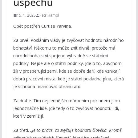
úspěchu
15. 1. 2025
Petr Hampl
Opět postřeh Curtise Yarvina.
Za prvé. Posláním vlády je zvyšovat hodnotu národního
bohatství. Někomu to může znít divně, protože má
národní bohatství spojeno výhradně se státními
podniky. Nejde ale o státní podniky. Jde o to, abychom
žili v prosperující zemi, kde se dobře daří, kde vznikají
dobrá pracovní místa, kde je státní pokladna plná, která
je schopna financovat obranu atd.
Za druhé. Tím nejcennějším národním pokladem jsou
jednoznačně lidé. Jde tedy o to zvyšovat hodnotu lidí,
kteří v zemi žijí.
Za třetí.
„Je to práce, co zvyšuje hodnotu člověka. Kromě
některých speciálních činností, které jsou vyloženě