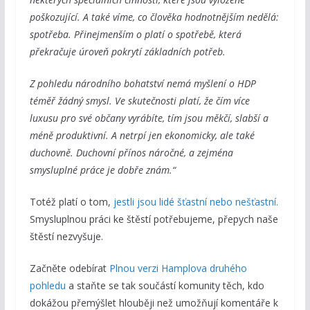
poškozující. A také víme, co člověka hodnotnějším nedělá:
spotřeba. Přinejmenším o platí o spotřebě, která
překračuje úroveň pokrytí základních potřeb.
Z pohledu národního bohatství nemá myšlení o HDP
téměř žádný smysl. Ve skutečnosti platí, že čím více
luxusu pro své občany vyrábíte, tím jsou měkčí, slabší a
méně produktivní. A netrpí jen ekonomicky, ale také
duchovně. Duchovní přínos náročné, a zejména
smysluplné práce je dobře znám.“
Totéž platí o tom,
jestli jsou lidé šťastní nebo nešťastní.
Smysluplnou práci ke štěstí potřebujeme, přepych naše
štěstí nezvyšuje.
Začněte odebírat
Plnou verzi Hamplova druhého
pohledu
a staňte se tak součástí komunity těch, kdo
dokážou přemýšlet hlouběji než umožňují komentáře k