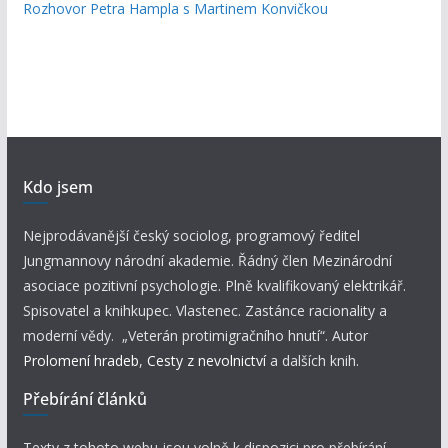
Rozhovor Petra Hampla s Martinem Konvičkou
Kdo jsem
Nejprodávanější český sociolog, programový ředitel
Jungmannovy národní akademie. Řádný člen Mezinárodní
asociace pozitivní psychologie. Plně kvalifikovaný elektrikář.
Spisovatel a knihkupec. Vlastenec. Zastánce racionality a
moderní vědy. „Veterán protimigračního hnutí“. Autor
Prolomení hradeb
,
Cesty z nevolnictví
a dalších knih.
Přebírání článků
Texty z tohoto webu jsou volně k dispozici pro přebírání.