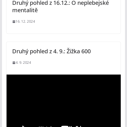
Druhý pohled z 16.12.: O neplebejské
mentalitě
16. 12. 2024
Druhý pohled z 4. 9.: Žižka 600
4. 9. 2024
V
i
d
e
o
p
ř