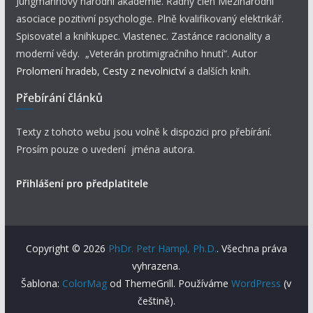
Jungmannovy národní akademie. Řádný člen Mezinárodní
asociace pozitivní psychologie. Plně kvalifikovaný elektrikář.
Spisovatel a knihkupec. Vlastenec. Zastánce racionality a
moderní vědy. „Veterán protimigračního hnutí“. Autor
Prolomení hradeb
,
Cesty z nevolnictví
a dalších knih.
Přebírání článků
Texty z tohoto webu jsou volně k dispozici pro přebírání.
Prosím pouze o uvedení jména autora.
Přihlášení pro předplatitele
Copyright © 2026
PhDr. Petr Hampl, Ph.D.
. Všechna práva
vyhrazena.
Šablona:
ColorMag
od ThemeGrill. Používáme
WordPress
(v
češtině).