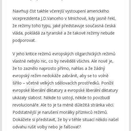
Navrhuji číst takhle včerejší vystoupení amerického
viceprezidenta J.D.Vanceho v Mnichově, kdy jasně řekl,
že režimy toho typu, jaké představuje současná česká
vláda, pokládá za tyranské a že takové režimy nebude
podporovat.
V jeho kritice režimů evropských oligarchických režimů
vlastně nebylo nic, co by nevěděli všichni. Ale nové je,
že to zaznělo naprosto přímo, nahlas a že žádný
evropský režim nedokáže zabránit, aby se to volně
šířilo – včetně velkých sdělovacích prostředků. Ponížil
evropské liberální diktatury a evropské liberální diktatury
ukázaly slabost. Někde to ustojí, někde to povzbudí
revolucionáře. Ale to je ta méně důležitá stránka věci.
Podstatnější je narušení morálky příznivců režimů.
Dokážete si představit, že by v téhle situaci někdo našel
odvahu rušit volby nebo je falšovat?