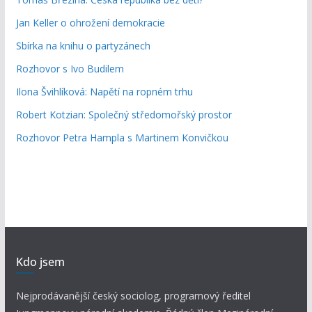
Jan Keller o ohrožení demokracie
Sbírka na knihu o partyzánech
Rozhovor s Ivo Budilem
Ilona Švihlíková: Napětí na ropném trhu
Robert Kotzian: Společný středomořský prostor
Rozhovor Petra Hampla s Martinem Konvičkou
Kdo jsem
Nejprodávanější český sociolog, programový ředitel