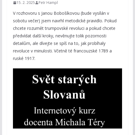
15. 2. 2025
Petr Hampl
V rozhovoru s Janou Bobošíkovou (bude vysílán v
sobotu večer) jsem navrhl metodické pravidlo. Pokud
chcete rozumět trumpovské revoluci a pokud chcete
předvídat další kroky, nevěnujte tolik pozornosti
detailům, ale dívejte se spíš na to, jak probíhaly
revoluce v minulosti. Včetně té francouzské 1789 a
ruské 1917.