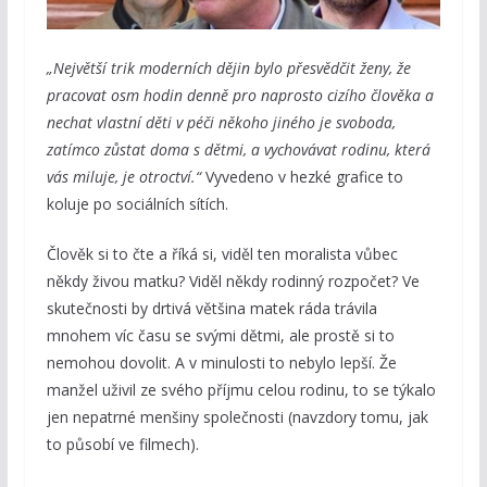
„Největší trik moderních dějin bylo přesvědčit ženy, že
pracovat osm hodin denně pro naprosto cizího člověka a
nechat vlastní děti v péči někoho jiného je svoboda,
zatímco zůstat doma s dětmi, a vychovávat rodinu, která
vás miluje, je otroctví.“
Vyvedeno v hezké grafice to
koluje po sociálních sítích.
Člověk si to čte a říká si, viděl ten moralista vůbec
někdy živou matku? Viděl někdy rodinný rozpočet? Ve
skutečnosti by drtivá většina matek ráda trávila
mnohem víc času se svými dětmi, ale prostě si to
nemohou dovolit. A v minulosti to nebylo lepší. Že
manžel uživil ze svého příjmu celou rodinu, to se týkalo
jen nepatrné menšiny společnosti (navzdory tomu, jak
to působí ve filmech).