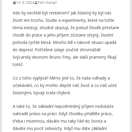
14. 9. 2024
Petr Hampl
Kdo by nechtěl být rentiérem? Jak šťastný by byl nás
život! Ani trochu. Studie a experimenty, které na tohle
téma existují, shodně ukazují, že pokud člověk přestane
chodit do práce a jeho příjem zůstane stejný, životní
pohoda rychle klesá. Mnoho lidí v takové situaci upadá
do depresí. Potřebné údaje zručně shromáždil
švýcarský ekonom Bruno Frey, ale další prameny říkají
totéž.
Co z toho vyplývá? Mimo jiné to, že naše odhady a
očekávání, co by mohlo zlepšit náš život a co náš učiní
šťastnými, bývají zcela chybné.
A také to, že základní nepodmíněný příjem nedokáže
nahradit právo na práci. Když člověku přidělíte práce,
třeba i mizernou, dáváte mu taky řád do života a
dáváte mu pocit sebeúcty. Když mu dáte základní