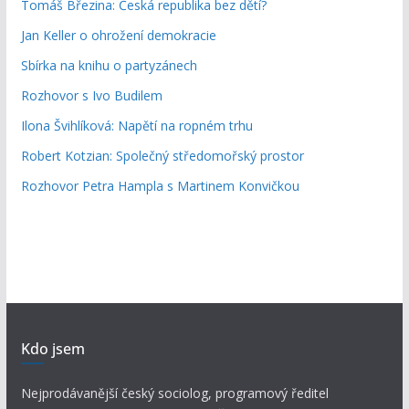
Tomáš Březina: Česká republika bez dětí?
Jan Keller o ohrožení demokracie
Sbírka na knihu o partyzánech
Rozhovor s Ivo Budilem
Ilona Švihlíková: Napětí na ropném trhu
Robert Kotzian: Společný středomořský prostor
Rozhovor Petra Hampla s Martinem Konvičkou
Kdo jsem
Nejprodávanější český sociolog, programový ředitel