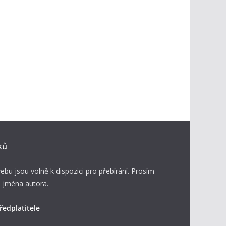
ků
ebu jsou volně k dispozici pro přebírání. Prosím
 jména autora.
ředplatitele