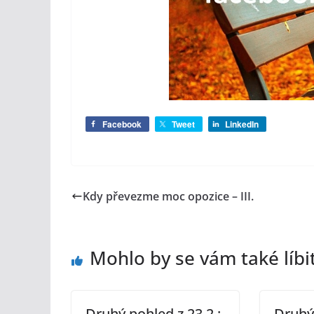
Facebook
Tweet
LinkedIn
Kdy převezme moc opozice – III.
Mohlo by se vám také líbi
Druhý pohled z 23.2.:
Druhý 