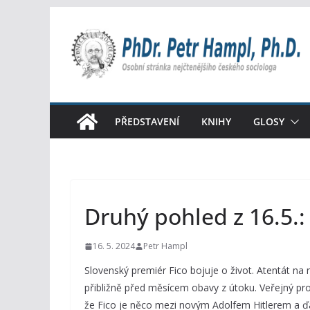
Přeskočit
na
obsah
PŘEDSTAVENÍ
KNIHY
GLOSY
Druhý pohled z 16.5.:
16. 5. 2024
Petr Hampl
Slovenský premiér Fico bojuje o život. Atentát na 
přibližně před měsícem obavy z útoku. Veřejný pro
že Fico je něco mezi novým Adolfem Hitlerem a ďáb