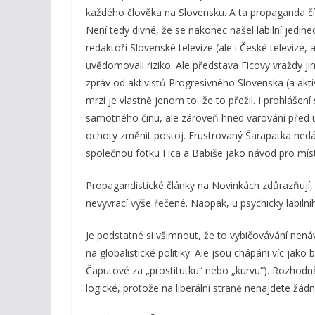
každého člověka na Slovensku. A ta propaganda čím
Není tedy divné, že se nakonec našel labilní jedin
redaktoři Slovenské televize (ale i České televize, 
uvědomovali riziko. Ale představa Ficovy vraždy jim 
zpráv od aktivistů Progresivného Slovenska (a aktivi
mrzí je vlastně jenom to, že to přežil. I prohlášen
samotného činu, ale zároveň hned varování před 
ochoty změnit postoj. Frustrovaný Šarapatka nedáv
společnou fotku Fica a Babiše jako návod pro mís
Propagandistické články na Novinkách zdůrazňují, ž
nevyvrací výše řečené. Naopak, u psychicky labiln
Je podstatné si všimnout, že to vybičovávání nen
na globalistické politiky. Ale jsou chápáni víc jako
Čaputové za „prostitutku“ nebo „kurvu“). Rozhodn
logické, protože na liberální straně nenajdete žád