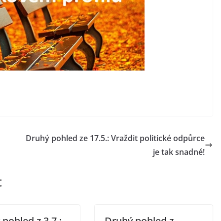
Druhý pohled ze 17.5.: Vraždit politické odpůrce
je tak snadné!
t
pohled z 3.7.:
Druhý pohled z