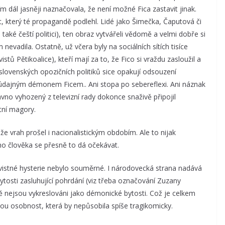
 dál jasněji naznačovala, že není možné Fica zastavit jinak.
ec, který té propagandě podlehl. Lidé jako Šimečka, Čaputová či
a také čeští politici), ten obraz vytvářeli vědomě a velmi dobře si
nevadila. Ostatně, už včera byly na sociálních sítích tisíce
stů Pětikoalice), kteří mají za to, že Fico si vraždu zasloužil a
í slovenských opozičních politiků sice opakují odsouzení
údajným démonem Ficem.. Ani stopa po sebereflexi. Ani náznak
no vyhozený z televizní rady dokonce snaživě připojil
tní magory.
e vrah prošel i nacionalistickým obdobím. Ale to nijak
ího člověka se přesně to dá očekávat.
ávistné hysterie nebylo souměrné. I národovecká strana nadává
 bytosti zasluhující pohrdání (viz třeba označování Zuzany
ě nejsou vykreslováni jako démonické bytosti. Což je celkem
nou osobnost, která by nepůsobila spíše tragikomicky.