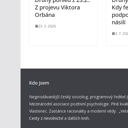
Z projevu Viktora
Kdy f
Orbána
podpo
násilí
23. 3. 2026
3. 7. 20
Kdo jsem
Nejprodávanější český sociolog, programový ředitel
Mezinárodní asociace pozitivní psychologie. Plně kvali
Vlastenec. Zastánce racionality a moderní vědy. „Vet
Cesty z nevolnictví
a dalších knih.