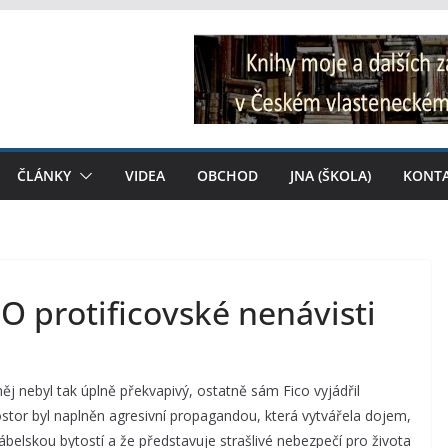
ČLÁNKY
VIDEA
OBCHOD
JNA (ŠKOLA)
KONT
 O protificovské nenávisti
něj nebyl tak úplně překvapivý, ostatně sám Fico vyjádřil
stor byl naplněn agresivní propagandou, která vytvářela dojem,
elskou bytostí a že představuje strašlivé nebezpečí pro života