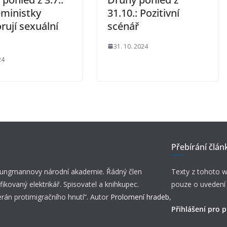
eministky
31.10.: Pozitivní
rují sexuální
scénář
31. 10. 2024
24
Přebírání člán
 Jungmannovy národní akademie. Řádný člen
Texty z tohoto w
fikovaný elektrikář. Spisovatel a knihkupec.
pouze o uvedení
erán protimigračního hnutí“. Autor
Prolomení hradeb
,
Přihlášení pro p