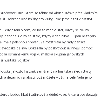
račovatel linie, která se táhne od Aloise Jiráska přes Vladimíra
jší. Dobrodružné knížky pro kluky, jaké jsme hltali v dětství.
rie. Tedy psaní o tom, co by se mohlo stát, kdyby se dějiny
uje náhoda. Co by se stalo, kdyby v den bitvy u Lipan nezačalo
bě (měla palebnou převahu) a rozstřílela by řady panské
jak evropské dějiny? Dokázala by poskytnout účinnější pomoc
sobila osmanskému vojsku maličká skupina janovských
ší husitské vojsko?
uška jakožto historik zaměřený na husitské válečnictví ty
ch a detailních znalostí, což můžete vidět na celé řadě jeho
 kterou budou hltat i tatínkové a dědečkové. A která povzbuzuje