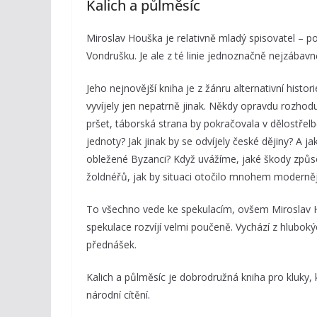
Kalich a půlměsíc
Miroslav Houška je relativně mladý spisovatel – pok
Vondrušku. Je ale z té linie jednoznačně nejzábavně
Jeho nejnovější kniha je z žánru alternativní histo
vyvíjely jen nepatrně jinak. Někdy opravdu rozhod
pršet, táborská strana by pokračovala v dělostřel
jednoty? Jak jinak by se odvíjely české dějiny? A 
obležené Byzanci? Když uvážíme, jaké škody způ
žoldnéřů, jak by situaci otočilo mnohem moderněj
To všechno vede ke spekulacím, ovšem Miroslav Ho
spekulace rozvíjí velmi poučeně. Vychází z hluboký
přednášek.
Kalich a půlměsíc je dobrodružná kniha pro kluky,
národní cítění.