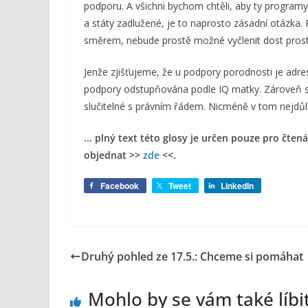
podporu. A všichni bychom chtěli, aby ty programy
a státy zadlužené, je to naprosto zásadní otázka
směrem, nebude prostě možné vyčlenit dost pros
Jenže zjišťujeme, že u podpory porodnosti je adres
podpory odstupňována podle IQ matky. Zároveň si 
slučitelné s právním řádem. Nicméně v tom nejdůle
... plný text této glosy je určen pouze pro čte
objednat >>
zde
<<.
Facebook
Tweet
LinkedIn
Druhý pohled ze 17.5.: Chceme si pomáhat
Mohlo by se vám také líbi