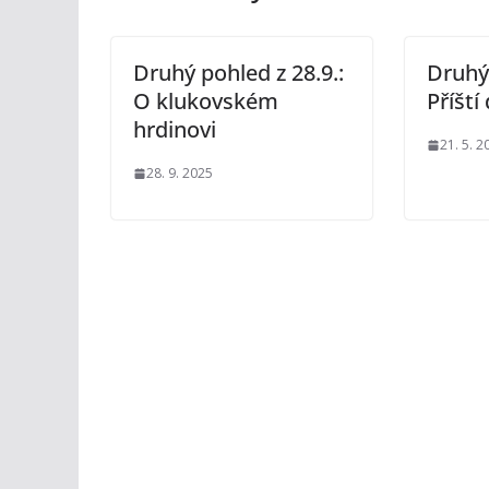
Druhý pohled z 28.9.:
Druhý 
O klukovském
Příští
hrdinovi
21. 5. 2
28. 9. 2025