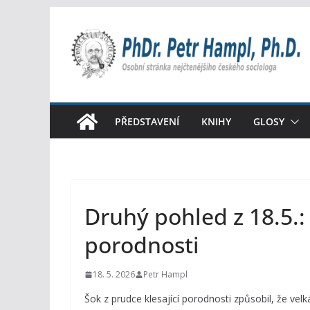
Přeskočit
na
obsah
PŘEDSTAVENÍ
KNIHY
GLOSY
Druhý pohled z 18.5.
porodnosti
18. 5. 2026
Petr Hampl
Šok z prudce klesající porodnosti způsobil, že vel