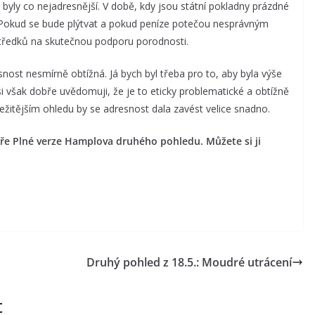
 byly co nejadresnější. V době, kdy jsou státní pokladny prázdné
. Pokud se bude plýtvat a pokud peníze potečou nesprávným
tředků na skutečnou podporu porodnosti.
nost nesmírně obtížná. Já bych byl třeba pro to, aby byla výše
však dobře uvědomuji, že je to eticky problematické a obtížně
žitějším ohledu by se adresnost dala zavést velice snadno.
náře Plné verze Hamplova druhého pohledu. Můžete si ji
Druhý pohled z 18.5.: Moudré utrácení
t