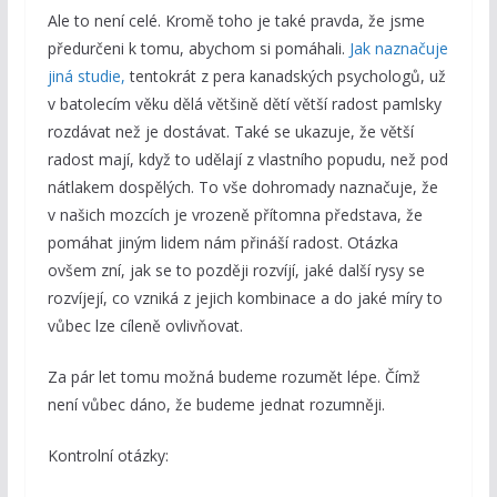
Ale to není celé. Kromě toho je také pravda, že jsme
předurčeni k tomu, abychom si pomáhali.
Jak naznačuje
jiná studie,
tentokrát z pera kanadských psychologů, už
v batolecím věku dělá většině dětí větší radost pamlsky
rozdávat než je dostávat. Také se ukazuje, že větší
radost mají, když to udělají z vlastního popudu, než pod
nátlakem dospělých. To vše dohromady naznačuje, že
v našich mozcích je vrozeně přítomna představa, že
pomáhat jiným lidem nám přináší radost. Otázka
ovšem zní, jak se to později rozvíjí, jaké další rysy se
rozvíjejí, co vzniká z jejich kombinace a do jaké míry to
vůbec lze cíleně ovlivňovat.
Za pár let tomu možná budeme rozumět lépe. Čímž
není vůbec dáno, že budeme jednat rozumněji.
Kontrolní otázky: