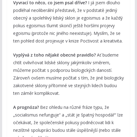
Vyvrací to něco, co jsem psal dříve?
I já jsem dlouho
podléhal neoliberální představě, že v podstatě jediný
obecný a spolehlivý lidský sklon je egoismus a že každý
pokus egoismus tlumit skončí ještě horšími projevy
egoismu (protože nic jiného neexistuje). Myslím, že se
ten pohled dost projevuje v knize Poctivost a kreativita.
Vyplývá z toho nějaké obecné pravidlo?
Ať budeme
chtít ovlivňovat lidské sklony jakýmkoliv směrem,
můžeme počítat s podporou biologických daností.
Zároveň ovšem musíme počítat s tím, že jiné biologicky
zakotvené sklony přítomné ve stejných lidech budou
ten záměr komplikovat.
A prognóza?
Bez ohledu na různé fráze typu, že
„socialismus nefunguje“ a „stát je špatný hospodář“ lze
očekávat, že společenské pokusy podněcovat lidi k
nezištné spolupráci budou stále úspěšnější (nebo stále