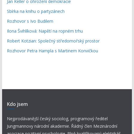
Jan Keller o ohrožení demokracie
Sbírka na knihu o partyzánech
Rozhovor s Ivo Budilem
Ilona Švihlíková: Napětí na ropném trhu
Robert Kotzian: Společný středomořský prostor
Rozhovor Petra Hampla s Martinem Konvičkou
Kdo jsem
Nejprodávanější český sociolog, programový ředitel
Jungmannovy národní akademie. Řádný člen Mezinárodní
asociace pozitivní psychologie. Plně kvalifikovaný elektrikář.