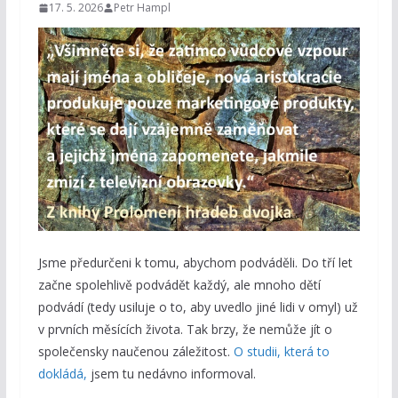
17. 5. 2026
Petr Hampl
Jsme předurčeni k tomu, abychom podváděli. Do tří let
začne spolehlivě podvádět každý, ale mnoho dětí
podvádí (tedy usiluje o to, aby uvedlo jiné lidi v omyl) už
v prvních měsících života. Tak brzy, že nemůže jít o
společensky naučenou záležitost.
O studii, která to
dokládá,
jsem tu nedávno informoval.