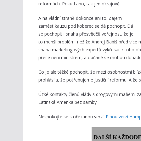
reformách. Pokud ano, tak jen okrajově.
A na vládní straně dokonce ani to. Zájem
zamést kauzu pod koberec se dá pochopit. Dá
se pochopit i snaha přesvědčit veřejnost, že je
to menší problém, než že Andrej Babiš před více ne
snaha marketingových expertů vykřesat z toho obr
přece není ministrem, a občané se mohou dohadovat
Co je ale těžké pochopit, že mezi osobnostmi blízkým
prohlásila, že potřebujeme justiční reformu. A že s 
Úzké kontakty členů vlády s drogovými mafiemi za
Latinská Amerika bez samby.
Nespokojte se s ořezanou verzí!
Plnou verzi Hamp