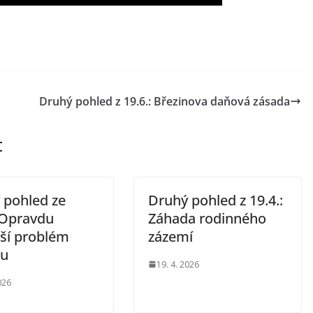
Druhý pohled z 19.6.: Březinova daňová zásada
t
 pohled ze
Druhý pohled z 19.4.:
: Opravdu
Záhada rodinného
tší problém
zázemí
du
19. 4. 2026
026