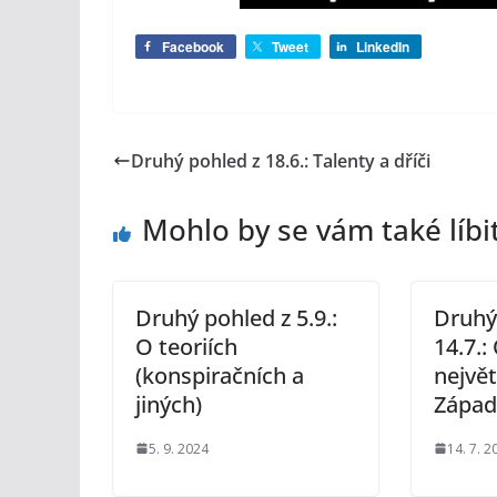
Facebook
Tweet
LinkedIn
Druhý pohled z 18.6.: Talenty a dříči
Mohlo by se vám také líbi
Druhý pohled z 5.9.:
Druhý
O teoriích
14.7.
(konspiračních a
nejvě
jiných)
Zápa
5. 9. 2024
14. 7. 2