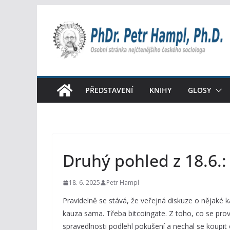
Přeskočit
na
obsah
PŘEDSTAVENÍ
KNIHY
GLOSY
Druhý pohled z 18.6.
18. 6. 2025
Petr Hampl
Pravidelně se stává, že veřejná diskuze o nějaké
kauza sama. Třeba bitcoingate. Z toho, co se prova
spravedlnosti podlehl pokušení a nechal se koupit 