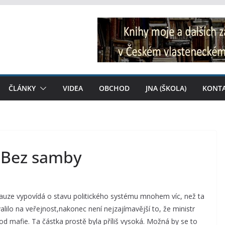
ČLÁNKY
VIDEA
OBCHOD
JNA (ŠKOLA)
KONT
: Bez samby
 kauze vypovídá o stavu politického systému mnohem víc, než ta
lilo na veřejnost,nakonec není nejzajímavější to, že ministr
od mafie. Ta částka prostě byla příliš vysoká. Možná by se to