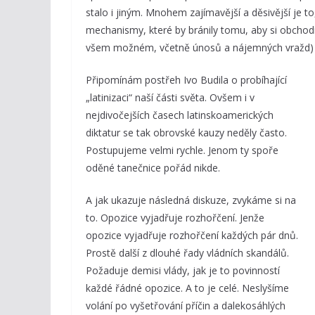
stalo i jiným. Mnohem zajímavější a děsivější je 
mechanismy, které by bránily tomu, aby si obchod
všem možném, včetně únosů a nájemných vražd) ko
Připomínám postřeh Ivo Budila o probíhající
„latinizaci“ naší části světa. Ovšem i v
nejdivočejších časech latinskoamerických
diktatur se tak obrovské kauzy neděly často.
Postupujeme velmi rychle. Jenom ty spoře
oděné tanečnice pořád nikde.
A jak ukazuje následná diskuze, zvykáme si na
to. Opozice vyjadřuje rozhořčení. Jenže
opozice vyjadřuje rozhořčení každých pár dnů.
Prostě další z dlouhé řady vládních skandálů.
Požaduje demisi vlády, jak je to povinností
každé řádné opozice. A to je celé. Neslyšíme
volání po vyšetřování příčin a dalekosáhlých