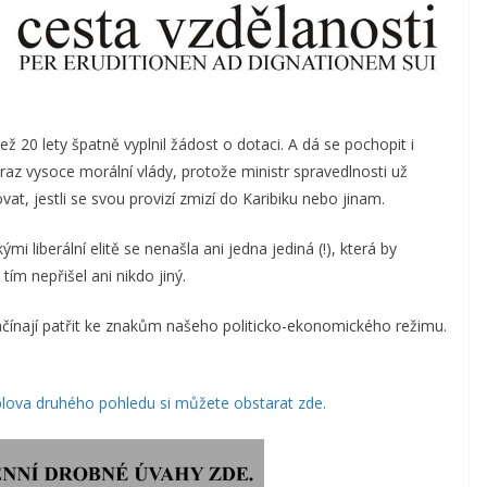
ž 20 lety špatně vyplnil žádost o dotaci. A dá se pochopit i
az vysoce morální vlády, protože ministr spravedlnosti už
, jestli se svou provizí zmizí do Karibiku nebo jinam.
i liberální elitě se nenašla ani jedna jediná (!), která by
tím nepřišel ani nikdo jiný.
čínají patřit ke znakům našeho politicko-ekonomického režimu.
lova druhého pohledu si můžete obstarat zde.