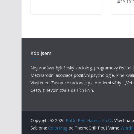
29. 10.
Kdo jsem
Nejprodávanější český sociolog, programový ředitel
Mezinárodní asociace pozitivní psychologie. Plně kvali
Vlastenec. Zastánce racionality a moderní vědy. „Vet
Cesty z nevolnictví
a dalších knih.
Copyright © 2026
PhDr. Petr Hampl, Ph.D.
. Všechna 
Šablona:
ColorMag
od ThemeGrill. Používáme
WordP