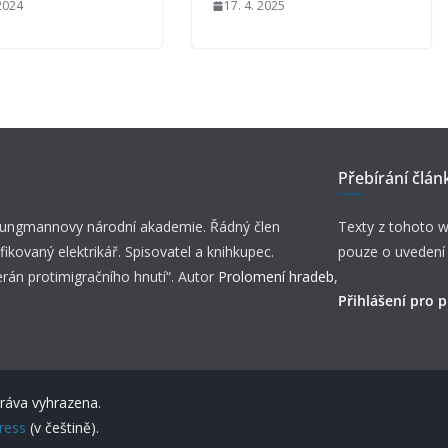
 2024
17. 4. 2025
Přebírání člán
 Jungmannovy národní akademie. Řádný člen
Texty z tohoto w
fikovaný elektrikář. Spisovatel a knihkupec.
pouze o uvedení
erán protimigračního hnutí“. Autor
Prolomení hradeb
,
Přihlášení pro p
práva vyhrazena.
ress
(v češtině).