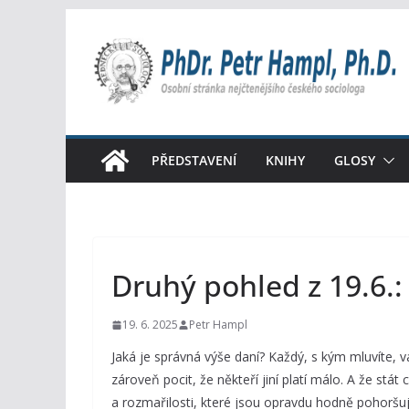
Přeskočit
na
obsah
PŘEDSTAVENÍ
KNIHY
GLOSY
Druhý pohled z 19.6.
19. 6. 2025
Petr Hampl
Jaká je správná výše daní? Každý, s kým mluvíte, v
zároveň pocit, že někteří jiní platí málo. A že stá
a rozmařilosti, které jsou opravdu hodně pohoršují