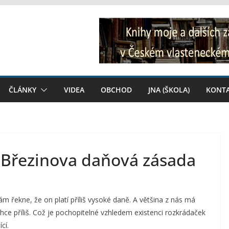
ČLÁNKY
VIDEA
OBCHOD
JNA (ŠKOLA)
KONT
: Březinova daňová zásada
ám řekne, že on platí příliš vysoké daně. A většina z nás má
t chce příliš. Což je pochopitelné vzhledem existenci rozkrádaček
cí.