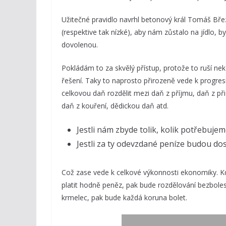
Užitečné pravidlo navrhl betonový král Tomáš Bře
(respektive tak nízké), aby nám zůstalo na jídlo, by
dovolenou.
Pokládám to za skvělý přístup, protože to ruší ne
řešení. Taky to naprosto přirozeně vede k progresi
celkovou daň rozdělit mezi daň z příjmu, daň z při
daň z kouření, dědickou daň atd.
Jestli nám zbyde tolik, kolik potřebuje
Jestli za ty odevzdané peníze budou dost
Což zase vede k celkové výkonnosti ekonomiky. K
platit hodně peněz, pak bude rozdělování bezbolest
krmelec, pak bude každá koruna bolet.