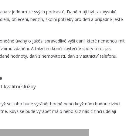
zina v jednom ze svých podcastů. Daně mají být tak vysoké
dlení, oblečení, benzín, školní potřeby pro děti a případně ještě
konečné úvahy o jakési spravedlivé výši daní, které nemohou mít
vnímu zdanění. A taky tím končí zbytečné spory o to, jak
dané hodnoty, daň z nemovitosti, daň z vlastnictví telefonu,
me
 kvalitní služby.
dyž se toho bude vyrábět hodně nebo když nám budou cizinci
né. Když se bude vyrábět málo nebo si z nás cizinci udělají