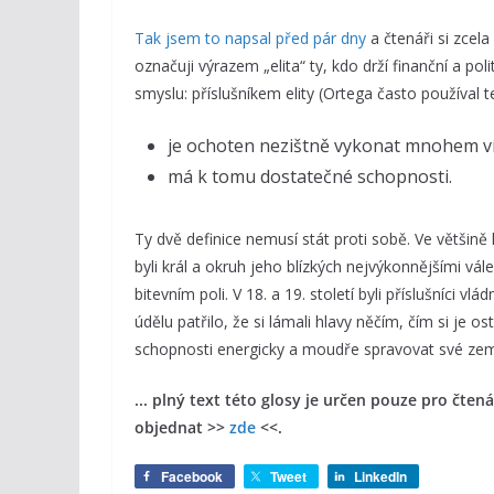
Tak jsem to napsal před pár dny
a čtenáři si zcela
označuji výrazem „elita“ ty, kdo drží finanční a p
smyslu: příslušníkem elity (Ortega často používal t
je ochoten nezištně vykonat mnohem víc
má k tomu dostatečné schopnosti.
Ty dvě definice nemusí stát proti sobě. Ve většin
byli král a okruh jeho blízkých nejvýkonnějšími vá
bitevním poli. V 18. a 19. století byli příslušníci v
údělu patřilo, že si lámali hlavy něčím, čím si je o
schopnosti energicky a moudře spravovat své ze
... plný text této glosy je určen pouze pro čte
objednat >>
zde
<<.
Facebook
Tweet
LinkedIn