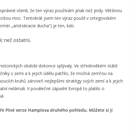
 správně všimli, že ten výraz používám jinak než jindy. Většinou
olitickou moc. Tentokrát jsem ten výraz použil v ortegovském
ermín „aristokracie ducha“) je ten, kdo
 než ostatní,
ě historických období dokonce splývaly. Ve středověkém státě
lečníky v zemi a k jejich údělu patřilo, že možná zemřou na
ládnoucích kruhů zároveň nejlepšími stratégy svých zemí a k jejich
statní nelámali. V poválečné západní Evropě to platilo o
mě.
náře Plné verze Hamplova druhého pohledu. Můžete si ji