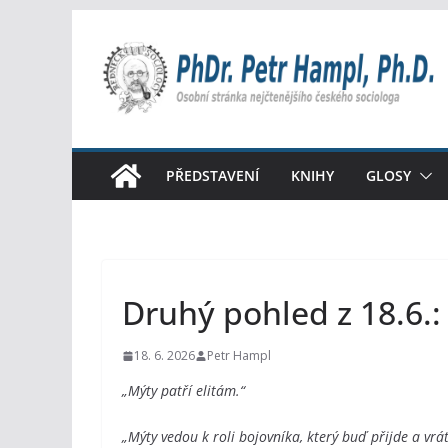
Přeskočit
na
obsah
PŘEDSTAVENÍ
KNIHY
GLOSY
Druhý pohled z 18.6.: E
18. 6. 2026
Petr Hampl
„Mýty patří elitám.“
„Mýty vedou k roli bojovníka, který buď přijde a vrát