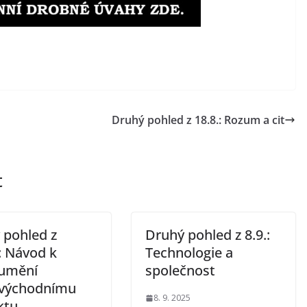
Druhý pohled z 18.8.: Rozum a cit
t
 pohled z
Druhý pohled z 8.9.:
: Návod k
Technologie a
umění
společnost
ovýchodnímu
8. 9. 2025
ktu