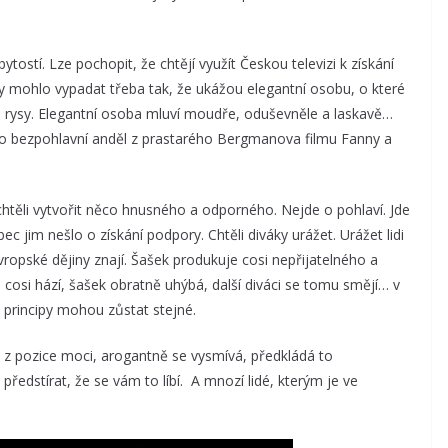
tostí. Lze pochopit, že chtějí využít Českou televizi k získání
 by mohlo vypadat třeba tak, že ukážou elegantní osobu, o které
mi rysy. Elegantní osoba mluví moudře, oduševněle a laskavě…
ko bezpohlavní anděl z prastarého Bergmanova filmu Fanny a
chtěli vytvořit něco hnusného a odporného. Nejde o pohlaví. Jde
jim nešlo o získání podpory. Chtěli diváky urážet. Urážet lidi
ropské dějiny znají. Šašek produkuje cosi nepřijatelného a
osi hází, šašek obratně uhýbá, další diváci se tomu smějí… v
e principy mohou zůstat stejné.
e z pozice moci, arogantně se vysmívá, předkládá to
předstírat, že se vám to líbí. A mnozí lidé, kterým je ve