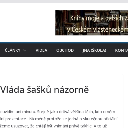
ČLÁNKY
VIDEA
OBCHOD
JNA (ŠKOLA)
KONT
: Vláda šašků názorně
neuvidím ani minutu. Stejně jako drtivá většina těch, kdo o něm
iciální prezentace. Nicméně protože se jedná o skutečnou oficiální
eme usuzovat, že chtějí být vnímáni právě takhle. A to už