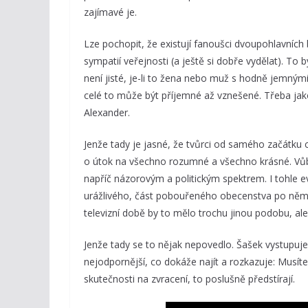
zajímavé je.
Lze pochopit, že existují fanoušci dvoupohlavních by
sympatií veřejnosti (a ještě si dobře vydělat). To
není jisté, je-li to žena nebo muž s hodně jemný
celé to může být příjemné až vznešené. Třeba ja
Alexander.
Jenže tady je jasné, že tvůrci od samého začátku 
o útok na všechno rozumné a všechno krásné. Vůbec 
napříč názorovým a politickým spektrem. I tohle ev
urážlivého, část pobouřeného obecenstva po něm c
televizní době by to mělo trochu jinou podobu, al
Jenže tady se to nějak nepovedlo. Šašek vystupuj
nejodpornější, co dokáže najít a rozkazuje: Musíte 
skutečnosti na zvracení, to poslušně předstírají.