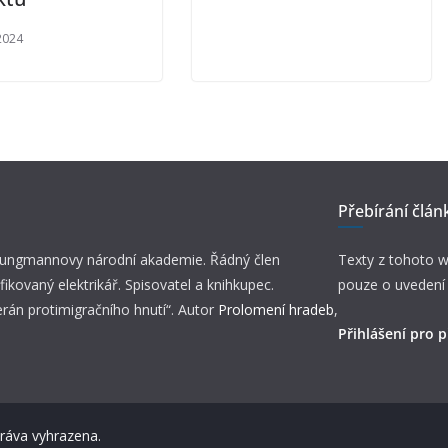
 2024
Přebírání člán
 Jungmannovy národní akademie. Řádný člen
Texty z tohoto w
fikovaný elektrikář. Spisovatel a knihkupec.
pouze o uvedení
erán protimigračního hnutí“. Autor
Prolomení hradeb
,
Přihlášení pro p
práva vyhrazena.