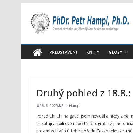
Přeskočit
na
obsah
PŘEDSTAVENÍ
KNIHY
GLOSY
Druhý pohled z 18.8.
18. 8. 2025
Petr Hampl
Pořad Chi Chi na gauči jsem neviděl a nikdy z něj 
diskutují a sdílí dvě nebo tři fotografie z jeho of
prezentaci tvůrců toho pořadu České televize, můž