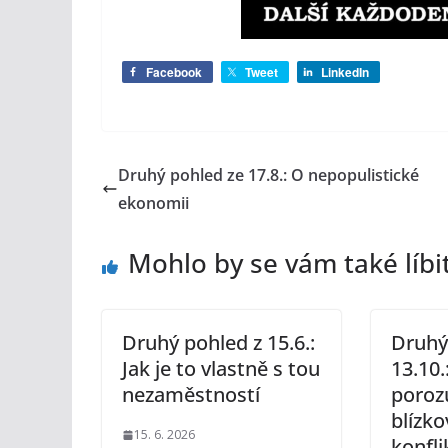
Facebook
Tweet
LinkedIn
Druhý pohled ze 17.8.: O nepopulistické
ekonomii
Mohlo by se vám také líbi
Druhý pohled z 15.6.:
Druhý
Jak je to vlastně s tou
13.10.
nezaměstností
poroz
blízk
15. 6. 2026
konfli