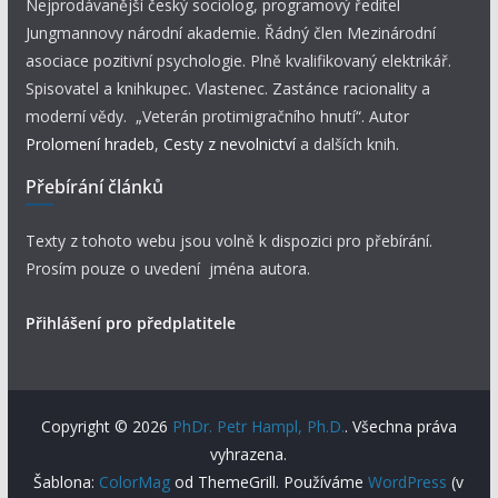
Nejprodávanější český sociolog, programový ředitel
Jungmannovy národní akademie. Řádný člen Mezinárodní
asociace pozitivní psychologie. Plně kvalifikovaný elektrikář.
Spisovatel a knihkupec. Vlastenec. Zastánce racionality a
moderní vědy. „Veterán protimigračního hnutí“. Autor
Prolomení hradeb
,
Cesty z nevolnictví
a dalších knih.
Přebírání článků
Texty z tohoto webu jsou volně k dispozici pro přebírání.
Prosím pouze o uvedení jména autora.
Přihlášení pro předplatitele
Copyright © 2026
PhDr. Petr Hampl, Ph.D.
. Všechna práva
vyhrazena.
Šablona:
ColorMag
od ThemeGrill. Používáme
WordPress
(v