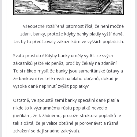
Všeobecně rozšířená pitomost říká, že není možné
zdanit banky, protože kdyby banky platily vyšší daně,
tak by to přeúčtovaly zákazníkům ve vyšších poplatcích.
Svatá prostoto! Kdyby banky uměly vydřít ze svých
zákazníků ještě víc peněz, proč by čekaly na zdanění!
To si někdo myslí, že banky jsou samaritánské ústavy a
že bankovní ředitelé myslí na blaho občanů, dokud je
vysoké daně nepřinutí zvýšit poplatky?
Ostatně, ve spoustě zemí banky speciální daně platí a
nikde to k významnému růstu poplatků nevedlo
(neříkám, že k žádnému, protože struktura poplatků je
tak složitá, že je velice obtížné je porovnávat a různá
zdražení se dají snadno zakrývat).