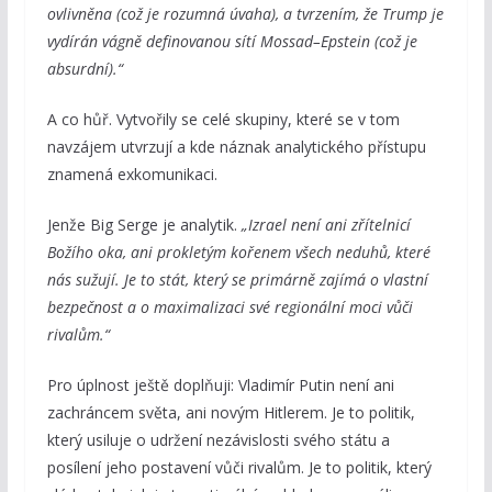
ovlivněna (což je rozumná úvaha), a tvrzením, že Trump je
vydírán vágně definovanou sítí Mossad–Epstein (což je
absurdní).“
A co hůř. Vytvořily se celé skupiny, které se v tom
navzájem utvrzují a kde náznak analytického přístupu
znamená exkomunikaci.
Jenže Big Serge je analytik.
„Izrael není ani zřítelnicí
Božího oka, ani prokletým kořenem všech neduhů, které
nás sužují. Je to stát, který se primárně zajímá o vlastní
bezpečnost a o maximalizaci své regionální moci vůči
rivalům.“
Pro úplnost ještě doplňuji: Vladimír Putin není ani
zachráncem světa, ani novým Hitlerem. Je to politik,
který usiluje o udržení nezávislosti svého státu a
posílení jeho postavení vůči rivalům. Je to politik, který