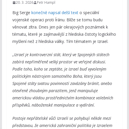
20. 3. 2026
Petr Hampl
Big Serge
konečně napsal delší text
o speciální
vojenské operaci proti Íránu. Blíže se tomu budu
věnovat zítra. Dnes jen pár okrajových poznámek k
tématu, které je zajímavější z hlediska čistoty logického
myšlení než z hlediska války. Tím tématem je Izrael.
„Izrael je kontroverzní stát, který ve Spojených státech
zabírá nepřiměřeně velký prostor ve veřejné diskusi.
Podle toho, koho se zeptáte, je Izrael buď vyvoleným
politickým nástrojem samotného Boha, který jsou
Spojené státy svatou povinností zavázány bránit, anebo
otevřeně zhoubným parazitem, jenž manipuluje
americkou vládou prostřednictvím kombinace volebních
příspěvků, náboženské manipulace a vydírání.
Postoje nepřátelské vůči Izraeli se pohybují někde mezi
představou, že americká zahraniční politika je Izraelem