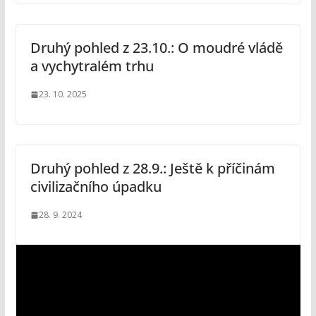
Druhý pohled z 23.10.: O moudré vládě
a vychytralém trhu
23. 10. 2025
Druhý pohled z 28.9.: Ještě k příčinám
civilizačního úpadku
28. 9. 2024
V
i
d
e