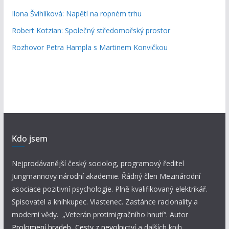
Ilona Švihlíková: Napětí na ropném trhu
Robert Kotzian: Společný středomořský prostor
Rozhovor Petra Hampla s Martinem Konvičkou
Kdo jsem
Nejprodávanější český sociolog, programový ředitel
Jungmannovy národní akademie. Řádný člen Mezinárodní
asociace pozitivní psychologie. Plně kvalifikovaný elektrikář.
Spisovatel a knihkupec. Vlastenec. Zastánce racionality a
moderní vědy. „Veterán protimigračního hnutí“. Autor
Prolomení hradeb
,
Cesty z nevolnictví
a dalších knih.