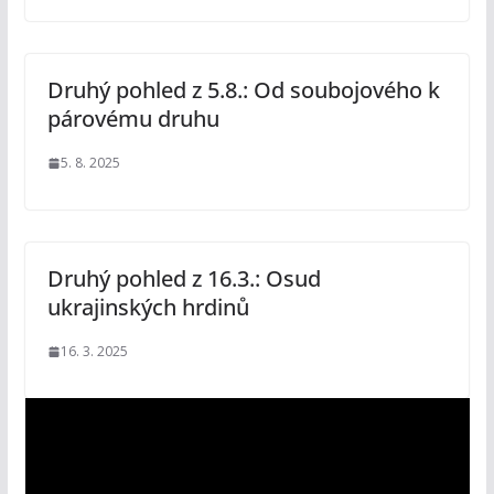
Druhý pohled z 5.8.: Od soubojového k
párovému druhu
5. 8. 2025
Druhý pohled z 16.3.: Osud
ukrajinských hrdinů
16. 3. 2025
V
i
d
e