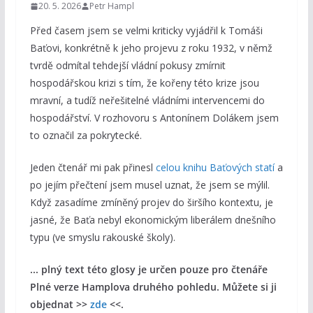
20. 5. 2026
Petr Hampl
Před časem jsem se velmi kriticky vyjádřil k Tomáši
Baťovi, konkrétně k jeho projevu z roku 1932, v němž
tvrdě odmítal tehdejší vládní pokusy zmírnit
hospodářskou krizi s tím, že kořeny této krize jsou
mravní, a tudíž neřešitelné vládními intervencemi do
hospodářství. V rozhovoru s Antonínem Dolákem jsem
to označil za pokrytecké.
Jeden čtenář mi pak přinesl
celou knihu Baťových statí
a
po jejím přečtení jsem musel uznat, že jsem se mýlil.
Když zasadíme zmíněný projev do širšího kontextu, je
jasné, že Baťa nebyl ekonomickým liberálem dnešního
typu (ve smyslu rakouské školy).
... plný text této glosy je určen pouze pro čtenáře
Plné verze Hamplova druhého pohledu. Můžete si ji
objednat >>
zde
<<.