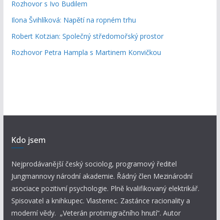
Rozhovor s Ivo Budilem
Ilona Švihlíková: Napětí na ropném trhu
Robert Kotzian: Společný středomořský prostor
Rozhovor Petra Hampla s Martinem Konvičkou
Kdo jsem
Nejprodávanější český sociolog, programový ředitel
Jungmannovy národní akademie. Řádný člen Mezinárodní
asociace pozitivní psychologie. Plně kvalifikovaný elektrikář.
Spisovatel a knihkupec. Vlastenec. Zastánce racionality a
moderní vědy. „Veterán protimigračního hnutí“. Autor