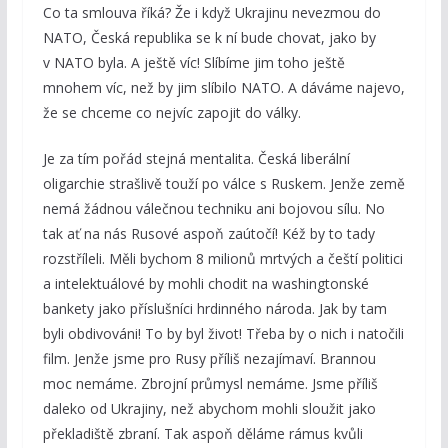
Co ta smlouva říká? Že i když Ukrajinu nevezmou do
NATO, Česká republika se k ní bude chovat, jako by
v NATO byla. A ještě víc! Slíbíme jim toho ještě
mnohem víc, než by jim slíbilo NATO. A dáváme najevo,
že se chceme co nejvíc zapojit do války.
Je za tím pořád stejná mentalita. Česká liberální
oligarchie strašlivě touží po válce s Ruskem. Jenže země
nemá žádnou válečnou techniku ani bojovou sílu. No
tak ať na nás Rusové aspoň zaútočí! Kéž by to tady
rozstříleli. Měli bychom 8 milionů mrtvých a čeští politici
a intelektuálové by mohli chodit na washingtonské
bankety jako příslušníci hrdinného národa. Jak by tam
byli obdivováni! To by byl život! Třeba by o nich i natočili
film. Jenže jsme pro Rusy příliš nezajímaví. Brannou
moc nemáme. Zbrojní průmysl nemáme. Jsme příliš
daleko od Ukrajiny, než abychom mohli sloužit jako
překladiště zbraní. Tak aspoň děláme rámus kvůli