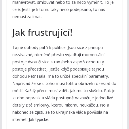
manévrovat, smlouvat nebo to za něco vyměnit. To je
celé. Jestli je k tomu taky něco podepsáno, to nás
nemusí zajímat.
Jak frustrující!
Tajné dohody patří k politice. Jsou sice z principu
nezávazné, nicméně přesto vyjadřují momentální
postoje dvou či více stran (nebo aspoň ochotu ty
postoje předstírat). Jenže když podepisuje tajnou
dohodu Petr Fiala, má to určité speciální parametry.
Například že se u toho musí fotit a obrázek rozesílat do
médií. Každý přece musí vidět, jak mu to slušelo. Pak je
z toho poprask a vláda postupně naznačuje jednotlivé
detaily z té smlouvy, kterou nikomu neukážou. No a
nakonec se zjistí, že to ukrajinská vláda pověsila na
internet. Jak typické.