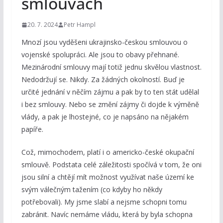
smlouvách
20. 7. 2024
Petr Hampl
Mnozí jsou vyděšeni ukrajinsko-českou smlouvou o
vojenské spolupráci. Ale jsou to obavy přehnané.
Mezinárodní smlouvy mají totiž jednu skvělou vlastnost.
Nedodržují se. Nikdy. Za žádných okolností. Buď je
určité jednání v něčím zájmu a pak by to ten stát udělal
i bez smlouvy. Nebo se změní zájmy či dojde k výměně
vlády, a pak je lhostejné, co je napsáno na nějakém
papíře.
Což, mimochodem, platí i o americko-české okupační
smlouvě. Podstata celé záležitosti spočívá v tom, že oni
jsou silní a chtějí mít možnost využívat naše území ke
svým válečným tažením (co kdyby ho někdy
potřebovali). My jsme slabí a nejsme schopni tomu
zabránit. Navíc nemáme vládu, která by byla schopna