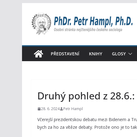
Přeskočit
na
obsah
PŘEDSTAVENÍ
KNIHY
GLOSY
Druhý pohled z 28.6.
28. 6. 2024
Petr Hampl
Včerejší prezidentskou debatu mezi Bidenem a Tr
bych za ho za vítěze debaty. Protože ono je to ta