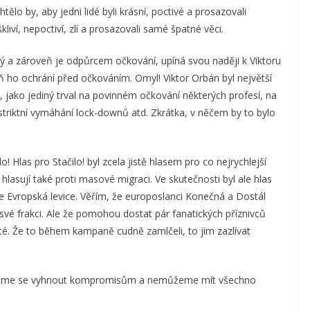
ělo by, aby jedni lidé byli krásní, poctivé a prosazovali
liví, nepoctiví, zlí a prosazovali samé špatné věci.
ý a zároveň je odpůrcem očkování, upíná svou naději k Viktoru
ň ho ochrání před očkováním. Omyl! Viktor Orbán byl největší
, jako jediný trval na povinném očkování některých profesí, na
triktní vymáhání lock-downů atd. Zkrátka, v něčem by to bylo
Hlas pro Stačilo! byl zcela jistě hlasem pro co nejrychlejší
hlasují také proti masové migraci. Ve skutečnosti byl ale hlas
ce Evropská levice. Věřím, že europoslanci Konečná a Dostál
vé frakci. Ale že pomohou dostat pár fanatických příznivců
sté. Že to během kampaně cudně zamlčeli, to jim zazlívat
okážeme se vyhnout kompromisům a nemůžeme mít všechno