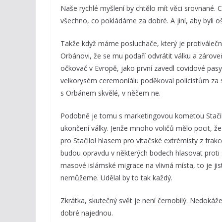
Naše rychlé myšlení by chtělo mít věci srovnané. Cht
všechno, co pokládáme za dobré. A jiní, aby byli ošk
Takže když máme posluchače, který je protiválečn
Orbánovi, že se mu podaří odvrátit válku a zárove
očkovač v Evropě, jako první zavedl covidové pasy
velkorysém ceremoniálu poděkoval policistům za s
s Orbánem skvělé, v něčem ne.
Podobně je tomu s marketingovou kometou Stačilo! 
ukončení války. Jenže mnoho voličů mělo pocit, že 
pro Stačilo! hlasem pro vítačské extrémisty z frak
budou opravdu v některých bodech hlasovat proti s
masové islámské migrace na vlivná místa, to je ji
nemůžeme. Udělal by to tak každý.
Zkrátka, skutečný svět je není černobílý. Ned
dobré najednou.