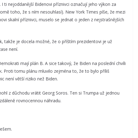
I ti nejoddanější Bidenovi příznivci označují jeho výkon za
kromě toho, že s ním nesouhlasí). New York Times píše, že mezi
novi skalní příznivci, muselo se jednat o jeden z nejstrašnějších
 takže je docela možné, že o příštím prezidentovi je už
zase není.
mokrati mají plán B. A sice takový, že Biden na poslední chvíli
 Proti tomu plánu mluvilo zejména to, že to bylo příliš
ic není větší riziko než Biden.
mohl z důchodu vrátit Georg Soros. Ten si Trumpa už jednou
 vzdáleně rovnocennou náhradu.
rešem.