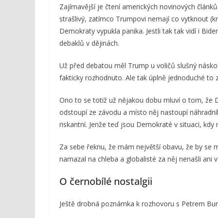
Zajímavější je čtení amerických novinových článků. 
strašlivý, zatímco Trumpovi nemají co vytknout (
Demokraty vypukla panika. Jestli tak tak vidí i Bide
debaklů v dějinách.
Už před debatou měl Trump u voličů slušný náskok,
fakticky rozhodnuto. Ale tak úplně jednoduché to 
Ono to se totiž už nějakou dobu mluví o tom, že De
odstoupí ze závodu a místo něj nastoupí náhradník.
riskantní. Jenže teď jsou Demokraté v situaci, kdy n
Za sebe řeknu, že mám největší obavu, že by se 
namazal na chleba a globalisté za něj nenašli ani
O černobílé nostalgii
Ještě drobná poznámka k rozhovoru s Petrem Bu