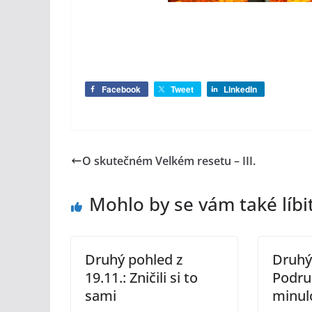
Facebook
Tweet
LinkedIn
O skutečném Velkém resetu – III.
Mohlo by se vám také líbi
Druhý pohled z
Druhý 
19.11.: Zničili si to
Podru
sami
minul