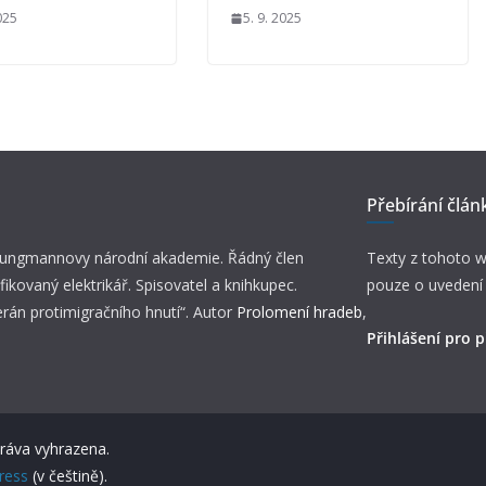
025
5. 9. 2025
Přebírání člán
 Jungmannovy národní akademie. Řádný člen
Texty z tohoto w
fikovaný elektrikář. Spisovatel a knihkupec.
pouze o uvedení
erán protimigračního hnutí“. Autor
Prolomení hradeb
,
Přihlášení pro p
práva vyhrazena.
ress
(v češtině).