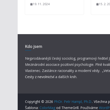
19. 11. 2024
15. 2. 2
Kdo jsem
Nejprodávanější český sociolog, programový ředitel
Mezinárodní asociace pozitivní psychologie. Plně kvali
Vlastenec. Zastánce racionality a moderní vědy. „Vet
Cesty z nevolnictví
a dalších knih.
Copyright © 2026
PhDr. Petr Hampl, Ph.D.
. Všechna 
Šablona:
ColorMag
od ThemeGrill. Používáme
WordP