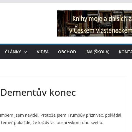
ČLÁNKY
VIDEA
OBCHOD
JNA (ŠKOLA)
KONT
: Dementův konec
umpem jsem neviděl. Protože jsem Trumpův příznivec, pokládal
k téměř pokaždé, že každý víc ocení výkon toho svého.