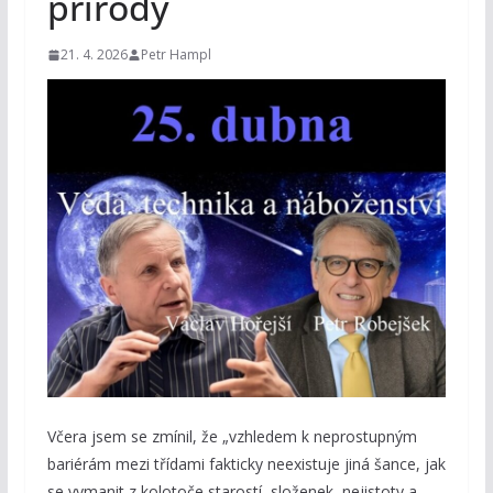
přírody
21. 4. 2026
Petr Hampl
Včera jsem se zmínil, že „vzhledem k neprostupným
bariérám mezi třídami fakticky neexistuje jiná šance, jak
se vymanit z kolotoče starostí, složenek, nejistoty a