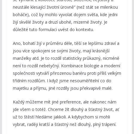
neustále klesající životní úrovně“ (než stát se milenkou
boháče), což by mohlo vyvolat dojem světa, kde jedni
žijí skvělé životy a druzí ubohé, mizerné životy. Je
důležité tuto formulaci uvést do kontextu.
Ano, bohatí žijí v průměru déle, těší se lepšímu zdraví a
jsou více spokojeni se svými životy, mají krásnější
manželky atd. Je to rozdíl statisticky průkazný, nicméně
není to rozdíl nebetyčný. Kombinace biologie a moderní
společnosti vytváří přirozenou bariéru proti příliš velkým
třídním rozdílům. I když jsme nesouměřitelní co do
majetku a příjmu, jiné rozdíly jsou překvapivě malé.
Každý můžeme mít jiné preference, ale nakonec nám
jde všem o totéž. Chceme žít dlouhý a šťastný život, ať
už to štěstí hledáme jakkoli. A kdybychom si mohli
vybrat, raději kratší a šťastný než dlouhý, plný trápení.