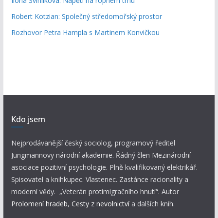
Ilona Švihlíková: Napětí na ropném trhu
Robert Kotzian: Společný středomořský prostor
Rozhovor Petra Hampla s Martinem Konvičkou
Kdo jsem
Nejprodávanější český sociolog, programový ředitel
Jungmannovy národní akademie. Řádný člen Mezinárodní
asociace pozitivní psychologie. Plně kvalifikovaný elektrikář.
Spisovatel a knihkupec. Vlastenec. Zastánce racionality a
moderní vědy. „Veterán protimigračního hnutí“. Autor
Prolomení hradeb
,
Cesty z nevolnictví
a dalších knih.