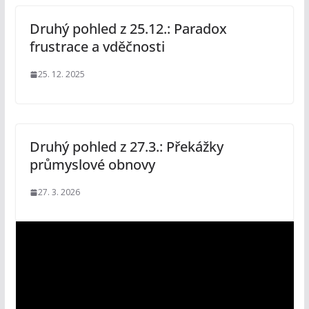
Druhý pohled z 25.12.: Paradox
frustrace a vděčnosti
25. 12. 2025
Druhý pohled z 27.3.: Překážky
průmyslové obnovy
27. 3. 2026
V
i
d
e
o