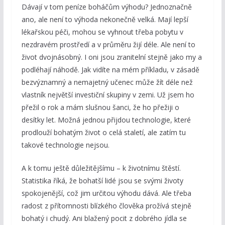
Dávají v tom peníze boháčům výhodu? Jednoznačně
ano, ale není to výhoda nekonečně velká. Mají lepší
lékařskou péči, mohou se vyhnout třeba pobytu v
nezdravém prostředí a v průměru žijí déle. Ale není to
život dvojnásobný. I oni jsou zranitelní stejně jako my a
podléhají náhodě. Jak vidíte na mém příkladu, v zásadě
bezvýznamný a nemajetný učenec může žít déle než
vlastník největší investiční skupiny v zemi. Už jsem ho
přežil o rok a mám slušnou šanci, že ho přežiji o
desítky let. Možná jednou přijdou technologie, které
prodlouží bohatým život o celá staletí, ale zatím tu
takové technologie nejsou.
A k tomu ještě důležitějšímu – k životnímu štěstí.
Statistika říká, že bohatší lidé jsou se svými životy
spokojenější, což jim určitou výhodu dává. Ale třeba
radost z přítomnosti blízkého člověka prožívá stejně
bohatý i chudý. Ani blažený pocit z dobrého jídla se