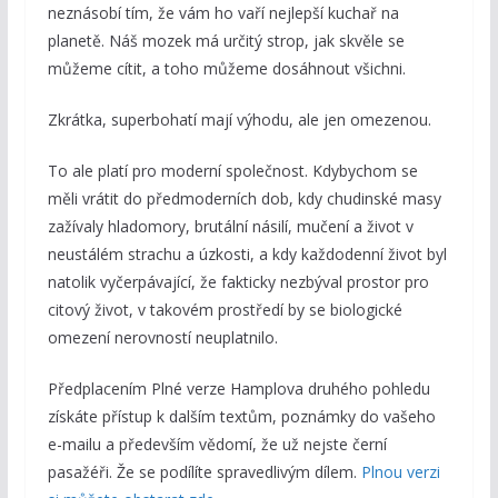
neznásobí tím, že vám ho vaří nejlepší kuchař na
planetě. Náš mozek má určitý strop, jak skvěle se
můžeme cítit, a toho můžeme dosáhnout všichni.
Zkrátka, superbohatí mají výhodu, ale jen omezenou.
To ale platí pro moderní společnost. Kdybychom se
měli vrátit do předmoderních dob, kdy chudinské masy
zažívaly hladomory, brutální násilí, mučení a život v
neustálém strachu a úzkosti, a kdy každodenní život byl
natolik vyčerpávající, že fakticky nezbýval prostor pro
citový život, v takovém prostředí by se biologické
omezení nerovností neuplatnilo.
Předplacením Plné verze Hamplova druhého pohledu
získáte přístup k dalším textům, poznámky do vašeho
e-mailu a především vědomí, že už nejste černí
pasažéři. Že se podílíte spravedlivým dílem.
Plnou verzi