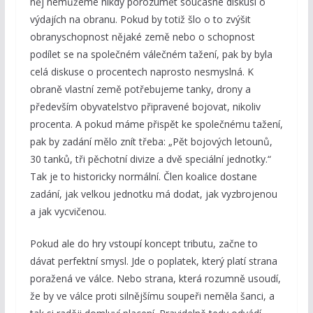
něj nemůžeme nikdy porozumět současné diskusi o
výdajích na obranu. Pokud by totiž šlo o to zvýšit
obranyschopnost nějaké země nebo o schopnost
podílet se na společném válečném tažení, pak by byla
celá diskuse o procentech naprosto nesmyslná. K
obraně vlastní země potřebujeme tanky, drony a
především obyvatelstvo připravené bojovat, nikoliv
procenta. A pokud máme přispět ke společnému tažení,
pak by zadání mělo znít třeba: „Pět bojových letounů,
30 tanků, tři pěchotní divize a dvě speciální jednotky.“
Tak je to historicky normální. Člen koalice dostane
zadání, jak velkou jednotku má dodat, jak vyzbrojenou
a jak vycvičenou.
Pokud ale do hry vstoupí koncept tributu, začne to
dávat perfektní smysl. Jde o poplatek, který platí strana
poražená ve válce. Nebo strana, která rozumně usoudí,
že by ve válce proti silnějšímu soupeři neměla šanci, a