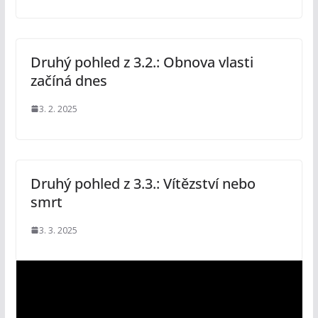
Druhý pohled z 3.2.: Obnova vlasti
začíná dnes
3. 2. 2025
Druhý pohled z 3.3.: Vítězství nebo
smrt
3. 3. 2025
V
i
d