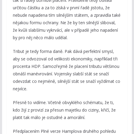
tak si raději domluví placení. Pravidelně tedy odvádí
určitou částku a za to získá v první řadě jistotu, že
nebude napadena tím silnějším státem, a zpravidla také
nějakou formu ochrany. Ne že by ten silnější sliboval,
že kvůli slabšímu vykrvácí, ale v případě jeho napadení
by pro něj něco málo udělal.
Tribut je tedy forma daně. Pak dává perfektní smysl,
aby se odvozoval od velikosti ekonomiky, například tři
procenta HDP. Samozřejmě že placení tributu většinou
obnáší manévrování. Vojensky slabší stát se snaží
odevzdat co nejméně, silnější stát se snaží vyždímat co
nejvíce.
Přesně to vidíme. Včetně obvyklého schématu, že ti,
kdo žijí z provizí za přesun majetku do ciziny, křičí, že
platit tak málo je ostudné a amorální.
Předplacením Plné verze Hamplova druhého pohledu