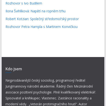
Rozhovor s Ivo Budilem
Ilona Švihlíková: Napětí na ropném trhu
Robert Kotzian: Společný středomořský prostor
Rozhovor Petra Hampla s Martinem Konvičkou
Kdo jsem
Nejprodávanější český sociolog, programový ředitel
Jungmannovy národní akademie. Řádný člen Mezinárodní
asociace pozitivní psychologie. Plně kvalifikovaný elektrikář.
Spisovatel a knihkupec. Vlastenec. Zastánce racionality a
moderní vědy. „Veterán protimigračního hnutí“. Autor