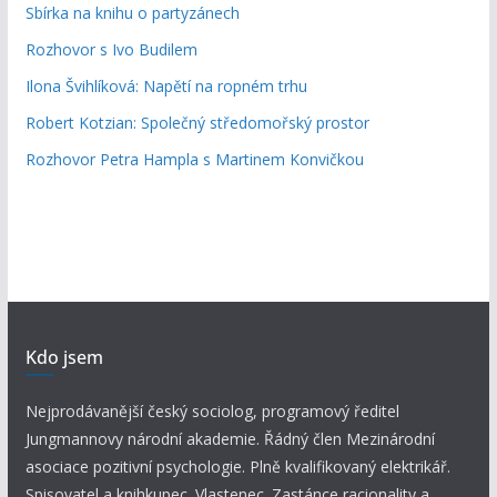
Sbírka na knihu o partyzánech
Rozhovor s Ivo Budilem
Ilona Švihlíková: Napětí na ropném trhu
Robert Kotzian: Společný středomořský prostor
Rozhovor Petra Hampla s Martinem Konvičkou
Kdo jsem
Nejprodávanější český sociolog, programový ředitel
Jungmannovy národní akademie. Řádný člen Mezinárodní
asociace pozitivní psychologie. Plně kvalifikovaný elektrikář.
Spisovatel a knihkupec. Vlastenec. Zastánce racionality a