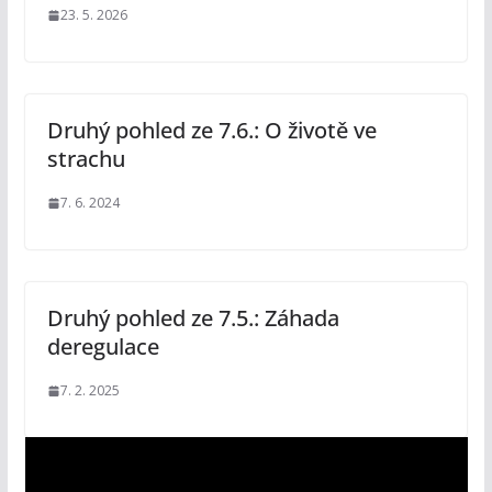
23. 5. 2026
Druhý pohled ze 7.6.: O životě ve
strachu
7. 6. 2024
Druhý pohled ze 7.5.: Záhada
deregulace
7. 2. 2025
V
i