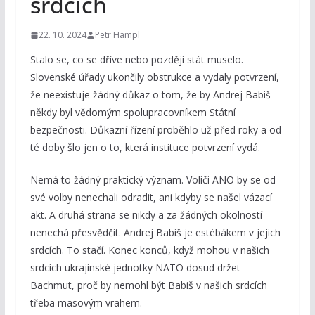
srdcích
22. 10. 2024
Petr Hampl
Stalo se, co se dříve nebo později stát muselo.
Slovenské úřady ukončily obstrukce a vydaly potvrzení,
že neexistuje žádný důkaz o tom, že by Andrej Babiš
někdy byl vědomým spolupracovníkem Státní
bezpečnosti. Důkazní řízení proběhlo už před roky a od
té doby šlo jen o to, která instituce potvrzení vydá.
Nemá to žádný praktický význam. Voliči ANO by se od
své volby nenechali odradit, ani kdyby se našel vázací
akt. A druhá strana se nikdy a za žádných okolností
nenechá přesvědčit. Andrej Babiš je estébákem v jejich
srdcích. To stačí. Konec konců, když mohou v našich
srdcích ukrajinské jednotky NATO dosud držet
Bachmut, proč by nemohl být Babiš v našich srdcích
třeba masovým vrahem.