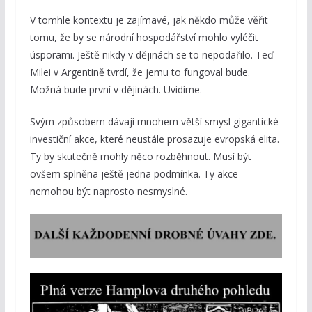
V tomhle kontextu je zajímavé, jak někdo může věřit
tomu, že by se národní hospodářství mohlo vyléčit
úsporami. Ještě nikdy v dějinách se to nepodařilo. Teď
Milei v Argentině tvrdí, že jemu to fungoval bude.
Možná bude první v dějinách. Uvidíme.
Svým způsobem dávají mnohem větší smysl gigantické
investiční akce, které neustále prosazuje evropská elita.
Ty by skutečně mohly něco rozběhnout. Musí být
ovšem splněna ještě jedna podmínka. Ty akce
nemohou být naprosto nesmyslné.