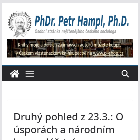
Přeskočit
na
obsah
Druhý pohled z 23.3.: O
úsporách a národním