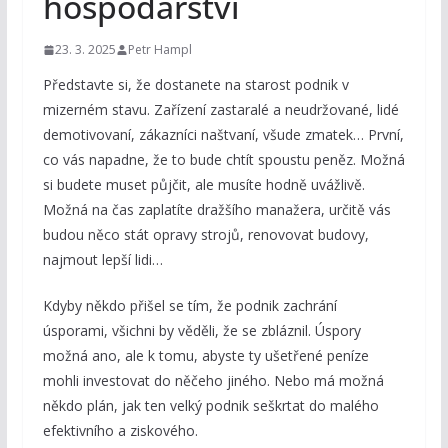
hospodářství
23. 3. 2025
Petr Hampl
Představte si, že dostanete na starost podnik v
mizerném stavu. Zařízení zastaralé a neudržované, lidé
demotivovaní, zákazníci naštvaní, všude zmatek… První,
co vás napadne, že to bude chtít spoustu peněz. Možná
si budete muset půjčit, ale musíte hodně uvážlivě.
Možná na čas zaplatíte dražšího manažera, určitě vás
budou něco stát opravy strojů, renovovat budovy,
najmout lepší lidi…
Kdyby někdo přišel se tím, že podnik zachrání
úsporami, všichni by věděli, že se zbláznil. Úspory
možná ano, ale k tomu, abyste ty ušetřené peníze
mohli investovat do něčeho jiného. Nebo má možná
někdo plán, jak ten velký podnik seškrtat do malého
efektivního a ziskového.