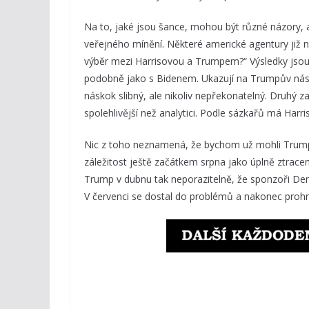
Na to, jaké jsou šance, mohou být různé názory, a 
veřejného mínění. Některé americké agentury již ně
výběr mezi Harrisovou a Trumpem?“ Výsledky jsou 
podobně jako s Bidenem. Ukazují na Trumpův násko
náskok slibný, ale nikoliv nepřekonatelný. Druhý z
spolehlivější než analytici. Podle sázkařů má Har
Nic z toho neznamená, že bychom už mohli Trump
záležitost ještě začátkem srpna jako úplně ztrace
Trump v dubnu tak neporazitelně, že sponzoři Dem
V červenci se dostal do problémů a nakonec prohr