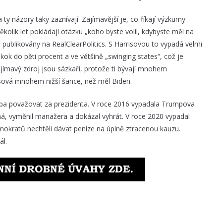
ty názory taky zaznívají. Zajímavější je, co říkají výzkumy
kolik let pokládají otázku „koho byste volil, kdybyste měl na
publikovány na RealClearPolitics. S Harrisovou to vypadá velmi
k do pěti procent a ve většině „swinging states“, což je
ajímavý zdroj jsou sázkaři, protože ti bývají mnohem
risová mnohem nižší šance, než měl Biden.
a považovat za prezidenta. V roce 2016 vypadala Trumpova
ná, vyměnil manažera a dokázal vyhrát. V roce 2020 vypadal
okratů nechtěli dávat peníze na úplně ztracenou kauzu.
ál.