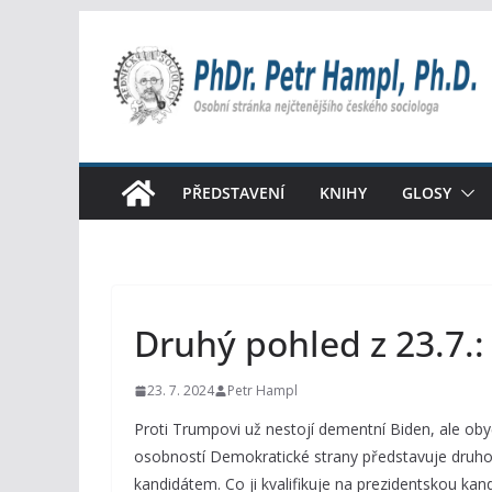
Přeskočit
na
obsah
PŘEDSTAVENÍ
KNIHY
GLOSY
Druhý pohled z 23.7.
23. 7. 2024
Petr Hampl
Proti Trumpovi už nestojí dementní Biden, ale obyč
osobností Demokratické strany představuje druhou
kandidátem. Co ji kvalifikuje na prezidentskou kan