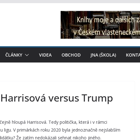
ČLÁNKY
VIDEA
OBCHOD
JNA (ŠKOLA)
KONT
: Harrisová versus Trump
ejně hloupá Harrisová. Tedy politička, která i v rámci
 ligu. V primárkách roku 2020 byla jednoznačně nejslabším
didátku? Že zatím nedokázali sehnat nikoho jiného.